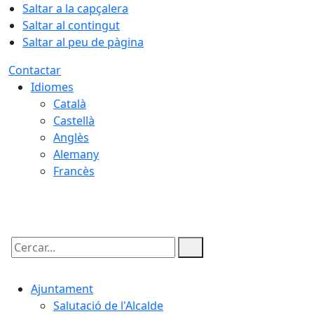
Saltar a la capçalera
Saltar al contingut
Saltar al peu de pàgina
Contactar
Idiomes
Català
Castellà
Anglès
Alemany
Francès
08.08.2026 | 05:34
Cercar:
Ajuntament
Salutació de l'Alcalde