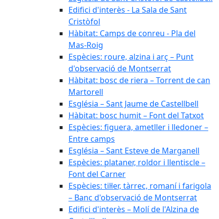
Edifici d'interès - La Sala de Sant
Cristòfol
Hàbitat: Camps de conreu - Pla del
Mas-Roig
Espècies: roure, alzina i arç – Punt
d'observació de Montserrat
Hàbitat: bosc de riera – Torrent de can
Martorell
Església – Sant Jaume de Castellbell
Hàbitat: bosc humit – Font del Tatxot
Espècies: figuera, ametller i lledoner –
Entre camps
Església – Sant Esteve de Marganell
Espècies: plataner, roldor i llentiscle –
Font del Carner
Espècies: til·ler, tàrrec, romaní i farigola
– Banc d'observació de Montserrat
Edifici d'interès – Molí de l'Alzina de