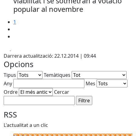
viabilitat i se sotmetran a votació
popular al novembre
1
Facebook
X
Darrera actualització: 22.12.2014 | 09:44
Opcions
Tipus
Temàtiques
Any
Mes
Ordre
Cercar
RSS
L'actualitat a un clic