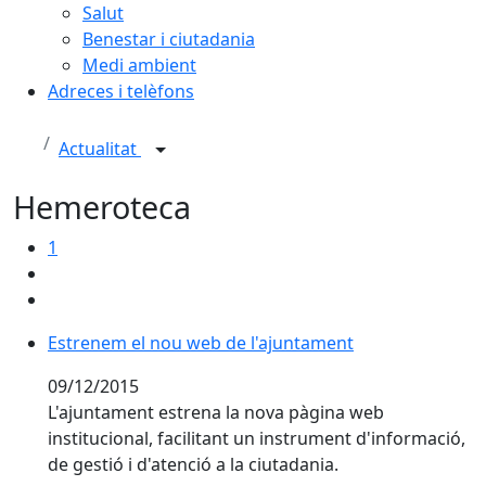
Salut
Benestar i ciutadania
Medi ambient
Adreces i telèfons
Actualitat
Hemeroteca
1
Estrenem el nou web de l'ajuntament
Estrenem el nou web de l'ajuntament
09/12/2015
L'ajuntament estrena la nova pàgina web
institucional, facilitant un instrument d'informació,
de gestió i d'atenció a la ciutadania.