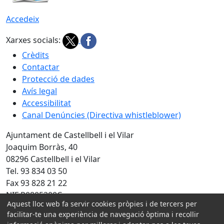
Accedeix
Xarxes socials:
Crèdits
Contactar
Protecció de dades
Avís legal
Accessibilitat
Canal Denúncies (Directiva whistleblower)
Ajuntament de Castellbell i el Vilar
Joaquim Borràs, 40
08296 Castellbell i el Vilar
Tel. 93 834 03 50
Fax 93 828 21 22
NIF P0805200C
Aquest lloc web fa servir cookies pròpies i de tercers per
Amb la col·laboració de:
facilitar-te una experiència de navegació òptima i recollir