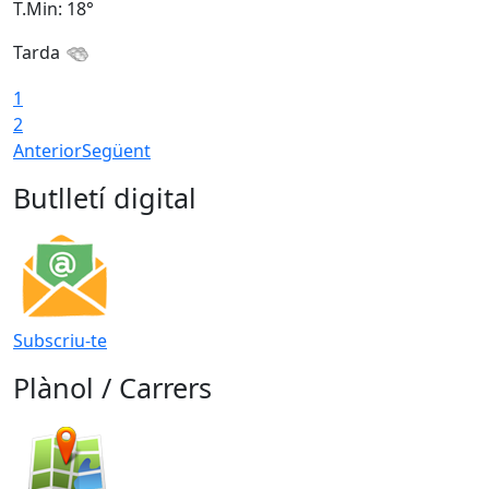
T.Min: 18°
T
Tarda
1
2
Anterior
Següent
Butlletí digital
Subscriu-te
Plànol / Carrers