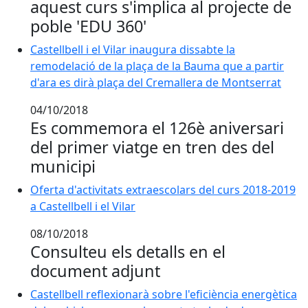
aquest curs s'implica al projecte de
poble 'EDU 360'
Castellbell i el Vilar inaugura dissabte la remodelaci
Castellbell i el Vilar inaugura dissabte la
remodelació de la plaça de la Bauma que a partir
d'ara es dirà plaça del Cremallera de Montserrat
04/10/2018
Es commemora el 126è aniversari
del primer viatge en tren des del
municipi
Oferta d'activitats extraescolars del curs 2018-2019 a Ca
Oferta d'activitats extraescolars del curs 2018-2019
a Castellbell i el Vilar
08/10/2018
Consulteu els detalls en el
document adjunt
Castellbell reflexionarà sobre l'eficiència energètica
Castellbell reflexionarà sobre l'eficiència energètica