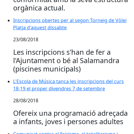
orgànica actual.
Inscripcions obertes per al segon Torneig de Vòlei Pla
Inscripcions obertes per al segon Torneig de Vòlei
Platja d'aquest dissabte
23/08/2018
Les inscripcions s'han de fer a
l'Ajuntament o bé al Salamandra
(piscines municipals)
L'Escola de Música tanca les inscripcions del curs
18-19 el proper divendres 7 de setembre
28/08/2018
Ofereix una programació adreçada
a infants, joves i persones adultes
Comunicat contra el feixisme, el totalitarisme i l'inciv