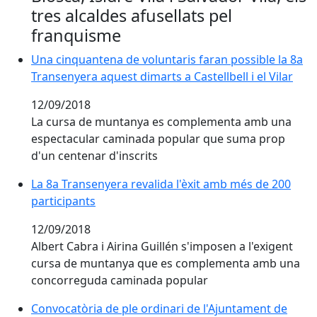
tres alcaldes afusellats pel
franquisme
Una cinquantena de voluntaris faran possible la 8a Tra
Una cinquantena de voluntaris faran possible la 8a
Transenyera aquest dimarts a Castellbell i el Vilar
12/09/2018
La cursa de muntanya es complementa amb una
espectacular caminada popular que suma prop
d'un centenar d'inscrits
La 8a Transenyera revalida l'èxit amb més de 200 part
La 8a Transenyera revalida l'èxit amb més de 200
participants
12/09/2018
Albert Cabra i Airina Guillén s'imposen a l'exigent
cursa de muntanya que es complementa amb una
concorreguda caminada popular
Convocatòria de ple ordinari de l'Ajuntament de