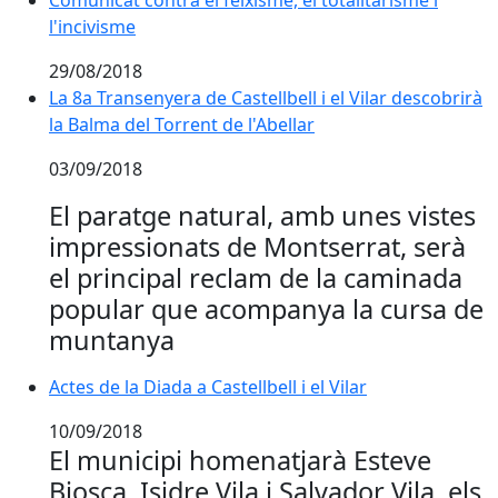
Comunicat contra el feixisme, el totalitarisme i
l'incivisme
29/08/2018
La 8a Transenyera de Castellbell i el Vilar descobrirà l
La 8a Transenyera de Castellbell i el Vilar descobrirà
la Balma del Torrent de l'Abellar
03/09/2018
El paratge natural, amb unes vistes
impressionats de Montserrat, serà
el principal reclam de la caminada
popular que acompanya la cursa de
muntanya
Actes de la Diada a Castellbell i el Vilar
Actes de la Diada a Castellbell i el Vilar
10/09/2018
El municipi homenatjarà Esteve
Biosca, Isidre Vila i Salvador Vila, els