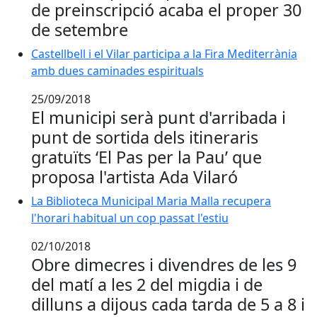
de preinscripció acaba el proper 30
de setembre
Castellbell i el Vilar participa a la Fira Mediterrània
Castellbell i el Vilar participa a la Fira Mediterrània
amb dues caminades espirituals
25/09/2018
El municipi serà punt d'arribada i
punt de sortida dels itineraris
gratuïts ‘El Pas per la Pau’ que
proposa l'artista Ada Vilaró
La Biblioteca Municipal Maria Malla recupera
l'horari habitual un cop passat l'estiu
02/10/2018
Obre dimecres i divendres de les 9
del matí a les 2 del migdia i de
dilluns a dijous cada tarda de 5 a 8 i