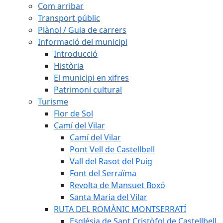
Com arribar
Transport públic
Plànol / Guia de carrers
Informació del municipi
Introducció
Història
El municipi en xifres
Patrimoni cultural
Turisme
Flor de Sol
Camí del Vilar
Camí del Vilar
Pont Vell de Castellbell
Vall del Rasot del Puig
Font del Serraïma
Revolta de Mansuet Boxó
Santa Maria del Vilar
RUTA DEL ROMÀNIC MONTSERRATÍ
Església de Sant Cristòfol de Castellbell