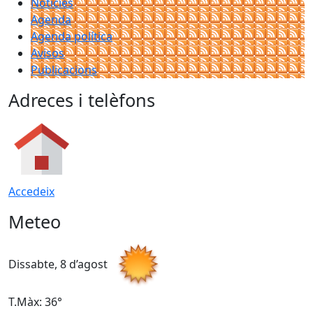
Notícies
Agenda
Agenda política
Avisos
Publicacions
Adreces i telèfons
Accedeix
Meteo
Dissabte, 8 d’agost
D
T.Màx: 36°
T