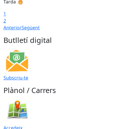
Tarda
T
1
2
Anterior
Següent
Butlletí digital
Subscriu-te
Plànol / Carrers
Accedeix