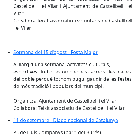
Castellbell i el Vilar i Ajuntament de Castellbell i el
Vilar
Col·abora:Teixit associatiu i voluntaris de Castellbell
i el Vilar
Setmana del 15 d'agost - Festa Major
Setmana del 15 d'agost - Festa Major
Al llarg d'una setmana, activitats culturals,
esportives i lúdiques omplen els carrers i les places
del poble perquè tothom pugui gaudir de les festes
de més tradició i populars del municipi.
Organitza: Ajuntament de Castellbell i el Vilar
Col·labora: Teixit associatiu de Castellbell i el Vilar
11 de setembre - Diada nacional de Catalunya
11 de setembre - Diada nacional de Catalunya
Pl. de Lluís Companys (barri del Burés).