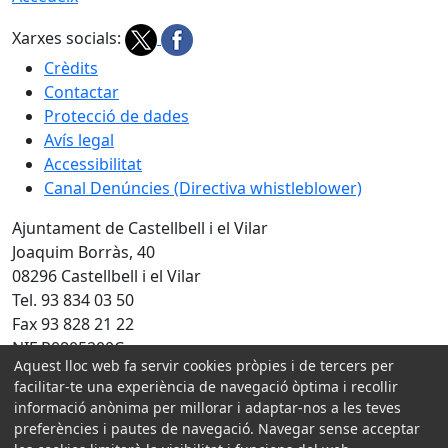
Xarxes socials:
Crèdits
Contactar
Protecció de dades
Avís legal
Accessibilitat
Canal Denúncies (Directiva whistleblower)
Ajuntament de Castellbell i el Vilar
Joaquim Borràs, 40
08296 Castellbell i el Vilar
Tel. 93 834 03 50
Fax 93 828 21 22
NIF P0805200C
Aquest lloc web fa servir cookies pròpies i de tercers per
Amb la col·laboració de:
facilitar-te una experiència de navegació òptima i recollir
informació anònima per millorar i adaptar-nos a les teves
preferències i pautes de navegació. Navegar sense acceptar