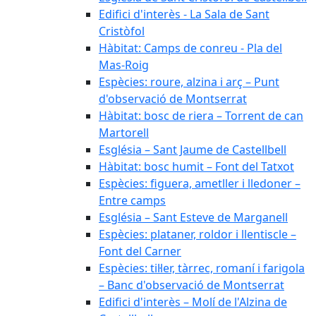
Edifici d'interès - La Sala de Sant
Cristòfol
Hàbitat: Camps de conreu - Pla del
Mas-Roig
Espècies: roure, alzina i arç – Punt
d'observació de Montserrat
Hàbitat: bosc de riera – Torrent de can
Martorell
Església – Sant Jaume de Castellbell
Hàbitat: bosc humit – Font del Tatxot
Espècies: figuera, ametller i lledoner –
Entre camps
Església – Sant Esteve de Marganell
Espècies: plataner, roldor i llentiscle –
Font del Carner
Espècies: til·ler, tàrrec, romaní i farigola
– Banc d'observació de Montserrat
Edifici d'interès – Molí de l'Alzina de