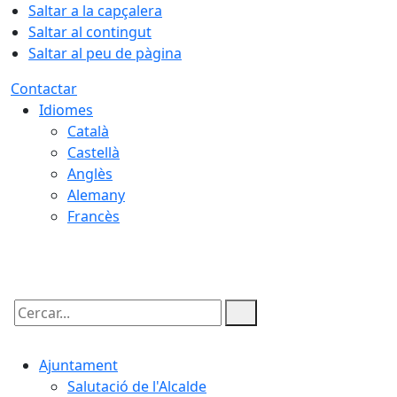
Saltar a la capçalera
Saltar al contingut
Saltar al peu de pàgina
Contactar
Idiomes
Català
Castellà
Anglès
Alemany
Francès
07.08.2026 | 07:45
Cercar:
Ajuntament
Salutació de l'Alcalde