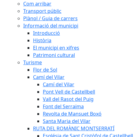
Com arribar
Transport públic
Plànol / Guia de carrers
Informació del municipi
Introducció
Història
El municipi en xifres
Patrimoni cultural
Turisme
Flor de Sol
Camí del Vilar
Camí del Vilar
Pont Vell de Castellbell
Vall del Rasot del Puig
Font del Serraïma
Revolta de Mansuet Boxó
Santa Maria del Vilar
RUTA DEL ROMÀNIC MONTSERRATÍ
Església de Sant Cristòfol de Castellbell