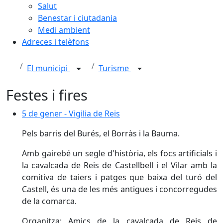
Salut
Benestar i ciutadania
Medi ambient
Adreces i telèfons
El municipi
Turisme
Festes i fires
5 de gener - Vigilia de Reis
5 de gener - Vigilia de Reis
Pels barris del Burés, el Borràs i la Bauma.
Amb gairebé un segle d'història, els focs artificials i
la cavalcada de Reis de Castellbell i el Vilar amb la
comitiva de taiers i patges que baixa del turó del
Castell, és una de les més antigues i concorregudes
de la comarca.
Organitza: Amics de la cavalcada de Reis de