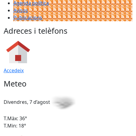
Agenda política
Avisos
Publicacions
Adreces i telèfons
Accedeix
Meteo
Divendres, 7 d’agost
D
T.Màx: 36°
T
T.Min: 18°
T