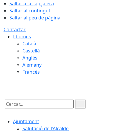
Saltar a la capçalera
Saltar al contingut
Saltar al peu de pàgina
Contactar
Idiomes
Català
Castellà
Anglès
Alemany
Francès
06.08.2026 | 05:48
Cercar:
Ajuntament
Salutació de l'Alcalde