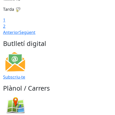
Tarda
T
1
2
Anterior
Següent
Butlletí digital
Subscriu-te
Plànol / Carrers