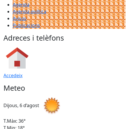
Agenda
Agenda política
Avisos
Publicacions
Adreces i telèfons
Accedeix
Meteo
Dijous, 6 d’agost
D
T.Màx: 36°
T
T.Min: 18°
T