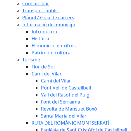
Com arribar
Transport públic
Plànol / Guia de carrers
Informació del municipi
Introducció
Història
El municipi en xifres
Patrimoni cultural
Turisme
Flor de Sol
Camí del Vilar
Camí del Vilar
Pont Vell de Castellbell
Vall del Rasot del Puig
Font del Serraïma
Revolta de Mansuet Boxó
Santa Maria del Vilar
RUTA DEL ROMÀNIC MONTSERRATÍ
Església de Sant Cristòfol de Castellbell