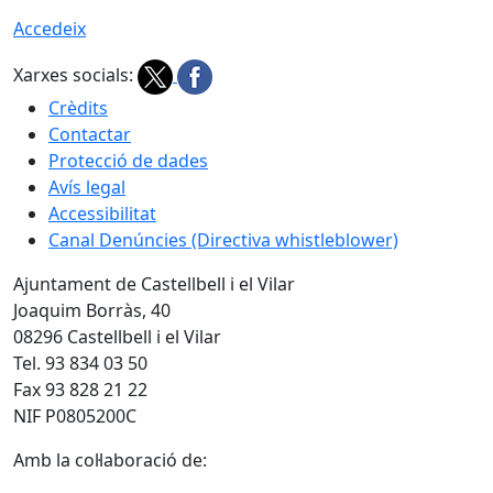
Accedeix
Xarxes socials:
Crèdits
Contactar
Protecció de dades
Avís legal
Accessibilitat
Canal Denúncies (Directiva whistleblower)
Ajuntament de Castellbell i el Vilar
Joaquim Borràs, 40
08296 Castellbell i el Vilar
Tel. 93 834 03 50
Fax 93 828 21 22
NIF P0805200C
Amb la col·laboració de: