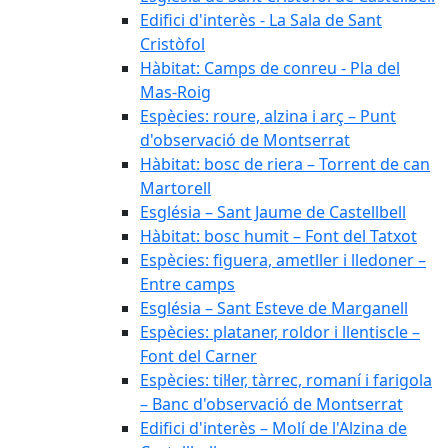
Edifici d'interès - La Sala de Sant
Cristòfol
Hàbitat: Camps de conreu - Pla del
Mas-Roig
Espècies: roure, alzina i arç – Punt
d'observació de Montserrat
Hàbitat: bosc de riera – Torrent de can
Martorell
Església – Sant Jaume de Castellbell
Hàbitat: bosc humit – Font del Tatxot
Espècies: figuera, ametller i lledoner –
Entre camps
Església – Sant Esteve de Marganell
Espècies: plataner, roldor i llentiscle –
Font del Carner
Espècies: til·ler, tàrrec, romaní i farigola
– Banc d'observació de Montserrat
Edifici d'interès – Molí de l'Alzina de