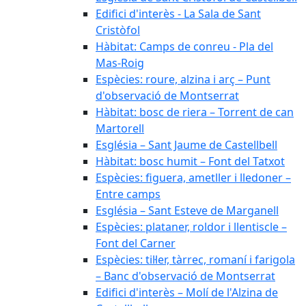
Edifici d'interès - La Sala de Sant
Cristòfol
Hàbitat: Camps de conreu - Pla del
Mas-Roig
Espècies: roure, alzina i arç – Punt
d'observació de Montserrat
Hàbitat: bosc de riera – Torrent de can
Martorell
Església – Sant Jaume de Castellbell
Hàbitat: bosc humit – Font del Tatxot
Espècies: figuera, ametller i lledoner –
Entre camps
Església – Sant Esteve de Marganell
Espècies: plataner, roldor i llentiscle –
Font del Carner
Espècies: til·ler, tàrrec, romaní i farigola
– Banc d'observació de Montserrat
Edifici d'interès – Molí de l'Alzina de