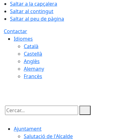
Saltar a la capçalera
Saltar al contingut
Saltar al peu de pàgina
Contactar
Idiomes
Català
Castellà
Anglès
Alemany
Francès
09.08.2026 | 08:16
Cercar:
Ajuntament
Salutació de l'Alcalde