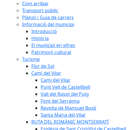
Com arribar
Transport públic
Plànol / Guia de carrers
Informació del municipi
Introducció
Història
El municipi en xifres
Patrimoni cultural
Turisme
Flor de Sol
Camí del Vilar
Camí del Vilar
Pont Vell de Castellbell
Vall del Rasot del Puig
Font del Serraïma
Revolta de Mansuet Boxó
Santa Maria del Vilar
RUTA DEL ROMÀNIC MONTSERRATÍ
Església de Sant Cristòfol de Castellbell