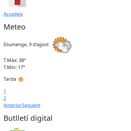
Accedeix
Meteo
Diumenge, 9 d’agost
D
T.Màx: 38°
T
T.Min: 17°
T
Tarda
T
1
2
Anterior
Següent
Butlletí digital