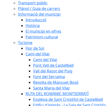
Transport públic
Plànol / Guia de carrers
Informació del municipi
Introducció
Història
El municipi en xifres
Patrimoni cultural
Turisme
Flor de Sol
Camí del Vilar
Camí del Vilar
Pont Vell de Castellbell
Vall del Rasot del Puig
Font del Serraïma
Revolta de Mansuet Boxó
Santa Maria del Vilar
RUTA DEL ROMÀNIC MONTSERRATÍ
Església de Sant Cristòfol de Castellbell
Edifici d'interès - La Sala de Sant Cristòfo