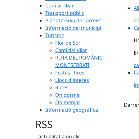
Com arribar
Al
Transport públic
Plànol / Guia de carrers
ac
Informació del municipi
Ca
Turisme
Ha
Flor de Sol
Camí del Vilar
E
RUTA DEL ROMÀNIC
MONTSERRATÍ
ca
Festes i fires
Ca
Llocs d'interès
in
Rutes
On dormir
Fa
On menjar
Darrer
Informació geogràfica
RSS
L'actualitat a un clic