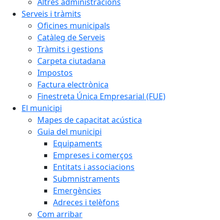
Altres administracions
Serveis i tràmits
Oficines municipals
Catàleg de Serveis
Tràmits i gestions
Carpeta ciutadana
Impostos
Factura electrònica
Finestreta Única Empresarial (FUE)
El municipi
Mapes de capacitat acústica
Guia del municipi
Equipaments
Empreses i comerços
Entitats i associacions
Submnistraments
Emergències
Adreces i telèfons
Com arribar