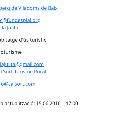
berg de Viladoms de Baix
c@fundesplai.org
 la Julita
bitatge d'ús turístic
noturisme
lajulita@gmail.com
l Sort Turisme Rural
fo@calsort.com
cebook
X
Pdf
a actualització: 15.06.2016 | 17:00