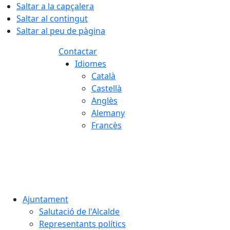
Saltar a la capçalera
Saltar al contingut
Saltar al peu de pàgina
Contactar
Idiomes
Català
Castellà
Anglès
Alemany
Francès
06.08.2026 | 23:56
Ajuntament
Salutació de l'Alcalde
Representants polítics