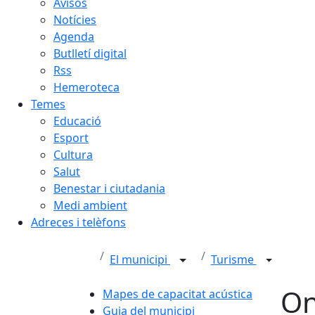
Avisos
Notícies
Agenda
Butlletí digital
Rss
Hemeroteca
Temes
Educació
Esport
Cultura
Salut
Benestar i ciutadania
Medi ambient
Adreces i telèfons
El municipi
Turisme
On
Mapes de capacitat acústica
Guia del municipi