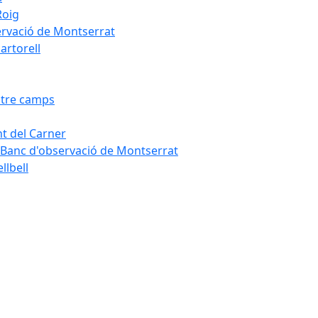
Roig
servació de Montserrat
artorell
Entre camps
ont del Carner
la – Banc d'observació de Montserrat
llbell