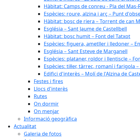
Hàbitat: Camps de conreu - Pla del Mas-
Espècies: roure, alzina i arç – Punt d'ob
Hàbitat: bosc de riera – Torrent de can M
Església – Sant Jaume de Castellbell
Hàbitat: bosc humit – Font del Tatxot
Espècies: figuera, ametller i lledoner – 
Església – Sant Esteve de Marganell
Espècies: plataner, roldor i llentiscle – F
Espècies: til·ler, tàrrec, romaní i farigo
Edifici d'interès – Molí de l'Alzina de Caste
Festes i fires
Llocs d'interès
Rutes
On dormir
On menjar
Informació geogràfica
Actualitat
Galeria de fotos