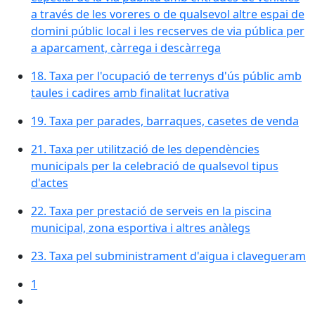
a través de les voreres o de qualsevol altre espai de
domini públic local i les recserves de via pública per
a aparcament, càrrega i descàrrega
18. Taxa per l'ocupació de terrenys d'ús públic amb
taules i cadires amb finalitat lucrativa
19. Taxa per parades, barraques, casetes de venda
21. Taxa per utilització de les dependències
municipals per la celebració de qualsevol tipus
d'actes
22. Taxa per prestació de serveis en la piscina
municipal, zona esportiva i altres anàlegs
23. Taxa pel subministrament d'aigua i clavegueram
1