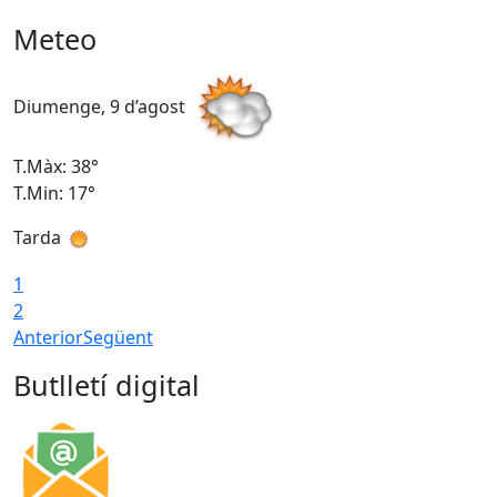
Meteo
Diumenge, 9 d’agost
D
T.Màx: 38°
T
T.Min: 17°
T
Tarda
T
1
2
Anterior
Següent
Butlletí digital