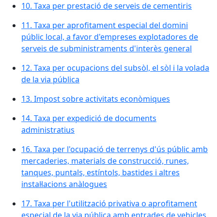
10. Taxa per prestació de serveis de cementiris
11. Taxa per aprofitament especial del domini
públic local, a favor d'empreses explotadores de
serveis de subministraments d'interès general
12. Taxa per ocupacions del subsòl, el sòl i la volada
de la via pública
13. Impost sobre activitats econòmiques
14. Taxa per expedició de documents
administratius
16. Taxa per l'ocupació de terrenys d'ús públic amb
mercaderies, materials de construcció, runes,
tanques, puntals, estíntols, bastides i altres
instal·lacions anàlogues
17. Taxa per l'utilització privativa o aprofitament
especial de la via pública amb entrades de vehicles