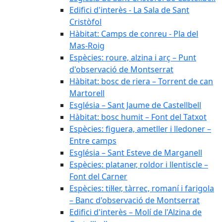
Edifici d'interès - La Sala de Sant
Cristòfol
Hàbitat: Camps de conreu - Pla del
Mas-Roig
Espècies: roure, alzina i arç – Punt
d'observació de Montserrat
Hàbitat: bosc de riera – Torrent de can
Martorell
Església – Sant Jaume de Castellbell
Hàbitat: bosc humit – Font del Tatxot
Espècies: figuera, ametller i lledoner –
Entre camps
Església – Sant Esteve de Marganell
Espècies: plataner, roldor i llentiscle –
Font del Carner
Espècies: til·ler, tàrrec, romaní i farigola
– Banc d'observació de Montserrat
Edifici d'interès – Molí de l'Alzina de