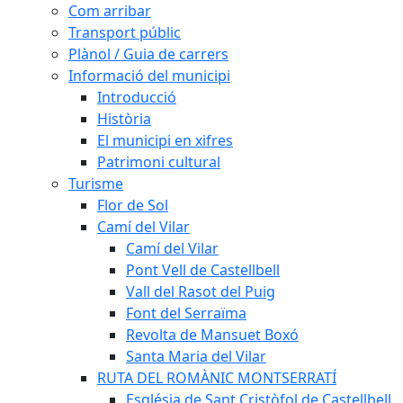
Com arribar
Transport públic
Plànol / Guia de carrers
Informació del municipi
Introducció
Història
El municipi en xifres
Patrimoni cultural
Turisme
Flor de Sol
Camí del Vilar
Camí del Vilar
Pont Vell de Castellbell
Vall del Rasot del Puig
Font del Serraïma
Revolta de Mansuet Boxó
Santa Maria del Vilar
RUTA DEL ROMÀNIC MONTSERRATÍ
Església de Sant Cristòfol de Castellbell