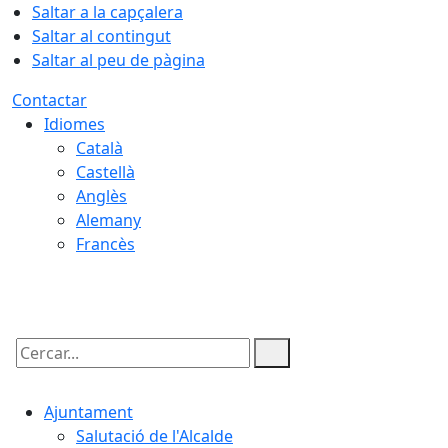
Saltar a la capçalera
Saltar al contingut
Saltar al peu de pàgina
Contactar
Idiomes
Català
Castellà
Anglès
Alemany
Francès
08.08.2026 | 17:21
Cercar:
Ajuntament
Salutació de l'Alcalde