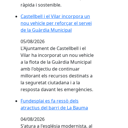
ràpida i sostenible.
Castellbell i el Vilar incorpora un nou vehicle per 
Castellbell i el Vilar incorpora un
nou vehicle per reforçar el servei
de la Guàrdia Municipal
05/08/2026
L'Ajuntament de Castellbell i el
Vilar ha incorporat un nou vehicle
a la flota de la Guàrdia Municipal
amb l'objectiu de continuar
millorant els recursos destinats a
la seguretat ciutadana i a la
resposta davant les emergències.
Fundesplai es fa ressò dels atractius del barri de
Fundesplai es fa ressò dels
atractius del barri de La Bauma
04/08/2026
S'atura a l'església modernista, al