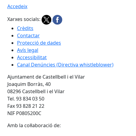
Accedeix
Xarxes socials:
Crèdits
Contactar
Protecció de dades
Avís legal
Accessibilitat
Canal Denúncies (Directiva whistleblower)
Ajuntament de Castellbell i el Vilar
Joaquim Borràs, 40
08296 Castellbell i el Vilar
Tel. 93 834 03 50
Fax 93 828 21 22
NIF P0805200C
Amb la col·laboració de: