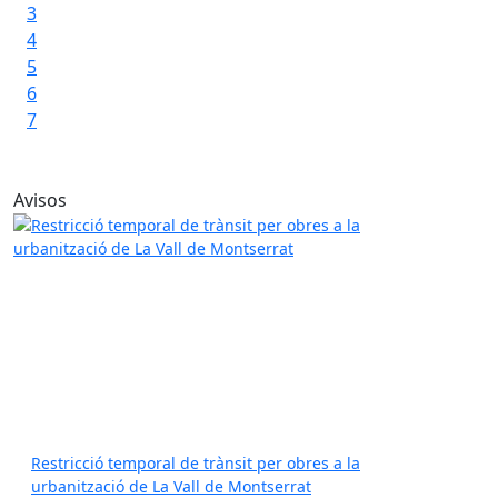
d'1
3
4
Per
5
90
6
Hor
7
Avisos
Restricció temporal de trànsit per obres a la
urbanització de La Vall de Montserrat