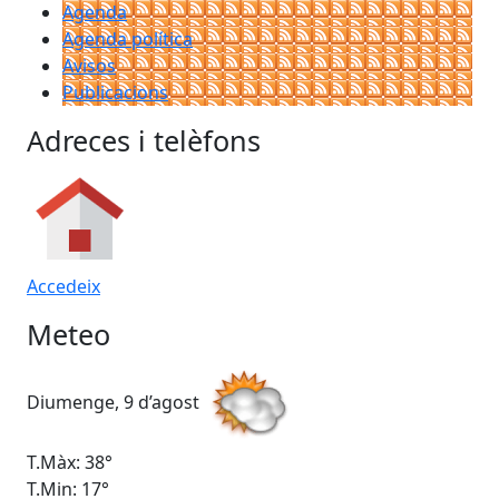
Agenda
Agenda política
Avisos
Publicacions
Adreces i telèfons
Accedeix
Meteo
Diumenge, 9 d’agost
Dil
T.Màx: 38°
T.M
T.Min: 17°
T.M