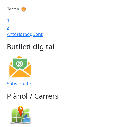
Tarda
Ta
1
2
Anterior
Següent
Butlletí digital
Subscriu-te
Plànol / Carrers