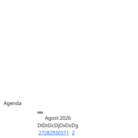
Agenda
Agost 2026
Dl
Dt
Dc
Dj
Dv
Ds
Dg
27
28
29
30
31
1
2