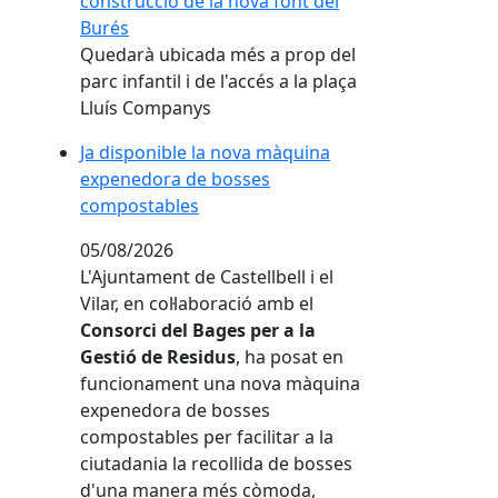
construcció de la nova font del
Burés
Quedarà ubicada més a prop del
parc infantil i de l'accés a la plaça
Lluís Companys
Ja disponible la nova màquina expenedora de bo
Ja disponible la nova màquina
expenedora de bosses
compostables
05/08/2026
L'Ajuntament de Castellbell i el
Vilar, en col·laboració amb el
Consorci del Bages per a la
Gestió de Residus
, ha posat en
funcionament una nova màquina
expenedora de bosses
compostables per facilitar a la
ciutadania la recollida de bosses
d'una manera més còmoda,