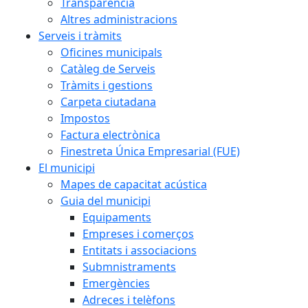
Transparència
Altres administracions
Serveis i tràmits
Oficines municipals
Catàleg de Serveis
Tràmits i gestions
Carpeta ciutadana
Impostos
Factura electrònica
Finestreta Única Empresarial (FUE)
El municipi
Mapes de capacitat acústica
Guia del municipi
Equipaments
Empreses i comerços
Entitats i associacions
Submnistraments
Emergències
Adreces i telèfons