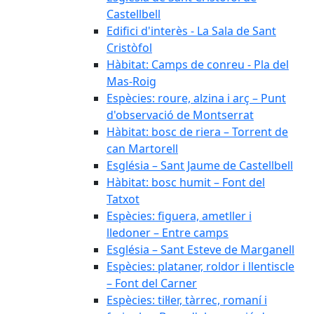
Castellbell
Edifici d'interès - La Sala de Sant
Cristòfol
Hàbitat: Camps de conreu - Pla del
Mas-Roig
Espècies: roure, alzina i arç – Punt
d'observació de Montserrat
Hàbitat: bosc de riera – Torrent de
can Martorell
Església – Sant Jaume de Castellbell
Hàbitat: bosc humit – Font del
Tatxot
Espècies: figuera, ametller i
lledoner – Entre camps
Església – Sant Esteve de Marganell
Espècies: plataner, roldor i llentiscle
– Font del Carner
Espècies: til·ler, tàrrec, romaní i