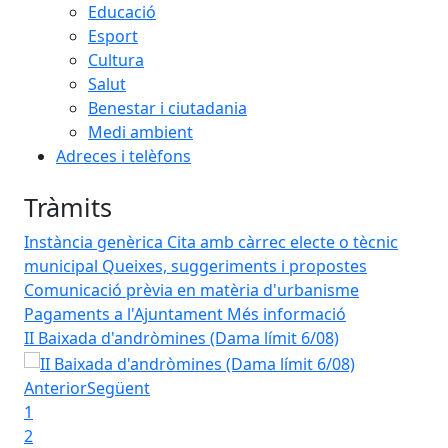
Educació
Esport
Cultura
Salut
Benestar i ciutadania
Medi ambient
Adreces i telèfons
Tràmits
Instància genèrica
Cita amb càrrec electe o tècnic
municipal
Queixes, suggeriments i propostes
Comunicació prèvia en matèria d'urbanisme
Pagaments a l'Ajuntament
Més informació
II Baixada d'andròmines (Dama límit 6/08)
Hor
II Baixada d'andròmines (Dama límit 6/08)
De
in
Anterior
Següent
1
Dim
2