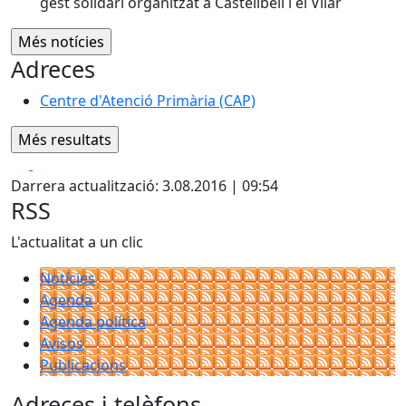
gest solidari organitzat a Castellbell i el Vilar
Adreces
Centre d'Atenció Primària (CAP)
Facebook
X
Darrera actualització: 3.08.2016 | 09:54
RSS
L'actualitat a un clic
Notícies
Agenda
Agenda política
Avisos
Publicacions
Adreces i telèfons