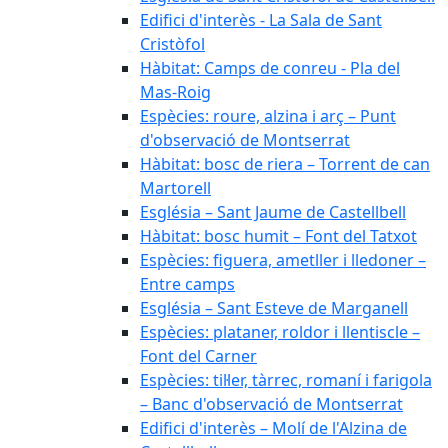
Edifici d'interès - La Sala de Sant
Cristòfol
Hàbitat: Camps de conreu - Pla del
Mas-Roig
Espècies: roure, alzina i arç – Punt
d'observació de Montserrat
Hàbitat: bosc de riera – Torrent de can
Martorell
Església – Sant Jaume de Castellbell
Hàbitat: bosc humit – Font del Tatxot
Espècies: figuera, ametller i lledoner –
Entre camps
Església – Sant Esteve de Marganell
Espècies: plataner, roldor i llentiscle –
Font del Carner
Espècies: til·ler, tàrrec, romaní i farigola
– Banc d'observació de Montserrat
Edifici d'interès – Molí de l'Alzina de