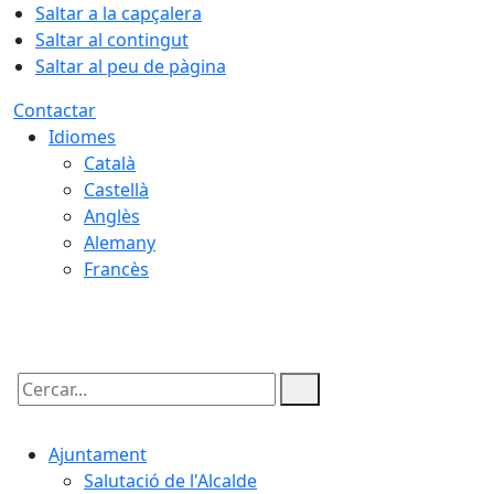
Saltar a la capçalera
Saltar al contingut
Saltar al peu de pàgina
Contactar
Idiomes
Català
Castellà
Anglès
Alemany
Francès
07.08.2026 | 19:20
Cercar:
Ajuntament
Salutació de l'Alcalde