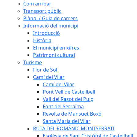
Com arribar
Transport públic
Plànol / Guia de carrers
Informació del municipi
Introducció
Història
El municipi en xifres
Patrimoni cultural
Turisme
Flor de Sol
Camí del Vilar
Camí del Vilar
Pont Vell de Castellbell
Vall del Rasot del Puig
Font del Serraïma
Revolta de Mansuet Boxó
Santa Maria del Vilar
RUTA DEL ROMÀNIC MONTSERRATÍ
Església de Sant Cristòfol de Castellbell