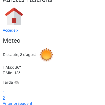
Accedeix
Meteo
Dissabte, 8 d’agost
D
T.Màx: 36°
T
T.Min: 18°
T
Tarda
1
2
Anterior
Següent