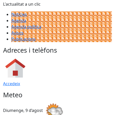
L'actualitat a un clic
Notícies
Agenda
Agenda política
Avisos
Publicacions
Adreces i telèfons
Accedeix
Meteo
Diumenge, 9 d’agost
D