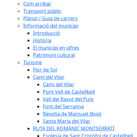
Com arribar
Transport públic
Plànol / Guia de carrers
Informació del municipi
Introducció
Història
El municipi en xifres
Patrimoni cultural
Turisme
Flor de Sol
Camí del Vilar
Camí del Vilar
Pont Vell de Castellbell
Vall del Rasot del Puig
Font del Serraïma
Revolta de Mansuet Boxó
Santa Maria del Vilar
RUTA DEL ROMÀNIC MONTSERRATÍ
Església de Sant Cristòfol de Castellbell