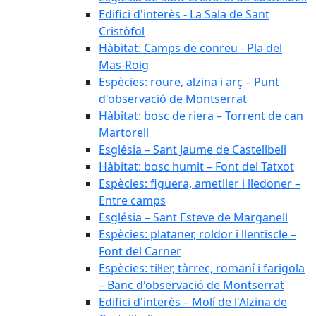
Edifici d'interès - La Sala de Sant
Cristòfol
Hàbitat: Camps de conreu - Pla del
Mas-Roig
Espècies: roure, alzina i arç – Punt
d'observació de Montserrat
Hàbitat: bosc de riera – Torrent de can
Martorell
Església – Sant Jaume de Castellbell
Hàbitat: bosc humit – Font del Tatxot
Espècies: figuera, ametller i lledoner –
Entre camps
Església – Sant Esteve de Marganell
Espècies: plataner, roldor i llentiscle –
Font del Carner
Espècies: til·ler, tàrrec, romaní i farigola
– Banc d'observació de Montserrat
Edifici d'interès – Molí de l'Alzina de