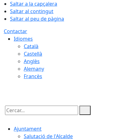
Saltar a la capçalera
Saltar al contingut
Saltar al peu de pàgina
Contactar
Idiomes
Català
Castellà
Anglès
Alemany
Francès
08.08.2026 | 18:11
Cercar:
Ajuntament
Salutació de l'Alcalde