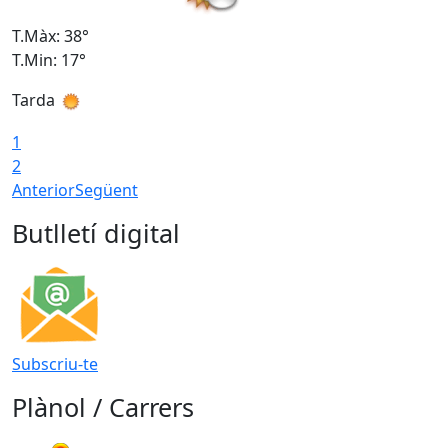
T.Màx: 38°
T
T.Min: 17°
T
Tarda
T
1
2
Anterior
Següent
Butlletí digital
Subscriu-te
Plànol / Carrers