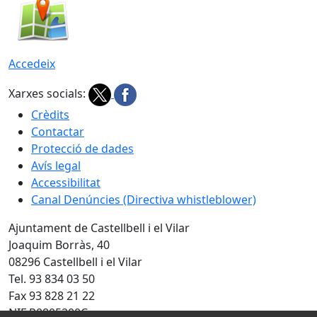
Accedeix
Xarxes socials:
Crèdits
Contactar
Protecció de dades
Avís legal
Accessibilitat
Canal Denúncies (Directiva whistleblower)
Ajuntament de Castellbell i el Vilar
Joaquim Borràs, 40
08296 Castellbell i el Vilar
Tel. 93 834 03 50
Fax 93 828 21 22
NIF P0805200C