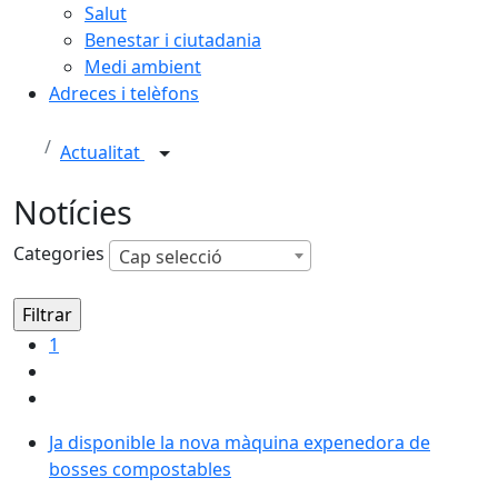
Salut
Benestar i ciutadania
Medi ambient
Adreces i telèfons
Actualitat
Notícies
Categories
Cap selecció
1
Ja disponible la nova màquina expenedora de bosse
Ja disponible la nova màquina expenedora de
bosses compostables