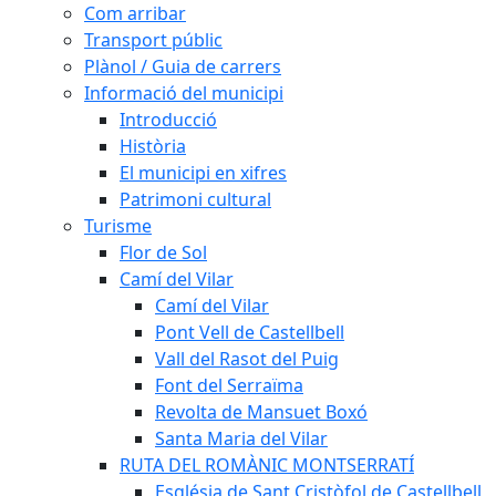
Com arribar
Transport públic
Plànol / Guia de carrers
Informació del municipi
Introducció
Història
El municipi en xifres
Patrimoni cultural
Turisme
Flor de Sol
Camí del Vilar
Camí del Vilar
Pont Vell de Castellbell
Vall del Rasot del Puig
Font del Serraïma
Revolta de Mansuet Boxó
Santa Maria del Vilar
RUTA DEL ROMÀNIC MONTSERRATÍ
Església de Sant Cristòfol de Castellbell