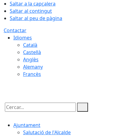
Saltar a la capçalera
Saltar al contingut
Saltar al peu de pàgina
Contactar
Idiomes
Català
Castellà
Anglès
Alemany
Francès
06.08.2026 | 06:44
Cercar:
Ajuntament
Salutació de l'Alcalde