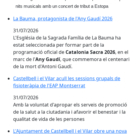
nits musicals amb un concert de tribut a Estopa
La Bauma, protagonista de l'Any Gaudí 2026
La Bauma, protagonista de l'Any Gaudí 2026
31/07/2026
L'Església de la Sagrada Família de La Bauma ha
estat seleccionada per formar part de la
programació oficial de
Catalonia Sacra 2026
, en el
marc de l'
Any Gaudí
, que commemora el centenari
de la mort d'Antoni Gaudí.
Castellbell i el Vilar acull les sessions grupals de fisi
Castellbell i el Vilar acull les sessions grupals de
fisioteràpia de l'EAP Montserrat
31/07/2026
Amb la voluntat d'apropar els serveis de promoció
de la salut a la ciutadania i afavorir el benestar i la
qualitat de vida de les persones
L'Ajuntament de Castellbell i el Vilar obre una nova co
L'Ajuntament de Castellbell i el Vilar obre una nova