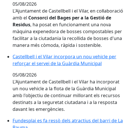
05/08/2026
L'Ajuntament de Castellbell i el Vilar, en col·laboració
amb el
Consorci del Bages per a la Gestió de
Residus
, ha posat en funcionament una nova
màquina expenedora de bosses compostables per
facilitar a la ciutadania la recollida de bosses d'una
manera més còmoda, ràpida i sostenible.
Castellbell i el Vilar incorpora un nou vehicle per refo
Castellbell i el Vilar incorpora un nou vehicle per
reforçar el servei de la Guàrdia Municipal
05/08/2026
L'Ajuntament de Castellbell i el Vilar ha incorporat
un nou vehicle a la flota de la Guàrdia Municipal
amb l'objectiu de continuar millorant els recursos
destinats a la seguretat ciutadana i a la resposta
davant les emergències.
Fundesplai es fa ressò dels atractius del barri de La
Fundesplai es fa ressò dels atractius del barri de La
Bauma