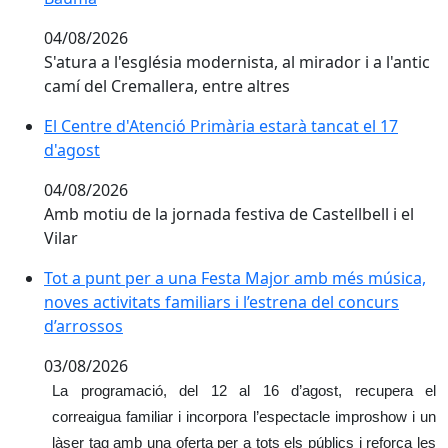
04/08/2026
S'atura a l'església modernista, al mirador i a l'antic
camí del Cremallera, entre altres
El Centre d'Atenció Primària estarà tancat el 17
d'agost
04/08/2026
Amb motiu de la jornada festiva de Castellbell i el
Vilar
Tot a punt per a una Festa Major amb més música, noves
Tot a punt per a una Festa Major amb més música,
noves activitats familiars i l’estrena del concurs
d’arrossos
03/08/2026
La programació, del 12 al 16 d’agost, recupera el
correaigua familiar i incorpora l’espectacle improshow i un
làser tag amb una oferta per a tots els públics i reforça les