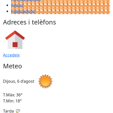
Avisos
Publicacions
Adreces i telèfons
Accedeix
Meteo
Dijous, 6 d’agost
D
T.Màx: 36°
T
T.Min: 18°
T
Tarda
T