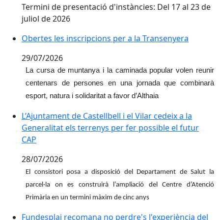
Termini de presentació d'instàncies: Del 17 al 23 de
juliol de 2026
Obertes les inscripcions per a la Transenyera
Obertes les inscripcions per a la Transenyera
29/07/2026
La cursa de muntanya i la caminada popular volen reunir
centenars de persones en una jornada que combinarà
esport, natura i solidaritat a favor d’Althaia
L’Ajuntament de Castellbell i el Vilar cedeix a la Genera
L’Ajuntament de Castellbell i el Vilar cedeix a la
Generalitat els terrenys per fer possible el futur
CAP
28/07/2026
El consistori posa a disposició del Departament de Salut la
parcel·la on es construirà l’ampliació del Centre d’Atenció
Primària en un termini màxim de cinc anys
Fundesplai recomana no perdre's l'experiència del Pla
Fundesplai recomana no perdre's l'experiència del