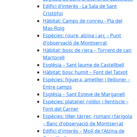
Edifici d'interès - La Sala de Sant
Cristòfol
Hàbitat: Camps de conreu - Pla del
Mas-Roig
Espècies: roure, alzina i arç – Punt
d'observació de Montserrat
Hàbitat: bosc de riera – Torrent de can
Martorell
Església – Sant Jaume de Castellbell
Hàbitat: bosc humit – Font del Tatxot
Espècies: figuera, ametller i lledoner –
Entre camps
Església – Sant Esteve de Marganell
Espècies: plataner, roldor i llentiscle –
Font del Carner
Espècies: til·ler, tàrrec, romaní i farigola
– Banc d'observació de Montserrat
Edifici d'interès – Molí de l'Alzina de