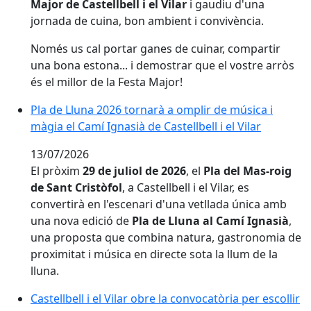
Major de Castellbell i el Vilar
i gaudiu d'una
jornada de cuina, bon ambient i convivència.
Només us cal portar ganes de cuinar, compartir
una bona estona... i demostrar que el vostre arròs
és el millor de la Festa Major!
Pla de Lluna 2026 tornarà a omplir de música i màgia el
Pla de Lluna 2026 tornarà a omplir de música i
màgia el Camí Ignasià de Castellbell i el Vilar
13/07/2026
El pròxim
29 de juliol de 2026
, el
Pla del Mas-roig
de Sant Cristòfol
, a Castellbell i el Vilar, es
convertirà en l'escenari d'una vetllada única amb
una nova edició de
Pla de Lluna al Camí Ignasià
,
una proposta que combina natura, gastronomia de
proximitat i música en directe sota la llum de la
lluna.
Castellbell i el Vilar obre la convocatòria per escollir l
Castellbell i el Vilar obre la convocatòria per escollir