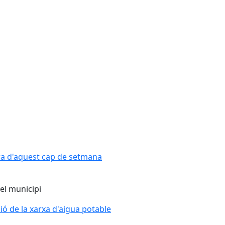
ra d'aquest cap de setmana
el municipi
ció de la xarxa d'aigua potable
ció de la xarxa d'aigua potable