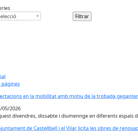
ories
elecció
nal
 pàgines
ectacions en la mobilitat amb motiu de la trobada gegante
/05/2026
uest divendres, dissabte i diumennge en diferents espais d
Ajuntament de Castellbell i el Vilar licita les obres de renova
Ajuntament de Castellbell i el Vilar licita les obres de renova