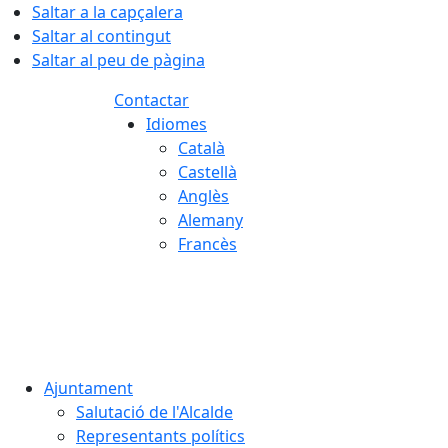
Saltar a la capçalera
Saltar al contingut
Saltar al peu de pàgina
Contactar
Idiomes
Català
Castellà
Anglès
Alemany
Francès
07.08.2026 | 16:23
Ajuntament
Salutació de l'Alcalde
Representants polítics