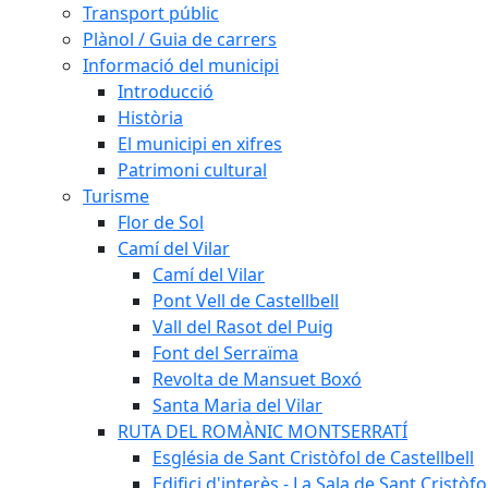
Transport públic
Plànol / Guia de carrers
Informació del municipi
Introducció
Història
El municipi en xifres
Patrimoni cultural
Turisme
Flor de Sol
Camí del Vilar
Camí del Vilar
Pont Vell de Castellbell
Vall del Rasot del Puig
Font del Serraïma
Revolta de Mansuet Boxó
Santa Maria del Vilar
RUTA DEL ROMÀNIC MONTSERRATÍ
Església de Sant Cristòfol de Castellbell
Edifici d'interès - La Sala de Sant Cristòfo