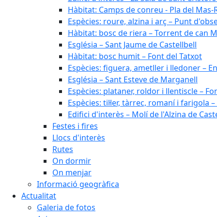
Hàbitat: Camps de conreu - Pla del Mas-
Espècies: roure, alzina i arç – Punt d'ob
Hàbitat: bosc de riera – Torrent de can M
Església – Sant Jaume de Castellbell
Hàbitat: bosc humit – Font del Tatxot
Espècies: figuera, ametller i lledoner – 
Església – Sant Esteve de Marganell
Espècies: plataner, roldor i llentiscle – F
Espècies: til·ler, tàrrec, romaní i farigo
Edifici d'interès – Molí de l'Alzina de Caste
Festes i fires
Llocs d'interès
Rutes
On dormir
On menjar
Informació geogràfica
Actualitat
Galeria de fotos