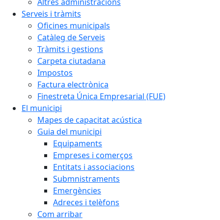
Altres administracions
Serveis i tràmits
Oficines municipals
Catàleg de Serveis
Tràmits i gestions
Carpeta ciutadana
Impostos
Factura electrònica
Finestreta Única Empresarial (FUE)
El municipi
Mapes de capacitat acústica
Guia del municipi
Equipaments
Empreses i comerços
Entitats i associacions
Submnistraments
Emergències
Adreces i telèfons
Com arribar