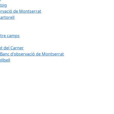
Roig
servació de Montserrat
artorell
Entre camps
ont del Carner
la – Banc d'observació de Montserrat
llbell