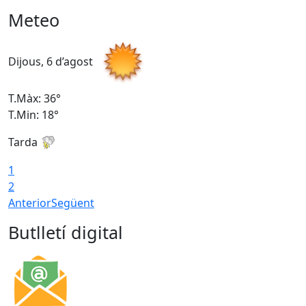
Meteo
Dijous, 6 d’agost
D
T.Màx: 36°
T
T.Min: 18°
T
Tarda
T
1
2
Anterior
Següent
Butlletí digital