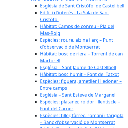
Església de Sant Cristòfol de Castellbell
Edifici d'interès - La Sala de Sant
Cristòfol
Hàbitat: Camps de conreu - Pla del
Mas-Roig
Espècies: roure, alzina i arç – Punt
d'observació de Montserrat
Hàbitat: bosc de riera – Torrent de can
Martorell
Església – Sant Jaume de Castellbell
Hàbitat: bosc humit – Font del Tatxot
Espècies: figuera, ametller i lledoner –
Entre camps
Església – Sant Esteve de Marganell
Espècies: plataner, roldor i llentiscle –
Font del Carner
Espècies: til·ler, tàrrec, romaní i farigola
– Banc d'observació de Montserrat