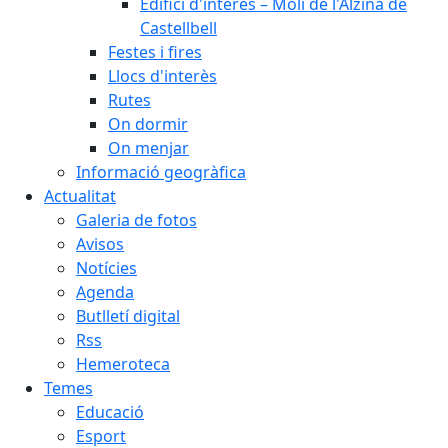
Edifici d'interès – Molí de l'Alzina de
Castellbell
Festes i fires
Llocs d'interès
Rutes
On dormir
On menjar
Informació geogràfica
Actualitat
Galeria de fotos
Avisos
Notícies
Agenda
Butlletí digital
Rss
Hemeroteca
Temes
Educació
Esport