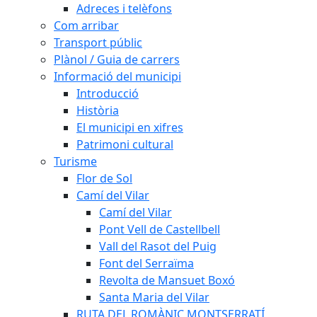
Adreces i telèfons
Com arribar
Transport públic
Plànol / Guia de carrers
Informació del municipi
Introducció
Història
El municipi en xifres
Patrimoni cultural
Turisme
Flor de Sol
Camí del Vilar
Camí del Vilar
Pont Vell de Castellbell
Vall del Rasot del Puig
Font del Serraïma
Revolta de Mansuet Boxó
Santa Maria del Vilar
RUTA DEL ROMÀNIC MONTSERRATÍ