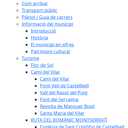
Com arribar
Transport públic
Plànol / Guia de carrers
Informació del municipi
Introducció
Història
El municipi en xifres
Patrimoni cultural
Turisme
Flor de Sol
Camí del Vilar
Camí del Vilar
Pont Vell de Castellbell
Vall del Rasot del Puig
Font del Serraïma
Revolta de Mansuet Boxó
Santa Maria del Vilar
RUTA DEL ROMÀNIC MONTSERRATÍ
Església de Sant Cristòfol de Castellbell