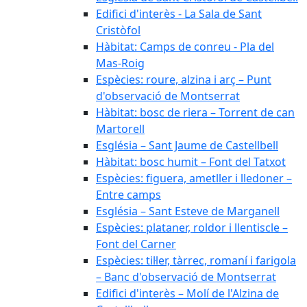
Edifici d'interès - La Sala de Sant
Cristòfol
Hàbitat: Camps de conreu - Pla del
Mas-Roig
Espècies: roure, alzina i arç – Punt
d'observació de Montserrat
Hàbitat: bosc de riera – Torrent de can
Martorell
Església – Sant Jaume de Castellbell
Hàbitat: bosc humit – Font del Tatxot
Espècies: figuera, ametller i lledoner –
Entre camps
Església – Sant Esteve de Marganell
Espècies: plataner, roldor i llentiscle –
Font del Carner
Espècies: til·ler, tàrrec, romaní i farigola
– Banc d'observació de Montserrat
Edifici d'interès – Molí de l'Alzina de