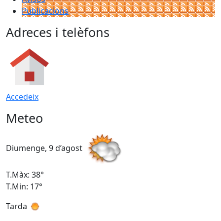
Publicacions
Adreces i telèfons
Accedeix
Meteo
Diumenge, 9 d’agost
D
T.Màx: 38°
T
T.Min: 17°
T
Tarda
T