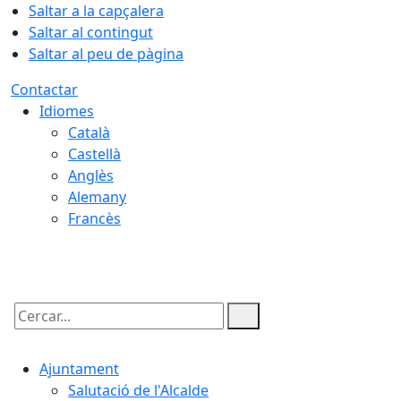
Saltar a la capçalera
Saltar al contingut
Saltar al peu de pàgina
Contactar
Idiomes
Català
Castellà
Anglès
Alemany
Francès
09.08.2026 | 10:15
Cercar:
Ajuntament
Salutació de l'Alcalde