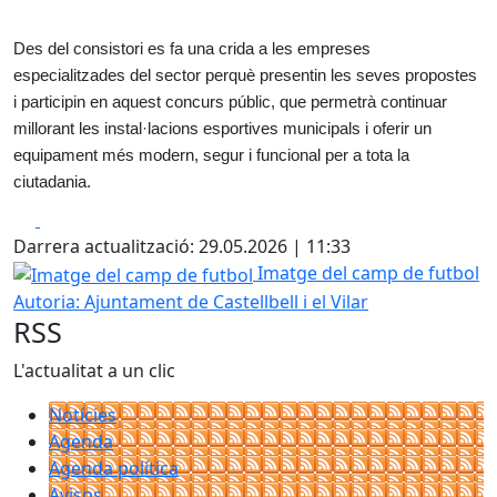
Des del consistori es fa una crida a les empreses
especialitzades del sector perquè presentin les seves propostes
i participin en aquest concurs públic, que permetrà continuar
millorant les instal·lacions esportives municipals i oferir un
equipament més modern, segur i funcional per a tota la
ciutadania.
Facebook
X
Darrera actualització: 29.05.2026 | 11:33
Imatge del camp de futbol
Imatge del camp de futbol
Autoria: Ajuntament de Castellbell i el Vilar
RSS
L'actualitat a un clic
Notícies
Agenda
Agenda política
Avisos