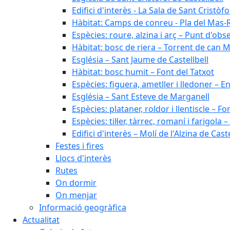
Edifici d'interès - La Sala de Sant Cristòfo
Hàbitat: Camps de conreu - Pla del Mas-
Espècies: roure, alzina i arç – Punt d'ob
Hàbitat: bosc de riera – Torrent de can M
Església – Sant Jaume de Castellbell
Hàbitat: bosc humit – Font del Tatxot
Espècies: figuera, ametller i lledoner – 
Església – Sant Esteve de Marganell
Espècies: plataner, roldor i llentiscle – F
Espècies: til·ler, tàrrec, romaní i farigo
Edifici d'interès – Molí de l'Alzina de Caste
Festes i fires
Llocs d'interès
Rutes
On dormir
On menjar
Informació geogràfica
Actualitat