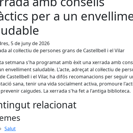
rrada amb consells
àctics per a un envellim
ludable
res, 5 de juny de 2026
da al col·lectiu de persones grans de Castellbell i el Vilar
a setmana s'ha programat amb èxit una xerrada amb cons
un envelliment saludable. L'acte, adreçat al col·lectiu de per
de Castellbell i el Vilar, ha difós recomanacions per seguir 
tació sana, tenir una vida socialment activa, promoure l'acti
i prevenir caigudes. La xerrada s'ha fet a l'antiga biblioteca.
tingut relacionat
emes
Salut