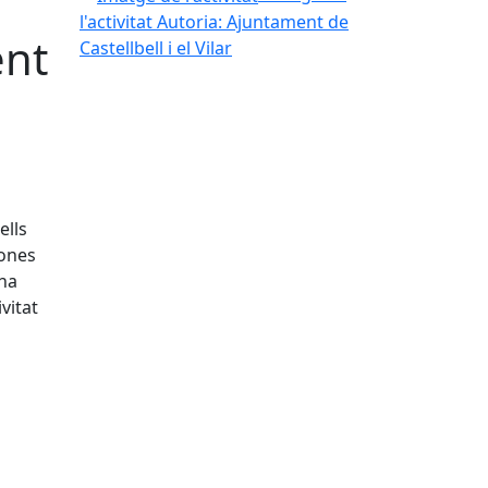
l'activitat
Autoria: Ajuntament de
ent
Castellbell i el Vilar
ells
sones
una
vitat