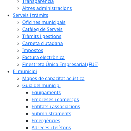
Transparència
Altres administracions
Serveis i tràmits
Oficines municipals
Catàleg de Serveis
Tràmits i gestions
Carpeta ciutadana
Impostos
Factura electrònica
Finestreta Única Empresarial (FUE)
El municipi
Mapes de capacitat acústica
Guia del municipi
Equipaments
Empreses i comerços
Entitats i associacions
Submnistraments
Emergències
Adreces i telèfons