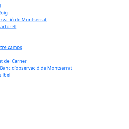
l
Roig
servació de Montserrat
artorell
Entre camps
ont del Carner
la – Banc d'observació de Montserrat
llbell