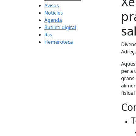
Xe
Avisos
pr
Notícies
Agenda
sa
Butlletí digital
Rss
Hemeroteca
Divend
Adreça
Aquest
per a 
grans 
alimen
física 
Con
T