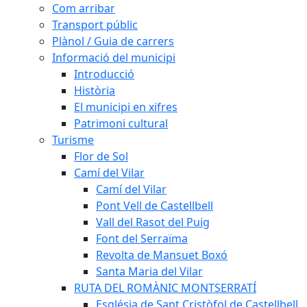
Com arribar
Transport públic
Plànol / Guia de carrers
Informació del municipi
Introducció
Història
El municipi en xifres
Patrimoni cultural
Turisme
Flor de Sol
Camí del Vilar
Camí del Vilar
Pont Vell de Castellbell
Vall del Rasot del Puig
Font del Serraïma
Revolta de Mansuet Boxó
Santa Maria del Vilar
RUTA DEL ROMÀNIC MONTSERRATÍ
Església de Sant Cristòfol de Castellbell