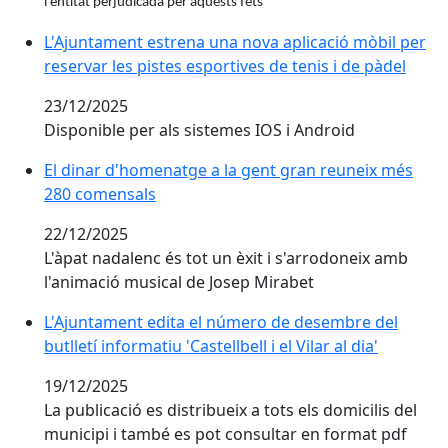
l'entitat perjudicada per aquests fets
L'Ajuntament estrena una nova aplicació mòbil per rese
L'Ajuntament estrena una nova aplicació mòbil per
reservar les pistes esportives de tenis i de pàdel
23/12/2025
Disponible per als sistemes IOS i Android
El dinar d'homenatge a la gent gran reuneix més 28
El dinar d'homenatge a la gent gran reuneix més
280 comensals
22/12/2025
L'àpat nadalenc és tot un èxit i s'arrodoneix amb
l'animació musical de Josep Mirabet
L'Ajuntament edita el número de desembre del butlletí in
L'Ajuntament edita el número de desembre del
butlletí informatiu 'Castellbell i el Vilar al dia'
19/12/2025
La publicació es distribueix a tots els domicilis del
municipi i també es pot consultar en format pdf