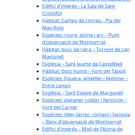
Edifici d'interès - La Sala de Sant
Cristòfol
Hàbitat: Camps de conreu - Pla del
Mas-Roig
Espècies: roure, alzina i arç – Punt
d'observació de Montserrat
Hàbitat: bosc de riera – Torrent de can
Martorell
Església – Sant Jaume de Castellbell
Hàbitat: bosc humit – Font del Tatxot
Espècies: figuera, ametller i lledoner –
Entre camps
Església – Sant Esteve de Marganell
Espècies: plataner, roldor i llentiscle –
Font del Carner
Espècies: til·ler, tàrrec, romaní i farigola
– Banc d'observació de Montserrat
Edifici d'interès – Molí de l'Alzina de