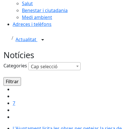
Salut
Benestar i ciutadania
Medi ambient
Adreces i telèfons
Actualitat
Notícies
Categories
Cap selecció
7
L'Ajuntament licita les obres per netejar la riera de 
L'Ajuntament licita les obres per netejar la riera de