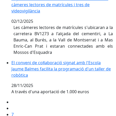
càmeres lectores de matrícules i tres de
videovigilància
02/12/2025
Les càmeres lectores de matrícules s'ubicaran a la
carretera BV1273 a l'alçada del cementiri, a La
Bauma, al Burés, a la Vall de Montserrat i a Mas
Enric-Can Prat i estaran connectades amb els
Mossos d'Esquadra
El conveni de col·laboració signat amb l'Escola Jaume 
El conveni de col·laboració signat amb l'Escola
Jaume Balmes facilita la programació d'un taller de
robòtica
28/11/2025
A través d'una aportació de 1.000 euros
7