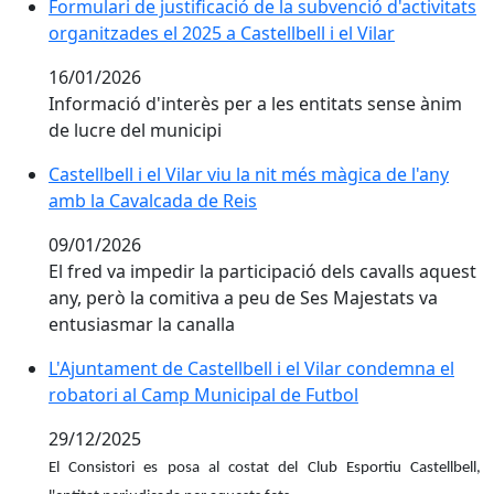
Formulari de justificació de la subvenció d'activitats
organitzades el 2025 a Castellbell i el Vilar
16/01/2026
Informació d'interès per a les entitats sense ànim
de lucre del municipi
Castellbell i el Vilar viu la nit més màgica de l'any am
Castellbell i el Vilar viu la nit més màgica de l'any
amb la Cavalcada de Reis
09/01/2026
El fred va impedir la participació dels cavalls aquest
any, però la comitiva a peu de Ses Majestats va
entusiasmar la canalla
L'Ajuntament de Castellbell i el Vilar condemna el ro
L'Ajuntament de Castellbell i el Vilar condemna el
robatori al Camp Municipal de Futbol
29/12/2025
El Consistori es posa al costat del Club Esportiu Castellbell,