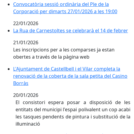
Convocatòria sessió ordinària del Ple de la
Corporació per dimarts 27/01/2026 a les 19:00
22/01/2026
La Rua de Carnestoltes se celebrarà el 14 de febrer
La Rua de Carnestoltes se celebrarà el 14 de febrer
21/01/2026
Les inscripcions per a les comparses ja estan
obertes a través de la pàgina web
L'Ajuntament de Castellbell i el Vilar completa la reno
L'Ajuntament de Castellbell i el Vilar completa la
renovació de la coberta de la sala petita del Casino
Borràs
20/01/2026
El consistori espera posar a disposició de les
entitats del municipi l'espai polivalent un cop acabi
les tasques pendents de pintura i substitució de la
il·luminació