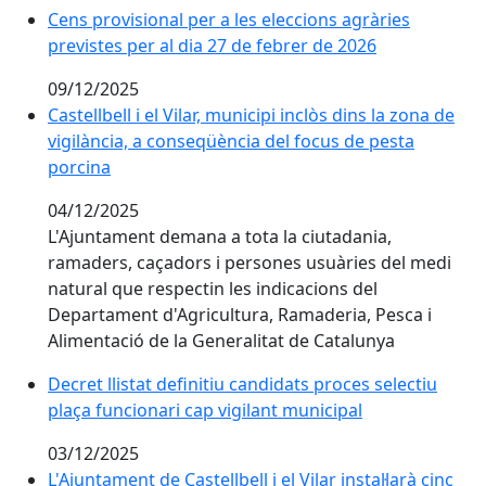
Cens provisional per a les eleccions agràries
previstes per al dia 27 de febrer de 2026
09/12/2025
Castellbell i el Vilar, municipi inclòs dins la zona de 
Castellbell i el Vilar, municipi inclòs dins la zona de
vigilància, a conseqüència del focus de pesta
porcina
04/12/2025
L'Ajuntament demana a tota la ciutadania,
ramaders, caçadors i persones usuàries del medi
natural que respectin les indicacions del
Departament d'Agricultura, Ramaderia, Pesca i
Alimentació de la Generalitat de Catalunya
Decret llistat definitiu candidats proces selectiu
plaça funcionari cap vigilant municipal
03/12/2025
L'Ajuntament de Castellbell i el Vilar instal·larà cinc c
L'Ajuntament de Castellbell i el Vilar instal·larà cinc