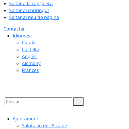
Saltar a la capçalera
Saltar al contingut
Saltar al peu de pàgina
Contactar
Idiomes
Català
Castellà
Anglès
Alemany
Francès
09.08.2026 | 15:29
Cercar:
Ajuntament
Salutació de l'Alcalde