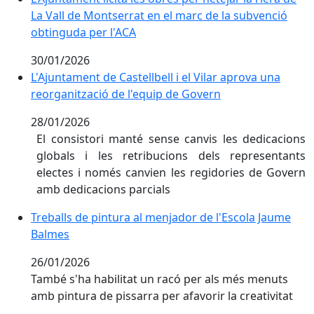
La Vall de Montserrat en el marc de la subvenció
obtinguda per l'ACA
30/01/2026
L'Ajuntament de Castellbell i el Vilar aprova una reor
L'Ajuntament de Castellbell i el Vilar aprova una
reorganització de l'equip de Govern
28/01/2026
El consistori manté sense canvis les dedicacions
globals i les retribucions dels representants
electes i només canvien les regidories de Govern
amb dedicacions parcials
Treballs de pintura al menjador de l'Escola Jaume Ba
Treballs de pintura al menjador de l'Escola Jaume
Balmes
26/01/2026
També s'ha habilitat un racó per als més menuts
amb pintura de pissarra per afavorir la creativitat