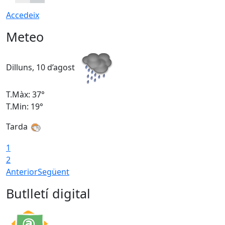
Accedeix
Meteo
Dilluns, 10 d’agost
D
T.Màx: 37°
T
T.Min: 19°
T
Tarda
T
1
2
Anterior
Següent
Butlletí digital