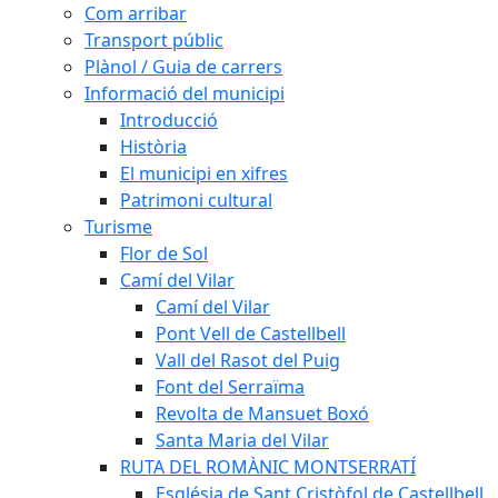
Com arribar
Transport públic
Plànol / Guia de carrers
Informació del municipi
Introducció
Història
El municipi en xifres
Patrimoni cultural
Turisme
Flor de Sol
Camí del Vilar
Camí del Vilar
Pont Vell de Castellbell
Vall del Rasot del Puig
Font del Serraïma
Revolta de Mansuet Boxó
Santa Maria del Vilar
RUTA DEL ROMÀNIC MONTSERRATÍ
Església de Sant Cristòfol de Castellbell