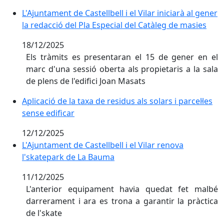
L'Ajuntament de Castellbell i el Vilar iniciarà al gener
L'Ajuntament de Castellbell i el Vilar iniciarà al gener
la redacció del Pla Especial del Catàleg de masies
18/12/2025
Els tràmits es presentaran el 15 de gener en el
marc d'una sessió oberta als propietaris a la sala
de plens de l'edifici Joan Masats
Aplicació de la taxa de residus als solars i parcel·les s
Aplicació de la taxa de residus als solars i parcel·les
sense edificar
12/12/2025
L'Ajuntament de Castellbell i el Vilar renova l'skatep
L'Ajuntament de Castellbell i el Vilar renova
l'skatepark de La Bauma
11/12/2025
L'anterior equipament havia quedat fet malbé
darrerament i ara es trona a garantir la pràctica
de l'skate