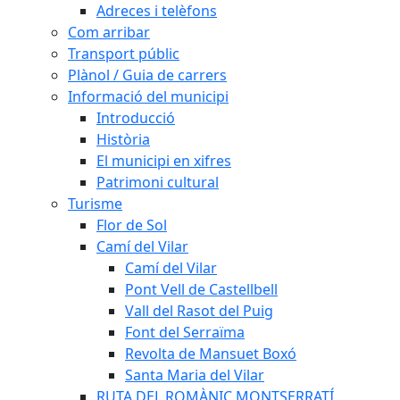
Adreces i telèfons
Com arribar
Transport públic
Plànol / Guia de carrers
Informació del municipi
Introducció
Història
El municipi en xifres
Patrimoni cultural
Turisme
Flor de Sol
Camí del Vilar
Camí del Vilar
Pont Vell de Castellbell
Vall del Rasot del Puig
Font del Serraïma
Revolta de Mansuet Boxó
Santa Maria del Vilar
RUTA DEL ROMÀNIC MONTSERRATÍ