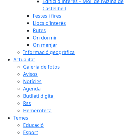
Edifici d'interès – Molí de l'Alzina de
Castellbell
Festes i fires
Llocs d'interès
Rutes
On dormir
On menjar
Informació geogràfica
Actualitat
Galeria de fotos
Avisos
Notícies
Agenda
Butlletí digital
Rss
Hemeroteca
Temes
Educació
Esport