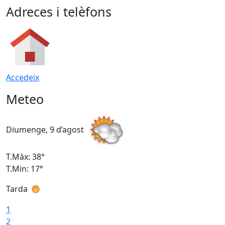
Adreces i telèfons
Accedeix
Meteo
Diumenge, 9 d’agost
D
T.Màx: 38°
T
T.Min: 17°
T
Tarda
T
1
2