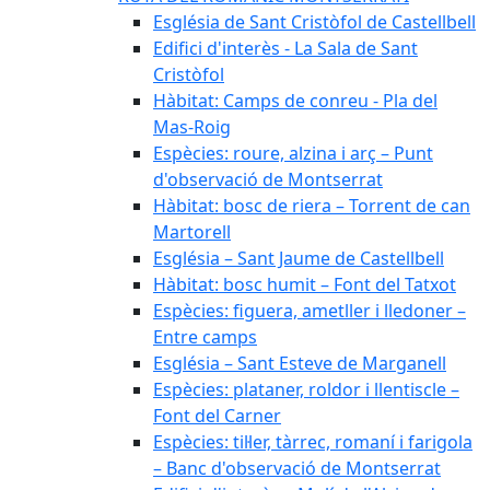
Església de Sant Cristòfol de Castellbell
Edifici d'interès - La Sala de Sant
Cristòfol
Hàbitat: Camps de conreu - Pla del
Mas-Roig
Espècies: roure, alzina i arç – Punt
d'observació de Montserrat
Hàbitat: bosc de riera – Torrent de can
Martorell
Església – Sant Jaume de Castellbell
Hàbitat: bosc humit – Font del Tatxot
Espècies: figuera, ametller i lledoner –
Entre camps
Església – Sant Esteve de Marganell
Espècies: plataner, roldor i llentiscle –
Font del Carner
Espècies: til·ler, tàrrec, romaní i farigola
– Banc d'observació de Montserrat