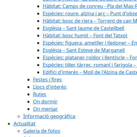
Hàbitat: Camps de conreu - Pla del Mas-
Espècies: roure, alzina i arç – Punt d'ob
Hàbitat: bosc de riera – Torrent de can M
Església – Sant Jaume de Castellbell
Hàbitat: bosc humit – Font del Tatxot
Espècies: figuera, ametller i lledoner – 
Església – Sant Esteve de Marganell
Espècies: plataner, roldor i llentiscle – F
Espècies: til·ler, tàrrec, romaní i farigo
Edifici d'interès – Molí de l'Alzina de Caste
Festes i fires
Llocs d'interès
Rutes
On dormir
On menjar
Informació geogràfica
Actualitat
Galeria de fotos