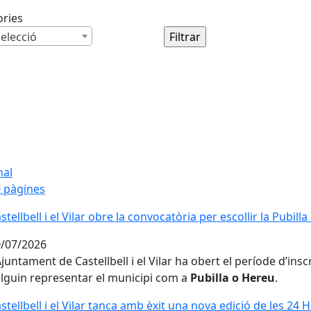
ories
elecció
nal
 pàgines
stellbell i el Vilar obre la convocatòria per escollir la Pubilla
stellbell i el Vilar obre la convocatòria per escollir la Pubilla
/07/2026
Ajuntament de Castellbell i el Vilar ha obert el període d’in
lguin representar el municipi com a
Pubilla o Hereu
.
stellbell i el Vilar tanca amb èxit una nova edició de les 24 
stellbell i el Vilar tanca amb èxit una nova edició de les 24 