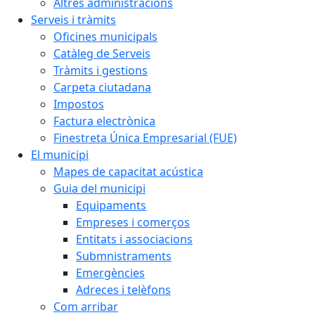
Altres administracions
Serveis i tràmits
Oficines municipals
Catàleg de Serveis
Tràmits i gestions
Carpeta ciutadana
Impostos
Factura electrònica
Finestreta Única Empresarial (FUE)
El municipi
Mapes de capacitat acústica
Guia del municipi
Equipaments
Empreses i comerços
Entitats i associacions
Submnistraments
Emergències
Adreces i telèfons
Com arribar