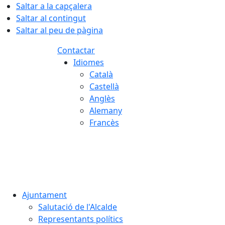
Saltar a la capçalera
Saltar al contingut
Saltar al peu de pàgina
Contactar
Idiomes
Català
Castellà
Anglès
Alemany
Francès
07.08.2026 | 16:08
Ajuntament
Salutació de l'Alcalde
Representants polítics