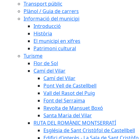
Transport públic
Plànol / Guia de carrers
Informació del municipi
Introducció
Història
El municipi en xifres
Patrimoni cultural
Turisme
Flor de Sol
Camí del Vilar
Camí del Vilar
Pont Vell de Castellbell
Vall del Rasot del Puig
Font del Serraïma
Revolta de Mansuet Boxó
Santa Maria del Vilar
RUTA DEL ROMÀNIC MONTSERRATÍ
Església de Sant Cristòfol de Castellbell
Edifici d'interès - La Sala de Sant Cristòfo