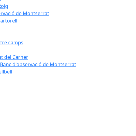
Roig
servació de Montserrat
artorell
Entre camps
ont del Carner
la – Banc d'observació de Montserrat
llbell