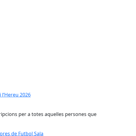
 i l’Hereu 2026
 i l’Hereu 2026
scripcions per a totes aquelles persones que
Hores de Futbol Sala
Hores de Futbol Sala