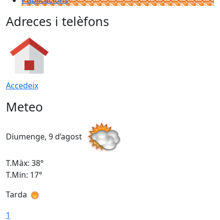
Publicacions
Adreces i telèfons
Accedeix
Meteo
Diumenge, 9 d’agost
D
T.Màx: 38°
T
T.Min: 17°
T
Tarda
T
1