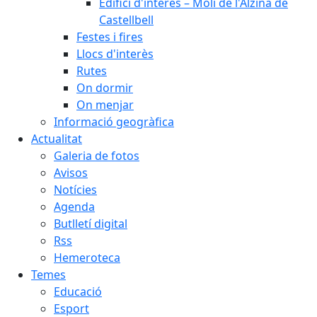
Edifici d'interès – Molí de l'Alzina de
Castellbell
Festes i fires
Llocs d'interès
Rutes
On dormir
On menjar
Informació geogràfica
Actualitat
Galeria de fotos
Avisos
Notícies
Agenda
Butlletí digital
Rss
Hemeroteca
Temes
Educació
Esport