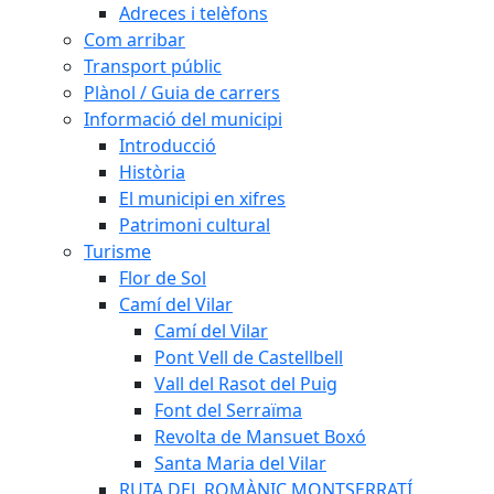
Adreces i telèfons
Com arribar
Transport públic
Plànol / Guia de carrers
Informació del municipi
Introducció
Història
El municipi en xifres
Patrimoni cultural
Turisme
Flor de Sol
Camí del Vilar
Camí del Vilar
Pont Vell de Castellbell
Vall del Rasot del Puig
Font del Serraïma
Revolta de Mansuet Boxó
Santa Maria del Vilar
RUTA DEL ROMÀNIC MONTSERRATÍ