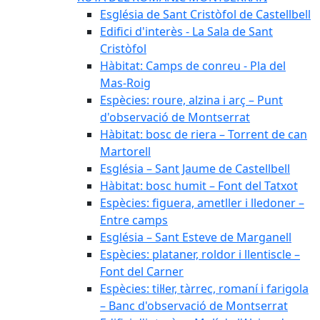
Església de Sant Cristòfol de Castellbell
Edifici d'interès - La Sala de Sant
Cristòfol
Hàbitat: Camps de conreu - Pla del
Mas-Roig
Espècies: roure, alzina i arç – Punt
d'observació de Montserrat
Hàbitat: bosc de riera – Torrent de can
Martorell
Església – Sant Jaume de Castellbell
Hàbitat: bosc humit – Font del Tatxot
Espècies: figuera, ametller i lledoner –
Entre camps
Església – Sant Esteve de Marganell
Espècies: plataner, roldor i llentiscle –
Font del Carner
Espècies: til·ler, tàrrec, romaní i farigola
– Banc d'observació de Montserrat