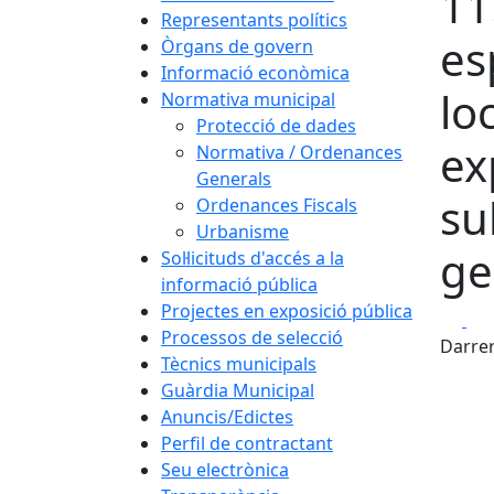
11
Representants polítics
es
Òrgans de govern
Informació econòmica
lo
Normativa municipal
Protecció de dades
ex
Normativa / Ordenances
Generals
su
Ordenances Fiscals
Urbanisme
ge
Sol·licituds d'accés a la
informació pública
Projectes en exposició pública
Fa
Processos de selecció
Darrer
Tècnics municipals
Guàrdia Municipal
Anuncis/Edictes
Perfil de contractant
Seu electrònica