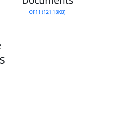
Documents
OF11
(121.18KB)
e
s