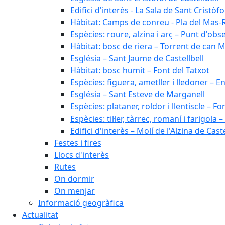
Edifici d'interès - La Sala de Sant Cristòfo
Hàbitat: Camps de conreu - Pla del Mas-
Espècies: roure, alzina i arç – Punt d'ob
Hàbitat: bosc de riera – Torrent de can M
Església – Sant Jaume de Castellbell
Hàbitat: bosc humit – Font del Tatxot
Espècies: figuera, ametller i lledoner – 
Església – Sant Esteve de Marganell
Espècies: plataner, roldor i llentiscle – F
Espècies: til·ler, tàrrec, romaní i farigo
Edifici d'interès – Molí de l'Alzina de Caste
Festes i fires
Llocs d'interès
Rutes
On dormir
On menjar
Informació geogràfica
Actualitat