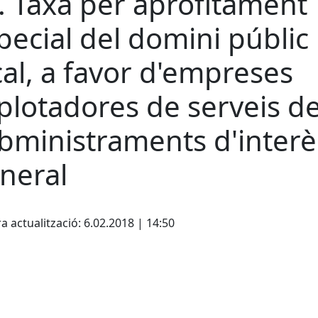
. Taxa per aprofitament
pecial del domini públic
cal, a favor d'empreses
plotadores de serveis d
bministraments d'interè
neral
cebook
X
a actualització: 6.02.2018 | 14:50