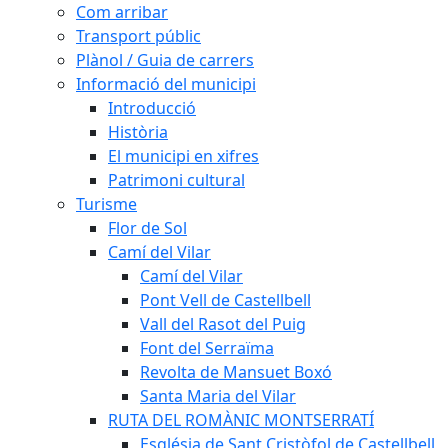
Com arribar
Transport públic
Plànol / Guia de carrers
Informació del municipi
Introducció
Història
El municipi en xifres
Patrimoni cultural
Turisme
Flor de Sol
Camí del Vilar
Camí del Vilar
Pont Vell de Castellbell
Vall del Rasot del Puig
Font del Serraïma
Revolta de Mansuet Boxó
Santa Maria del Vilar
RUTA DEL ROMÀNIC MONTSERRATÍ
Església de Sant Cristòfol de Castellbell