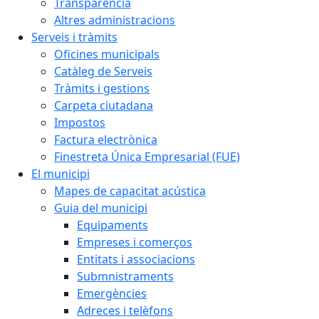
Transparència
Altres administracions
Serveis i tràmits
Oficines municipals
Catàleg de Serveis
Tràmits i gestions
Carpeta ciutadana
Impostos
Factura electrònica
Finestreta Única Empresarial (FUE)
El municipi
Mapes de capacitat acústica
Guia del municipi
Equipaments
Empreses i comerços
Entitats i associacions
Submnistraments
Emergències
Adreces i telèfons