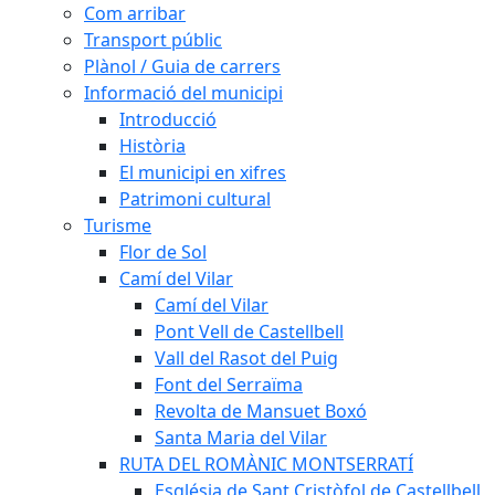
Com arribar
Transport públic
Plànol / Guia de carrers
Informació del municipi
Introducció
Història
El municipi en xifres
Patrimoni cultural
Turisme
Flor de Sol
Camí del Vilar
Camí del Vilar
Pont Vell de Castellbell
Vall del Rasot del Puig
Font del Serraïma
Revolta de Mansuet Boxó
Santa Maria del Vilar
RUTA DEL ROMÀNIC MONTSERRATÍ
Església de Sant Cristòfol de Castellbell