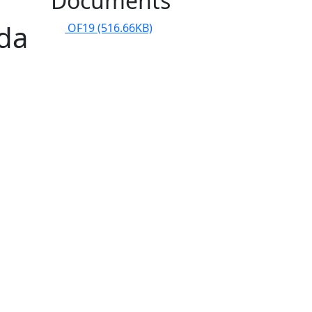
Documents
nda
OF19
(516.66KB)