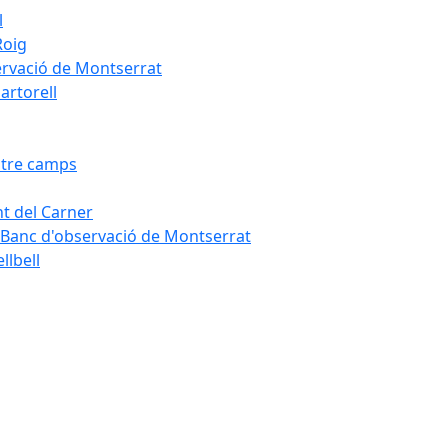
l
Roig
servació de Montserrat
artorell
Entre camps
ont del Carner
la – Banc d'observació de Montserrat
llbell