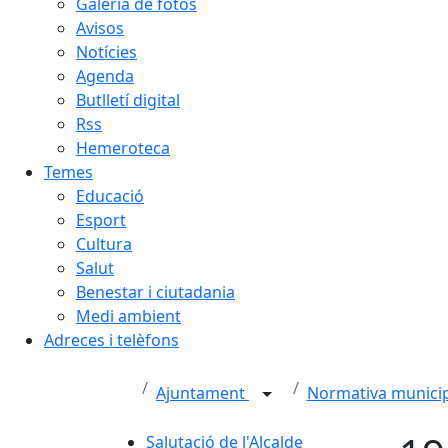
Galeria de fotos
Avisos
Notícies
Agenda
Butlletí digital
Rss
Hemeroteca
Temes
Educació
Esport
Cultura
Salut
Benestar i ciutadania
Medi ambient
Adreces i telèfons
Ajuntament
Normativa munici
Salutació de l'Alcalde