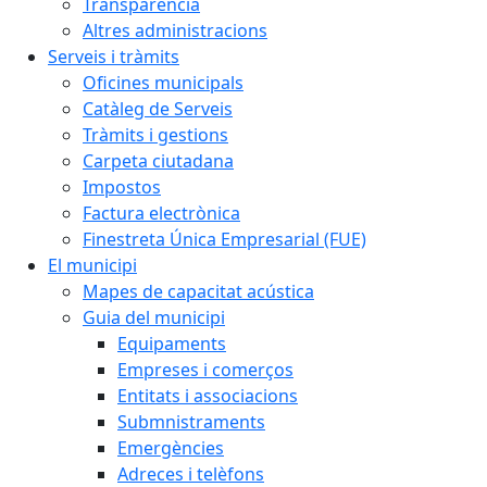
Transparència
Altres administracions
Serveis i tràmits
Oficines municipals
Catàleg de Serveis
Tràmits i gestions
Carpeta ciutadana
Impostos
Factura electrònica
Finestreta Única Empresarial (FUE)
El municipi
Mapes de capacitat acústica
Guia del municipi
Equipaments
Empreses i comerços
Entitats i associacions
Submnistraments
Emergències
Adreces i telèfons