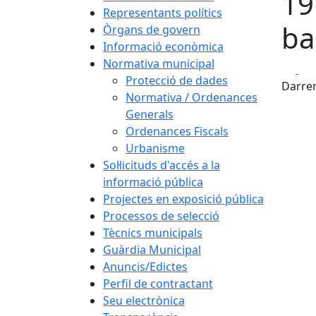
19
Representants polítics
ba
Òrgans de govern
Informació econòmica
Normativa municipal
Fa
Protecció de dades
Darrer
Normativa / Ordenances
Generals
Ordenances Fiscals
Urbanisme
Sol·licituds d'accés a la
informació pública
Projectes en exposició pública
Processos de selecció
Tècnics municipals
Guàrdia Municipal
Anuncis/Edictes
Perfil de contractant
Seu electrònica