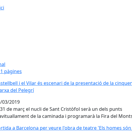
ici
nal
1 pàgines
stellbell i el Vilar és escenari de la presentació de la cinqu
stellbell i el Vilar és escenari de la presentació de la cinque
rxa del Pelegrí
/03/2019
 31 de març el nucli de Sant Cristòfol serà un dels punts
avituallament de la caminada i programarà la Fira del Monts
rtida a Barcelona per veure l'obra de teatre 'Els homes són
rtida a Barcelona per veure l'obra de teatre 'Els homes són