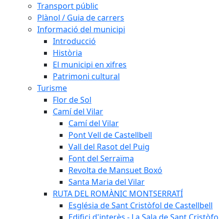
Transport públic
Plànol / Guia de carrers
Informació del municipi
Introducció
Història
El municipi en xifres
Patrimoni cultural
Turisme
Flor de Sol
Camí del Vilar
Camí del Vilar
Pont Vell de Castellbell
Vall del Rasot del Puig
Font del Serraïma
Revolta de Mansuet Boxó
Santa Maria del Vilar
RUTA DEL ROMÀNIC MONTSERRATÍ
Església de Sant Cristòfol de Castellbell
Edifici d'interès - La Sala de Sant Cristòfo