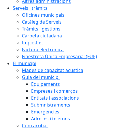
Altres administracions
Serveis i tràmits
Oficines municipals
Catàleg de Serveis
Tràmits i gestions
Carpeta ciutadana
Impostos
Factura electrònica
Finestreta Única Empresarial (FUE)
El municipi
Mapes de capacitat acústica
Guia del municipi
Equipaments
Empreses i comerços
Entitats i associacions
Submnistraments
Emergències
Adreces i telèfons
Com arribar