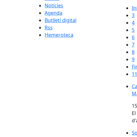
Notícies
In
Agenda
3
Butlletí digital
4
Rss
5
Hemeroteca
6
7
8
9
Fi
11
Ca
Ca
Ma
15
El
d'
So
So