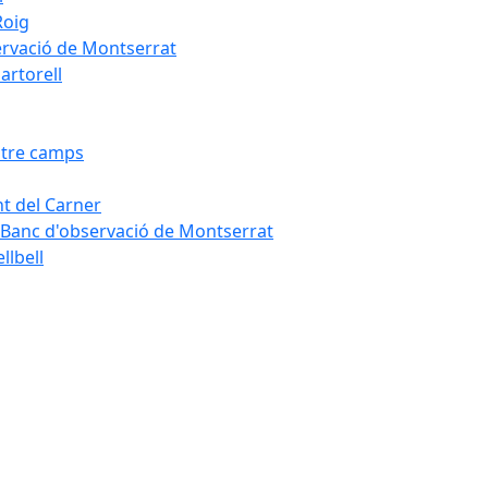
Roig
servació de Montserrat
artorell
Entre camps
ont del Carner
la – Banc d'observació de Montserrat
llbell