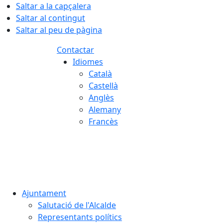
Saltar a la capçalera
Saltar al contingut
Saltar al peu de pàgina
Contactar
Idiomes
Català
Castellà
Anglès
Alemany
Francès
08.08.2026 | 11:33
Ajuntament
Salutació de l'Alcalde
Representants polítics