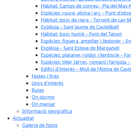
Hàbitat: Camps de conreu - Pla del Mas-
Espècies: roure, alzina i arç – Punt d'ob
Hàbitat: bosc de riera – Torrent de can M
Església – Sant Jaume de Castellbell
Hàbitat: bosc humit – Font del Tatxot
Espècies: figuera, ametller i lledoner – 
Església – Sant Esteve de Marganell
Espècies: plataner, roldor i llentiscle – F
Espècies: til·ler, tàrrec, romaní i farigo
Edifici d'interès – Molí de l'Alzina de Caste
Festes i fires
Llocs d'interès
Rutes
On dormir
On menjar
Informació geogràfica
Actualitat
Galeria de fotos