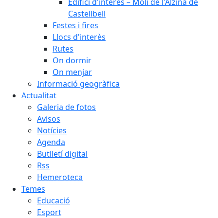
Edifici d'interès – Molí de l'Alzina de
Castellbell
Festes i fires
Llocs d'interès
Rutes
On dormir
On menjar
Informació geogràfica
Actualitat
Galeria de fotos
Avisos
Notícies
Agenda
Butlletí digital
Rss
Hemeroteca
Temes
Educació
Esport