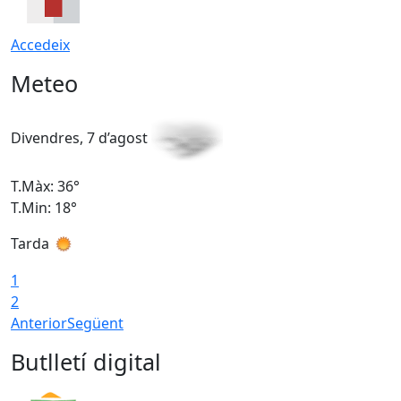
Accedeix
Meteo
Divendres, 7 d’agost
D
T.Màx: 36°
T
T.Min: 18°
T
Tarda
T
1
2
Anterior
Següent
Butlletí digital