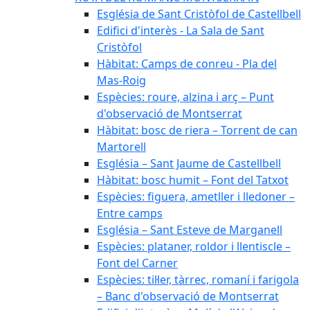
Església de Sant Cristòfol de Castellbell
Edifici d'interès - La Sala de Sant
Cristòfol
Hàbitat: Camps de conreu - Pla del
Mas-Roig
Espècies: roure, alzina i arç – Punt
d'observació de Montserrat
Hàbitat: bosc de riera – Torrent de can
Martorell
Església – Sant Jaume de Castellbell
Hàbitat: bosc humit – Font del Tatxot
Espècies: figuera, ametller i lledoner –
Entre camps
Església – Sant Esteve de Marganell
Espècies: plataner, roldor i llentiscle –
Font del Carner
Espècies: til·ler, tàrrec, romaní i farigola
– Banc d'observació de Montserrat