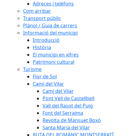
Adreces i telèfons
Com arribar
Transport públic
Plànol / Guia de carrers
Informació del municipi
Introducció
Història
El municipi en xifres
Patrimoni cultural
Turisme
Flor de Sol
Camí del Vilar
Camí del Vilar
Pont Vell de Castellbell
Vall del Rasot del Puig
Font del Serraïma
Revolta de Mansuet Boxó
Santa Maria del Vilar
RUTA DEL ROMÀNIC MONTSERRATÍ