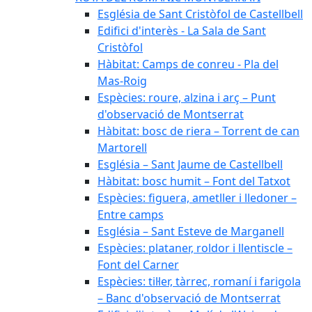
Església de Sant Cristòfol de Castellbell
Edifici d'interès - La Sala de Sant
Cristòfol
Hàbitat: Camps de conreu - Pla del
Mas-Roig
Espècies: roure, alzina i arç – Punt
d'observació de Montserrat
Hàbitat: bosc de riera – Torrent de can
Martorell
Església – Sant Jaume de Castellbell
Hàbitat: bosc humit – Font del Tatxot
Espècies: figuera, ametller i lledoner –
Entre camps
Església – Sant Esteve de Marganell
Espècies: plataner, roldor i llentiscle –
Font del Carner
Espècies: til·ler, tàrrec, romaní i farigola
– Banc d'observació de Montserrat