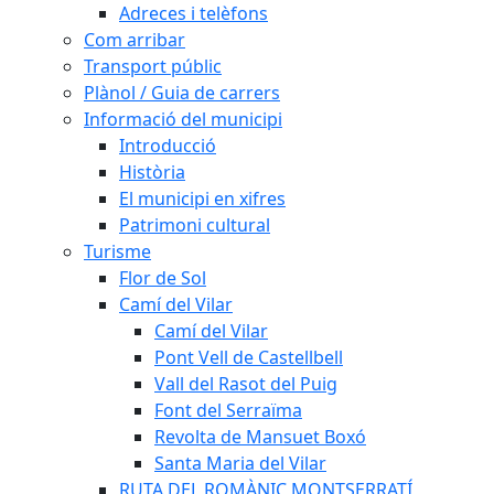
Adreces i telèfons
Com arribar
Transport públic
Plànol / Guia de carrers
Informació del municipi
Introducció
Història
El municipi en xifres
Patrimoni cultural
Turisme
Flor de Sol
Camí del Vilar
Camí del Vilar
Pont Vell de Castellbell
Vall del Rasot del Puig
Font del Serraïma
Revolta de Mansuet Boxó
Santa Maria del Vilar
RUTA DEL ROMÀNIC MONTSERRATÍ