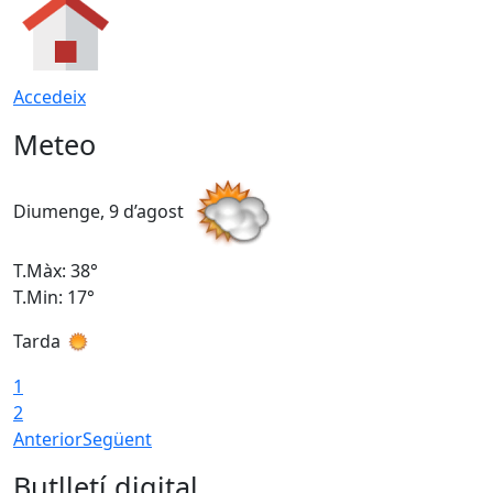
Accedeix
Meteo
Diumenge, 9 d’agost
D
T.Màx: 38°
T
T.Min: 17°
T
Tarda
T
1
2
Anterior
Següent
Butlletí digital