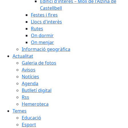
Edifici d'interès – Molí de l'Alzina de
Castellbell
Festes i fires
Llocs d'interès
Rutes
On dormir
On menjar
Informació geogràfica
Actualitat
Galeria de fotos
Avisos
Notícies
Agenda
Butlletí digital
Rss
Hemeroteca
Temes
Educació
Esport