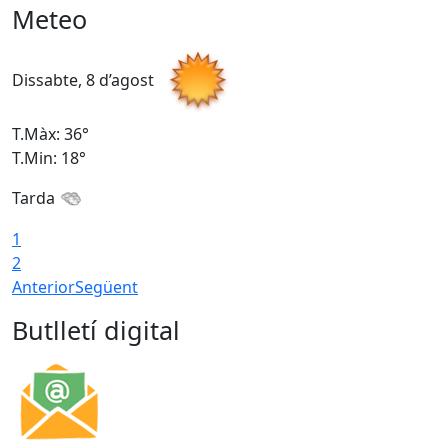
Meteo
Dissabte, 8 d’agost
D
T.Màx: 36°
T
T.Min: 18°
T
Tarda
1
2
Anterior
Següent
Butlletí digital