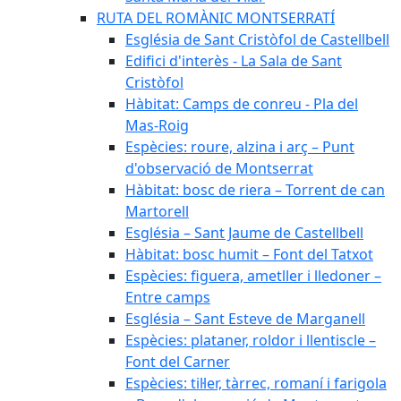
RUTA DEL ROMÀNIC MONTSERRATÍ
Església de Sant Cristòfol de Castellbell
Edifici d'interès - La Sala de Sant
Cristòfol
Hàbitat: Camps de conreu - Pla del
Mas-Roig
Espècies: roure, alzina i arç – Punt
d'observació de Montserrat
Hàbitat: bosc de riera – Torrent de can
Martorell
Església – Sant Jaume de Castellbell
Hàbitat: bosc humit – Font del Tatxot
Espècies: figuera, ametller i lledoner –
Entre camps
Església – Sant Esteve de Marganell
Espècies: plataner, roldor i llentiscle –
Font del Carner
Espècies: til·ler, tàrrec, romaní i farigola