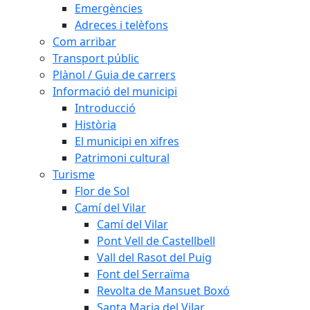
Emergències
Adreces i telèfons
Com arribar
Transport públic
Plànol / Guia de carrers
Informació del municipi
Introducció
Història
El municipi en xifres
Patrimoni cultural
Turisme
Flor de Sol
Camí del Vilar
Camí del Vilar
Pont Vell de Castellbell
Vall del Rasot del Puig
Font del Serraïma
Revolta de Mansuet Boxó
Santa Maria del Vilar