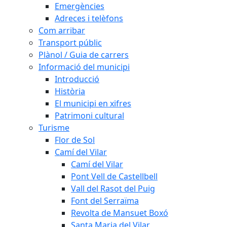
Emergències
Adreces i telèfons
Com arribar
Transport públic
Plànol / Guia de carrers
Informació del municipi
Introducció
Història
El municipi en xifres
Patrimoni cultural
Turisme
Flor de Sol
Camí del Vilar
Camí del Vilar
Pont Vell de Castellbell
Vall del Rasot del Puig
Font del Serraïma
Revolta de Mansuet Boxó
Santa Maria del Vilar