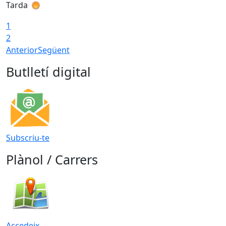
Tarda
T
1
2
Anterior
Següent
Butlletí digital
Subscriu-te
Plànol / Carrers
Accedeix