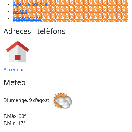
Agenda política
Avisos
Publicacions
Adreces i telèfons
Accedeix
Meteo
Diumenge, 9 d’agost
D
T.Màx: 38°
T
T.Min: 17°
T