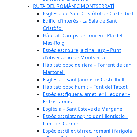
RUTA DEL ROMÀNIC MONTSERRATÍ
Església de Sant Cristòfol de Castellbell
Edifici d'interès - La Sala de Sant
Cristòfol
Hàbitat: Camps de conreu - Pla del
Mas-Roig
Espècies: roure, alzina i arç – Punt
d'observació de Montserrat
Hàbitat: bosc de riera – Torrent de can
Martorell
Església – Sant Jaume de Castellbell
Hàbitat: bosc humit – Font del Tatxot
Espècies: figuera, ametller i lledoner –
Entre camps
Església – Sant Esteve de Marganell
Espècies: plataner, roldor i llentiscle –
Font del Carner
Espècies: til·ler, tàrrec, romaní i farigola