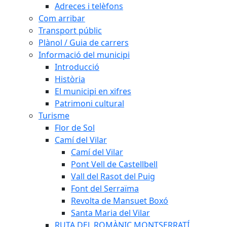
Adreces i telèfons
Com arribar
Transport públic
Plànol / Guia de carrers
Informació del municipi
Introducció
Història
El municipi en xifres
Patrimoni cultural
Turisme
Flor de Sol
Camí del Vilar
Camí del Vilar
Pont Vell de Castellbell
Vall del Rasot del Puig
Font del Serraïma
Revolta de Mansuet Boxó
Santa Maria del Vilar
RUTA DEL ROMÀNIC MONTSERRATÍ