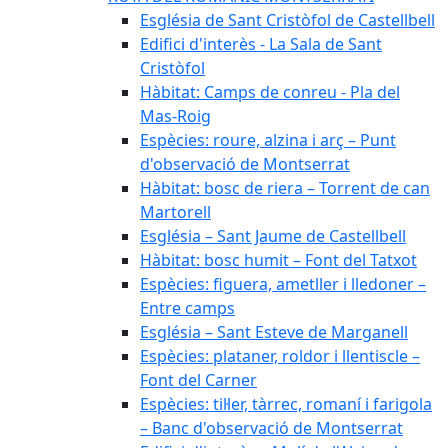
Església de Sant Cristòfol de Castellbell
Edifici d'interès - La Sala de Sant
Cristòfol
Hàbitat: Camps de conreu - Pla del
Mas-Roig
Espècies: roure, alzina i arç – Punt
d'observació de Montserrat
Hàbitat: bosc de riera – Torrent de can
Martorell
Església – Sant Jaume de Castellbell
Hàbitat: bosc humit – Font del Tatxot
Espècies: figuera, ametller i lledoner –
Entre camps
Església – Sant Esteve de Marganell
Espècies: plataner, roldor i llentiscle –
Font del Carner
Espècies: til·ler, tàrrec, romaní i farigola
– Banc d'observació de Montserrat