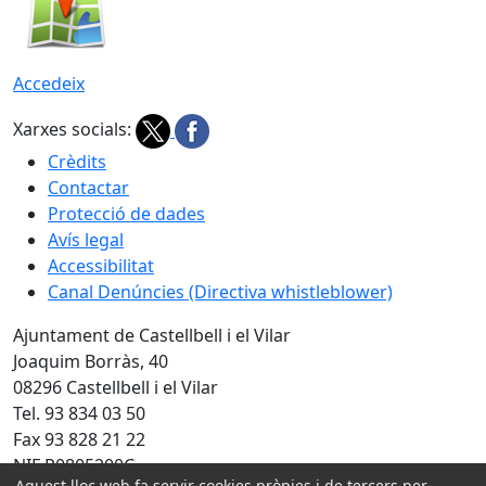
Accedeix
Xarxes socials:
Crèdits
Contactar
Protecció de dades
Avís legal
Accessibilitat
Canal Denúncies (Directiva whistleblower)
Ajuntament de Castellbell i el Vilar
Joaquim Borràs, 40
08296 Castellbell i el Vilar
Tel. 93 834 03 50
Fax 93 828 21 22
NIF P0805200C
Aquest lloc web fa servir cookies pròpies i de tercers per