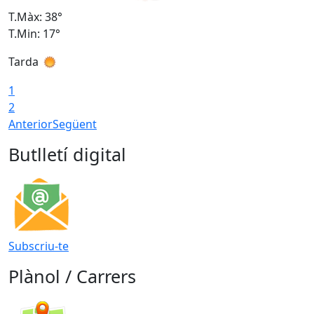
T.Màx: 38°
T
T.Min: 17°
T
Tarda
T
1
2
Anterior
Següent
Butlletí digital
Subscriu-te
Plànol / Carrers