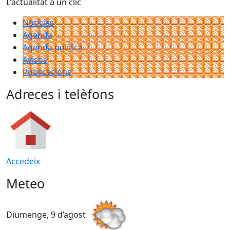
L'actualitat a un clic
Notícies
Agenda
Agenda política
Avisos
Publicacions
Adreces i telèfons
Accedeix
Meteo
Diumenge, 9 d’agost
D