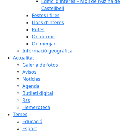
Edifici d'interès – Molí de l'Alzina de
Castellbell
Festes i fires
Llocs d'interès
Rutes
On dormir
On menjar
Informació geogràfica
Actualitat
Galeria de fotos
Avisos
Notícies
Agenda
Butlletí digital
Rss
Hemeroteca
Temes
Educació
Esport