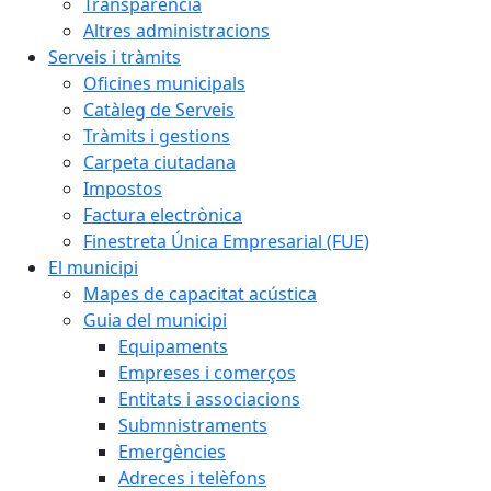
Transparència
Altres administracions
Serveis i tràmits
Oficines municipals
Catàleg de Serveis
Tràmits i gestions
Carpeta ciutadana
Impostos
Factura electrònica
Finestreta Única Empresarial (FUE)
El municipi
Mapes de capacitat acústica
Guia del municipi
Equipaments
Empreses i comerços
Entitats i associacions
Submnistraments
Emergències
Adreces i telèfons