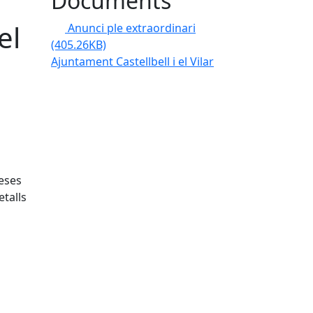
Documents
el
Anunci ple extraordinari
(405.26KB)
Ajuntament Castellbell i el Vilar
eses
etalls