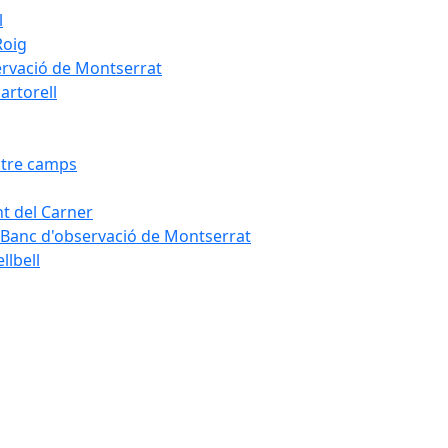
l
Roig
servació de Montserrat
artorell
Entre camps
ont del Carner
la – Banc d'observació de Montserrat
llbell