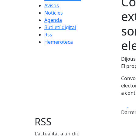
Co
Avisos
ex
Notícies
Agenda
so
Butlletí digital
Rss
el
Hemeroteca
Dijous
El prop
Convoc
electo
a cont
Fa
Darrer
RSS
L'actualitat a un clic