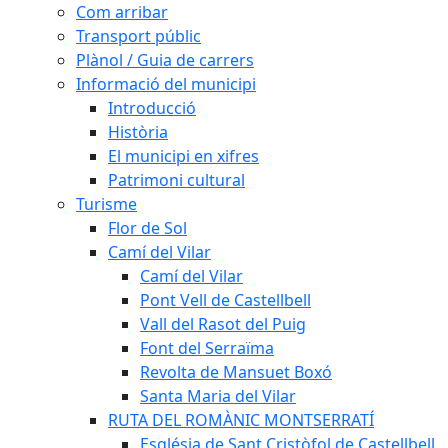
Com arribar
Transport públic
Plànol / Guia de carrers
Informació del municipi
Introducció
Història
El municipi en xifres
Patrimoni cultural
Turisme
Flor de Sol
Camí del Vilar
Camí del Vilar
Pont Vell de Castellbell
Vall del Rasot del Puig
Font del Serraïma
Revolta de Mansuet Boxó
Santa Maria del Vilar
RUTA DEL ROMÀNIC MONTSERRATÍ
Església de Sant Cristòfol de Castellbell