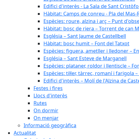
Edifici d'interès - La Sala de Sant Cristòfo
Hàbitat: Camps de conreu - Pla del Mas-
Espècies: roure, alzina i arç – Punt d'ob
Hàbitat: bosc de riera – Torrent de can M
Església – Sant Jaume de Castellbell
Hàbitat: bosc humit – Font del Tatxot
Espècies: figuera, ametller i lledoner – 
Església – Sant Esteve de Marganell
Espècies: plataner, roldor i llentiscle – F
Espècies: til·ler, tàrrec, romaní i farigo
Edifici d'interès – Molí de l'Alzina de Caste
Festes i fires
Llocs d'interès
Rutes
On dormir
On menjar
Informació geogràfica
Actualitat