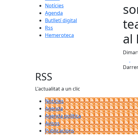
so
Notícies
Agenda
te
Butlletí digital
Rss
al
Hemeroteca
Dimart
Fa
Darrer
RSS
L'actualitat a un clic
Notícies
Agenda
Agenda política
Avisos
Publicacions