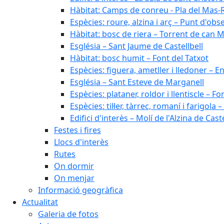
Hàbitat: Camps de conreu - Pla del Mas-
Espècies: roure, alzina i arç – Punt d'ob
Hàbitat: bosc de riera – Torrent de can M
Església – Sant Jaume de Castellbell
Hàbitat: bosc humit – Font del Tatxot
Espècies: figuera, ametller i lledoner – 
Església – Sant Esteve de Marganell
Espècies: plataner, roldor i llentiscle – F
Espècies: til·ler, tàrrec, romaní i farigo
Edifici d'interès – Molí de l'Alzina de Caste
Festes i fires
Llocs d'interès
Rutes
On dormir
On menjar
Informació geogràfica
Actualitat
Galeria de fotos