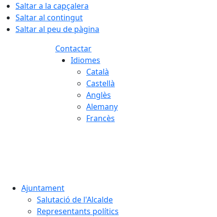
Saltar a la capçalera
Saltar al contingut
Saltar al peu de pàgina
Contactar
Idiomes
Català
Castellà
Anglès
Alemany
Francès
07.08.2026 | 10:28
Ajuntament
Salutació de l'Alcalde
Representants polítics