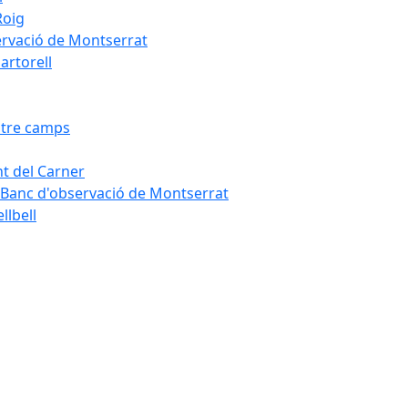
Roig
servació de Montserrat
artorell
Entre camps
ont del Carner
la – Banc d'observació de Montserrat
llbell