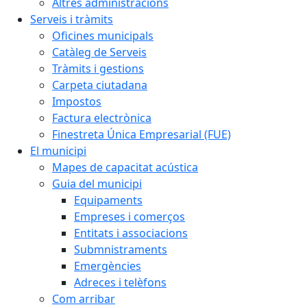
Altres administracions
Serveis i tràmits
Oficines municipals
Catàleg de Serveis
Tràmits i gestions
Carpeta ciutadana
Impostos
Factura electrònica
Finestreta Única Empresarial (FUE)
El municipi
Mapes de capacitat acústica
Guia del municipi
Equipaments
Empreses i comerços
Entitats i associacions
Submnistraments
Emergències
Adreces i telèfons
Com arribar