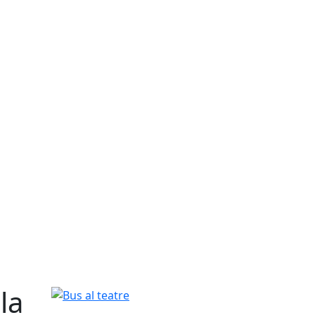
la
Bus al teatre