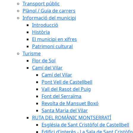
Transport públic
Plànol / Guia de carrers
Informació del municipi
Introducció
Història
El municipi en xifres
Patrimoni cultural
Turisme
Flor de Sol
Camí del Vilar
Camí del Vilar
Pont Vell de Castellbell
Vall del Rasot del Puig
Font del Serraïma
Revolta de Mansuet Boxó
Santa Maria del Vilar
RUTA DEL ROMÀNIC MONTSERRATÍ
Església de Sant Cristòfol de Castellbell
Edifici d'interès - La Sala de Sant Cristòfo