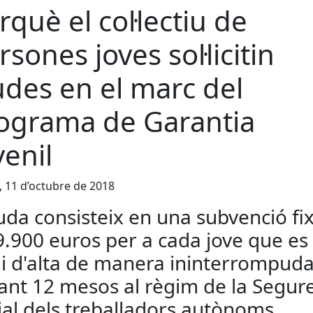
rquè el col·lectiu de
rsones joves sol·licitin
udes en el marc del
ograma de Garantia
venil
, 11 d’octubre de 2018
juda consisteix en una subvenció fi
9.900 euros per a cada jove que es
i d'alta de manera ininterrompud
ant 12 mesos al règim de la Segur
ial dels treballadors autònoms