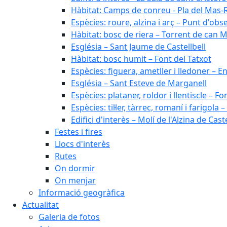
Hàbitat: Camps de conreu - Pla del Mas-
Espècies: roure, alzina i arç – Punt d'ob
Hàbitat: bosc de riera – Torrent de can M
Església – Sant Jaume de Castellbell
Hàbitat: bosc humit – Font del Tatxot
Espècies: figuera, ametller i lledoner – 
Església – Sant Esteve de Marganell
Espècies: plataner, roldor i llentiscle – F
Espècies: til·ler, tàrrec, romaní i farigo
Edifici d'interès – Molí de l'Alzina de Caste
Festes i fires
Llocs d'interès
Rutes
On dormir
On menjar
Informació geogràfica
Actualitat
Galeria de fotos