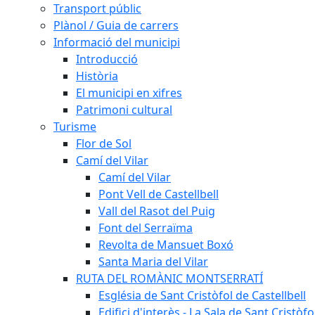
Transport públic
Plànol / Guia de carrers
Informació del municipi
Introducció
Història
El municipi en xifres
Patrimoni cultural
Turisme
Flor de Sol
Camí del Vilar
Camí del Vilar
Pont Vell de Castellbell
Vall del Rasot del Puig
Font del Serraïma
Revolta de Mansuet Boxó
Santa Maria del Vilar
RUTA DEL ROMÀNIC MONTSERRATÍ
Església de Sant Cristòfol de Castellbell
Edifici d'interès - La Sala de Sant Cristòfo