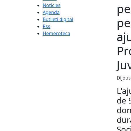
pe
Notícies
Agenda
pe
Butlletí digital
Rss
aj
Hemeroteca
Pr
Ju
Dijous
L'a
de 
don
dur
Soc