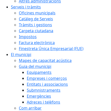
Altres administracions
Serveis i tràmits
Oficines municipals
Catàleg de Serveis
Tràmits i gestions
Carpeta ciutadana
Impostos
Factura electrònica
Finestreta Única Empresarial (FUE)
El municipi
Mapes de capacitat acústica
Guia del municipi
Equipaments
Empreses i comerços
Entitats i associacions
Submnistraments
Emergències
Adreces i telèfons
Com arribar