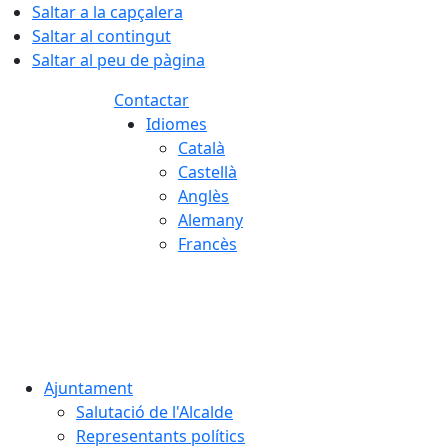
Saltar a la capçalera
Saltar al contingut
Saltar al peu de pàgina
Contactar
Idiomes
Català
Castellà
Anglès
Alemany
Francès
06.08.2026 | 11:06
Ajuntament
Salutació de l'Alcalde
Representants polítics