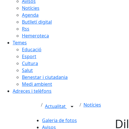
Avisos
Notícies
Agenda
Butlletí digital
Rss
Hemeroteca
Temes
Educació
Esport
Cultura
Salut
Benestar i ciutadania
Medi ambient
Adreces i telèfons
Notícies
Actualitat
Di
Galeria de fotos
Avisos