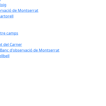
Roig
servació de Montserrat
artorell
Entre camps
ont del Carner
la – Banc d'observació de Montserrat
llbell