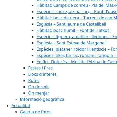
Hàbitat: Camps de conreu - Pla del Mas-
Espècies: roure, alzina i arç – Punt d'ob
Hàbitat: bosc de riera – Torrent de can M
Església – Sant Jaume de Castellbell
Hàbitat: bosc humit – Font del Tatxot
Espècies: figuera, ametller i lledoner – 
Església – Sant Esteve de Marganell
Espècies: plataner, roldor i llentiscle – F
Espècies: til·ler, tàrrec, romaní i farigo
Edifici d'interès – Molí de l'Alzina de Caste
Festes i fires
Llocs d'interès
Rutes
On dormir
On menjar
Informació geogràfica
Actualitat
Galeria de fotos