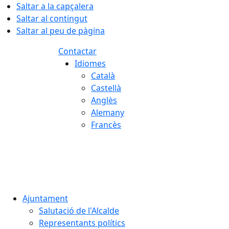
Saltar a la capçalera
Saltar al contingut
Saltar al peu de pàgina
Contactar
Idiomes
Català
Castellà
Anglès
Alemany
Francès
06.08.2026 | 11:07
Ajuntament
Salutació de l'Alcalde
Representants polítics