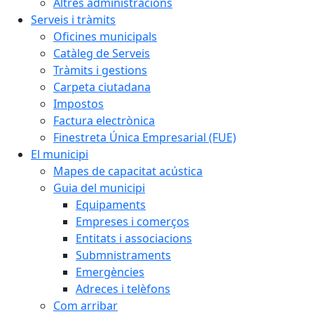
Altres administracions
Serveis i tràmits
Oficines municipals
Catàleg de Serveis
Tràmits i gestions
Carpeta ciutadana
Impostos
Factura electrònica
Finestreta Única Empresarial (FUE)
El municipi
Mapes de capacitat acústica
Guia del municipi
Equipaments
Empreses i comerços
Entitats i associacions
Submnistraments
Emergències
Adreces i telèfons
Com arribar