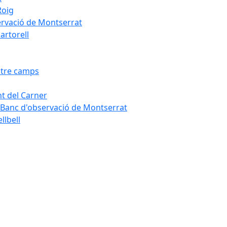
Roig
servació de Montserrat
artorell
Entre camps
ont del Carner
la – Banc d'observació de Montserrat
llbell