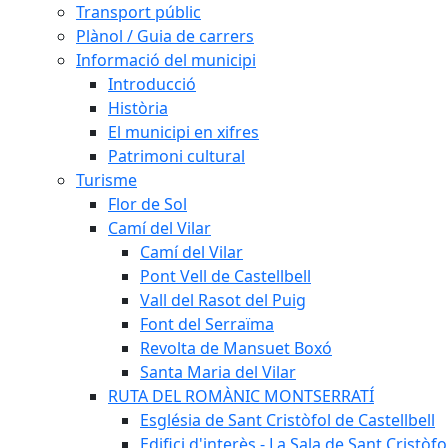
Transport públic
Plànol / Guia de carrers
Informació del municipi
Introducció
Història
El municipi en xifres
Patrimoni cultural
Turisme
Flor de Sol
Camí del Vilar
Camí del Vilar
Pont Vell de Castellbell
Vall del Rasot del Puig
Font del Serraïma
Revolta de Mansuet Boxó
Santa Maria del Vilar
RUTA DEL ROMÀNIC MONTSERRATÍ
Església de Sant Cristòfol de Castellbell
Edifici d'interès - La Sala de Sant Cristòfo