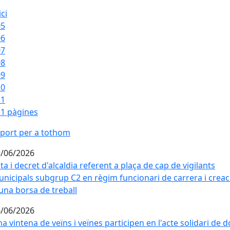
ici
05
06
07
08
09
10
11
1 pàgines
port per a tothom
port per a tothom
/06/2026
ta i decret d'alcaldia referent a plaça de cap de vigilants
nicipals subgrup C2 en règim funcionari de carrera i creac
una borsa de treball
/06/2026
a vintena de veïns i veïnes participen en l'acte solidari de 
a vintena de veïns i veïnes participen en l'acte solidari de 