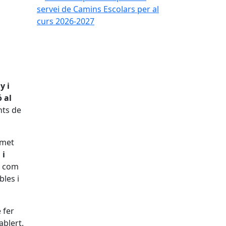
y i
ó al
nts de
rmet
 i
c com
les i
 fer
ablert.