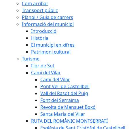
Com arribar
Transport públic
Plànol / Guia de carrers
Informació del municipi
Introducció
Història
El municipi en xifres
Patrimoni cultural
Turisme
Flor de Sol
Camí del Vilar
Camí del Vilar
Pont Vell de Castellbell
Vall del Rasot del Puig
Font del Serraïma
Revolta de Mansuet Boxó
Santa Maria del Vilar
RUTA DEL ROMÀNIC MONTSERRATÍ
Església de Sant Cristòfol de Castellbell