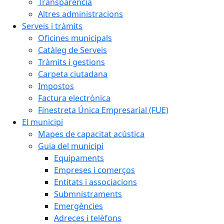
Transparència
Altres administracions
Serveis i tràmits
Oficines municipals
Catàleg de Serveis
Tràmits i gestions
Carpeta ciutadana
Impostos
Factura electrònica
Finestreta Única Empresarial (FUE)
El municipi
Mapes de capacitat acústica
Guia del municipi
Equipaments
Empreses i comerços
Entitats i associacions
Submnistraments
Emergències
Adreces i telèfons