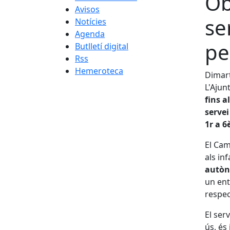
Ob
Avisos
se
Notícies
Agenda
pe
Butlletí digital
Rss
Hemeroteca
Dimart
L'Ajun
fins a
servei
1r a 6
El Cam
als in
autò
un ent
respe
El ser
ús, és