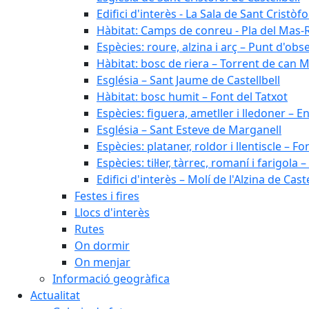
Edifici d'interès - La Sala de Sant Cristòfo
Hàbitat: Camps de conreu - Pla del Mas-
Espècies: roure, alzina i arç – Punt d'ob
Hàbitat: bosc de riera – Torrent de can M
Església – Sant Jaume de Castellbell
Hàbitat: bosc humit – Font del Tatxot
Espècies: figuera, ametller i lledoner – 
Església – Sant Esteve de Marganell
Espècies: plataner, roldor i llentiscle – F
Espècies: til·ler, tàrrec, romaní i farigo
Edifici d'interès – Molí de l'Alzina de Caste
Festes i fires
Llocs d'interès
Rutes
On dormir
On menjar
Informació geogràfica
Actualitat