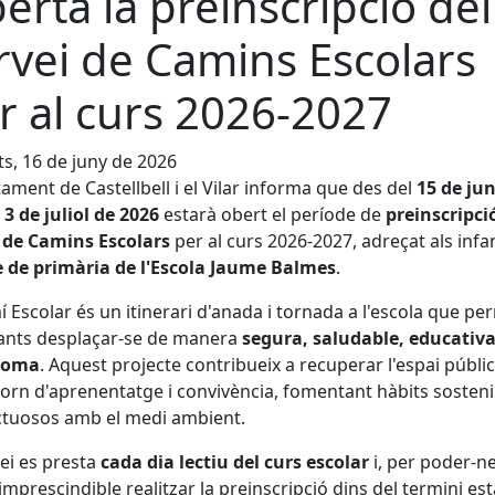
erta la preinscripció del
rvei de Camins Escolars
r al curs 2026-2027
s, 16 de juny de 2026
tament de Castellbell i el Vilar informa que des del
15 de jun
l 3 de juliol de 2026
estarà obert el període de
preinscripci
 de Camins Escolars
per al curs 2026-2027, adreçat als infa
è de primària de l'Escola Jaume Balmes
.
í Escolar és un itinerari d'anada i tornada a l'escola que pe
fants desplaçar-se de manera
segura, saludable, educativa
noma
. Aquest projecte contribueix a recuperar l'espai públi
orn d'aprenentatge i convivència, fomentant hàbits sostenib
ctuosos amb el medi ambient.
vei es presta
cada dia lectiu del curs escolar
i, per poder-ne
 imprescindible realitzar la preinscripció dins del termini est