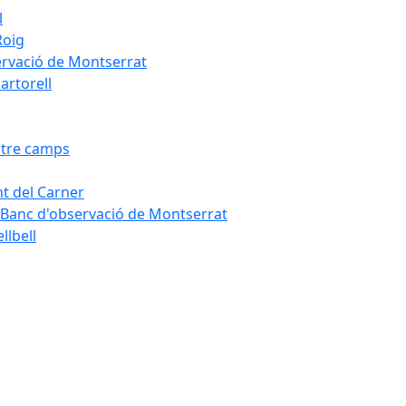
l
Roig
servació de Montserrat
artorell
Entre camps
ont del Carner
la – Banc d'observació de Montserrat
llbell