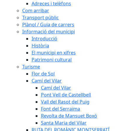
Adreces i telèfons
Com arribar
Transport públic
Plànol / Guia de carrers
Informació del municipi
Introducció
Història
El municipi en xifres
Patrimoni cultural
Turisme
Flor de Sol
Camí del Vilar
Camí del Vilar
Pont Vell de Castellbell
Vall del Rasot del Puig
Font del Serraïma
Revolta de Mansuet Boxó
Santa Maria del Vilar
RUTA DEL ROMÀNIC MONTSERRATÍ