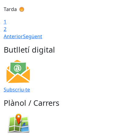
Tarda
T
1
2
Anterior
Següent
Butlletí digital
Subscriu-te
Plànol / Carrers