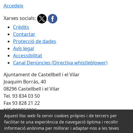
Accedeix
Xarxes socials:
Crèdits
Contactar
Protecció de dades
Avís legal
Accessibilitat
Canal Denúncies (Directiva whistleblower)
Ajuntament de Castellbell i el Vilar
Joaquim Borràs, 40
08296 Castellbell i el Vilar
Tel. 93 834 03 50
Fax 93 828 21 22
NIF P0805200C
Aquest lloc web fa servir cookies pròpies i de tercers per
Amb la col·laboració de:
facilitar-te una experiència de navegació òptima i recollir
informació anònima per millorar i adaptar-nos a les teves