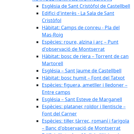
Església de Sant Cristòfol de Castellbell
Edifici d'interès - La Sala de Sant
Cristòfol
Hàbitat: Camps de conreu - Pla del
Mas-Roig
Espècies: roure, alzina i arç – Punt
d'observació de Montserrat
Hàbitat: bosc de riera – Torrent de can
Martorell
Església – Sant Jaume de Castellbell
Hàbitat: bosc humit – Font del Tatxot
Espècies: figuera, ametller i lledoner –
Entre camps
Església – Sant Esteve de Marganell
Espècies: plataner, roldor i llentiscle –
Font del Carner
Espècies: til·ler, tàrrec, romaní i farigola
– Banc d'observació de Montserrat