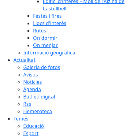
Edifici d'interès – Molí de l'Alzina de
Castellbell
Festes i fires
Llocs d'interès
Rutes
On dormir
On menjar
Informació geogràfica
Actualitat
Galeria de fotos
Avisos
Notícies
Agenda
Butlletí digital
Rss
Hemeroteca
Temes
Educació
Esport