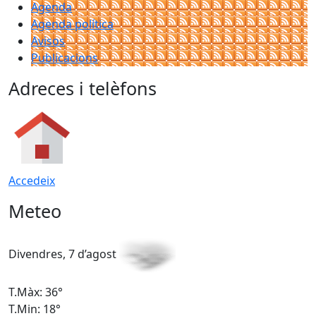
Agenda
Agenda política
Avisos
Publicacions
Adreces i telèfons
Accedeix
Meteo
Divendres, 7 d’agost
D
T.Màx: 36°
T
T.Min: 18°
T