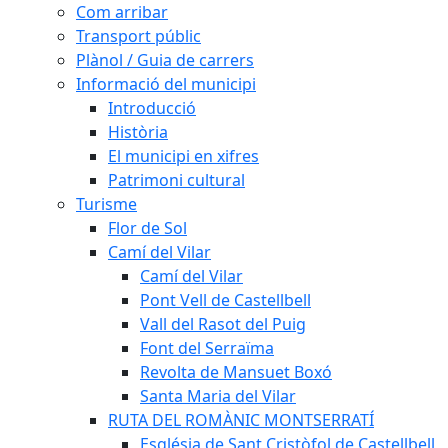
Com arribar
Transport públic
Plànol / Guia de carrers
Informació del municipi
Introducció
Història
El municipi en xifres
Patrimoni cultural
Turisme
Flor de Sol
Camí del Vilar
Camí del Vilar
Pont Vell de Castellbell
Vall del Rasot del Puig
Font del Serraïma
Revolta de Mansuet Boxó
Santa Maria del Vilar
RUTA DEL ROMÀNIC MONTSERRATÍ
Església de Sant Cristòfol de Castellbell