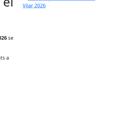
 el
026
se
ts a