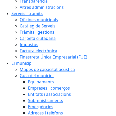
Transparència
Altres administracions
Serveis i tràmits
Oficines municipals
Catàleg de Serveis
Tràmits i gestions
Carpeta ciutadana
Impostos
Factura electrònica
Finestreta Única Empresarial (FUE)
El municipi
Mapes de capacitat acústica
Guia del municipi
Equipaments
Empreses i comerços
Entitats i associacions
Submnistraments
Emergències
Adreces i telèfons