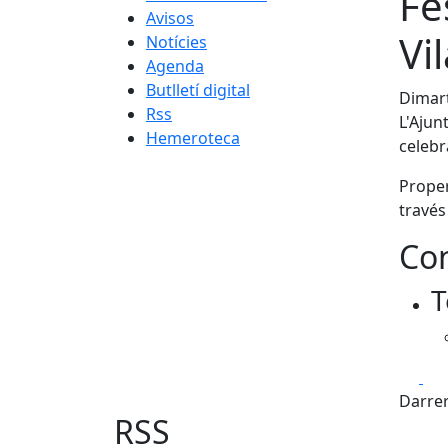
Fe
Avisos
Vi
Notícies
Agenda
Butlletí digital
Dimart
Rss
L'Ajun
Hemeroteca
celeb
Proper
través
Con
T
Fa
Darrer
RSS