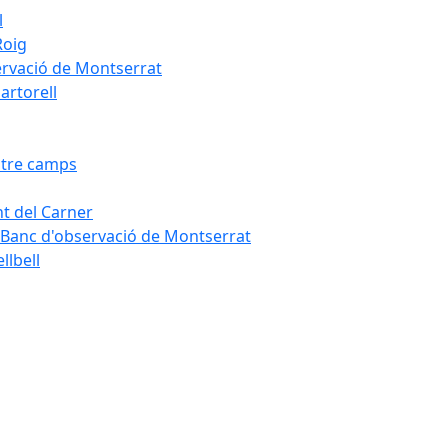
l
Roig
servació de Montserrat
artorell
Entre camps
ont del Carner
la – Banc d'observació de Montserrat
llbell