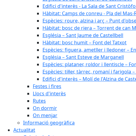
Edifici d'interès - La Sala de Sant Cristòfo
Hàbitat: Camps de conreu - Pla del Mas-
Espècies: roure, alzina i arç – Punt d'ob
Hàbitat: bosc de riera – Torrent de can M
Església – Sant Jaume de Castellbell
Hàbitat: bosc humit – Font del Tatxot
Espècies: figuera, ametller i lledoner – 
Església – Sant Esteve de Marganell
Espècies: plataner, roldor i llentiscle – F
Espècies: til·ler, tàrrec, romaní i farigo
Edifici d'interès – Molí de l'Alzina de Caste
Festes i fires
Llocs d'interès
Rutes
On dormir
On menjar
Informació geogràfica
Actualitat