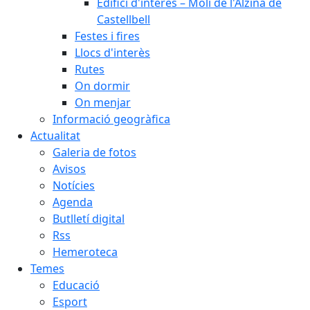
Edifici d'interès – Molí de l'Alzina de
Castellbell
Festes i fires
Llocs d'interès
Rutes
On dormir
On menjar
Informació geogràfica
Actualitat
Galeria de fotos
Avisos
Notícies
Agenda
Butlletí digital
Rss
Hemeroteca
Temes
Educació
Esport