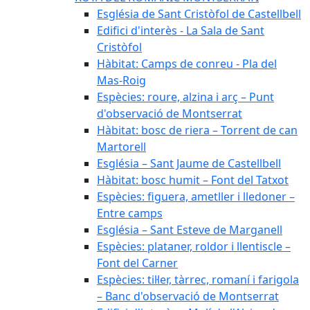
Església de Sant Cristòfol de Castellbell
Edifici d'interès - La Sala de Sant
Cristòfol
Hàbitat: Camps de conreu - Pla del
Mas-Roig
Espècies: roure, alzina i arç – Punt
d'observació de Montserrat
Hàbitat: bosc de riera – Torrent de can
Martorell
Església – Sant Jaume de Castellbell
Hàbitat: bosc humit – Font del Tatxot
Espècies: figuera, ametller i lledoner –
Entre camps
Església – Sant Esteve de Marganell
Espècies: plataner, roldor i llentiscle –
Font del Carner
Espècies: til·ler, tàrrec, romaní i farigola
– Banc d'observació de Montserrat