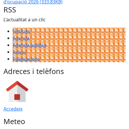
d'ocupació 2026
(333.83KB)
RSS
L'actualitat a un clic
Notícies
Agenda
Agenda política
Avisos
Publicacions
Adreces i telèfons
Accedeix
Meteo