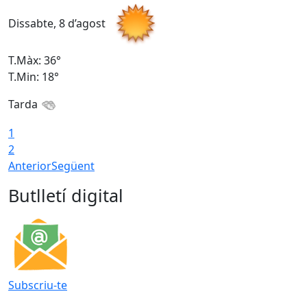
Dissabte, 8 d’agost
D
T.Màx: 36°
T
T.Min: 18°
T
Tarda
1
2
Anterior
Següent
Butlletí digital
Subscriu-te