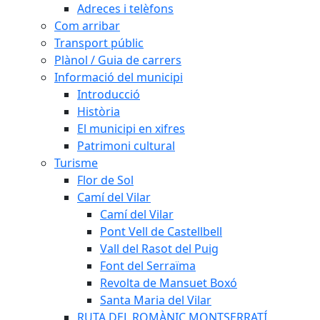
Adreces i telèfons
Com arribar
Transport públic
Plànol / Guia de carrers
Informació del municipi
Introducció
Història
El municipi en xifres
Patrimoni cultural
Turisme
Flor de Sol
Camí del Vilar
Camí del Vilar
Pont Vell de Castellbell
Vall del Rasot del Puig
Font del Serraïma
Revolta de Mansuet Boxó
Santa Maria del Vilar
RUTA DEL ROMÀNIC MONTSERRATÍ