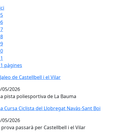
ici
05
06
07
08
09
10
11
1 pàgines
 Jaleo de Castellbell i el Vilar
 Jaleo de Castellbell i el Vilar
/05/2026
la pista poliesportiva de La Bauma
a Cursa Ciclista del Llobregat Navàs-Sant Boi
/05/2026
 prova passarà per Castellbell i el Vilar