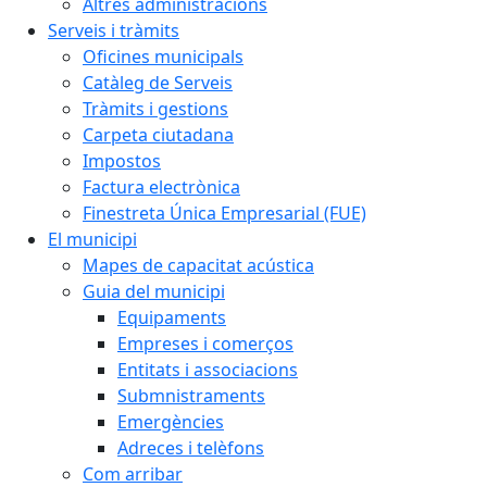
Altres administracions
Serveis i tràmits
Oficines municipals
Catàleg de Serveis
Tràmits i gestions
Carpeta ciutadana
Impostos
Factura electrònica
Finestreta Única Empresarial (FUE)
El municipi
Mapes de capacitat acústica
Guia del municipi
Equipaments
Empreses i comerços
Entitats i associacions
Submnistraments
Emergències
Adreces i telèfons
Com arribar