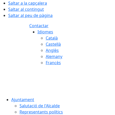
Saltar a la capçalera
Saltar al contingut
Saltar al peu de pàgina
Contactar
Idiomes
Català
Castellà
Anglès
Alemany
Francès
06.08.2026 | 04:21
Ajuntament
Salutació de l'Alcalde
Representants polítics