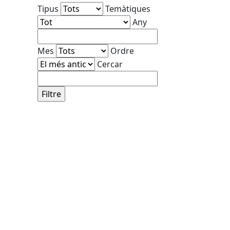
Tipus
Temàtiques
Any
Mes
Ordre
Cercar