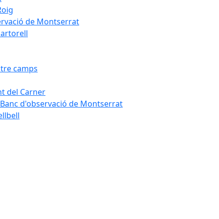
Roig
servació de Montserrat
artorell
Entre camps
ont del Carner
la – Banc d'observació de Montserrat
llbell