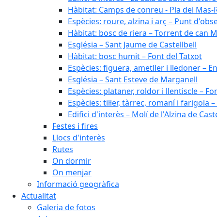
Hàbitat: Camps de conreu - Pla del Mas-
Espècies: roure, alzina i arç – Punt d'ob
Hàbitat: bosc de riera – Torrent de can M
Església – Sant Jaume de Castellbell
Hàbitat: bosc humit – Font del Tatxot
Espècies: figuera, ametller i lledoner – 
Església – Sant Esteve de Marganell
Espècies: plataner, roldor i llentiscle – F
Espècies: til·ler, tàrrec, romaní i farigo
Edifici d'interès – Molí de l'Alzina de Caste
Festes i fires
Llocs d'interès
Rutes
On dormir
On menjar
Informació geogràfica
Actualitat
Galeria de fotos