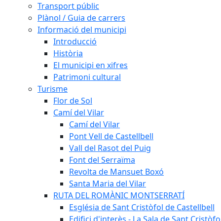
Transport públic
Plànol / Guia de carrers
Informació del municipi
Introducció
Història
El municipi en xifres
Patrimoni cultural
Turisme
Flor de Sol
Camí del Vilar
Camí del Vilar
Pont Vell de Castellbell
Vall del Rasot del Puig
Font del Serraïma
Revolta de Mansuet Boxó
Santa Maria del Vilar
RUTA DEL ROMÀNIC MONTSERRATÍ
Església de Sant Cristòfol de Castellbell
Edifici d'interès - La Sala de Sant Cristòfo