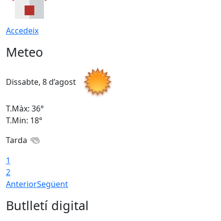
Accedeix
Meteo
Dissabte, 8 d’agost
D
T.Màx: 36°
T
T.Min: 18°
T
Tarda
1
2
Anterior
Següent
Butlletí digital