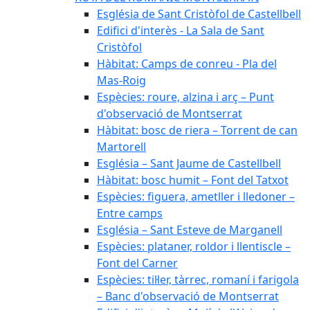
Església de Sant Cristòfol de Castellbell
Edifici d'interès - La Sala de Sant
Cristòfol
Hàbitat: Camps de conreu - Pla del
Mas-Roig
Espècies: roure, alzina i arç – Punt
d'observació de Montserrat
Hàbitat: bosc de riera – Torrent de can
Martorell
Església – Sant Jaume de Castellbell
Hàbitat: bosc humit – Font del Tatxot
Espècies: figuera, ametller i lledoner –
Entre camps
Església – Sant Esteve de Marganell
Espècies: plataner, roldor i llentiscle –
Font del Carner
Espècies: til·ler, tàrrec, romaní i farigola
– Banc d'observació de Montserrat