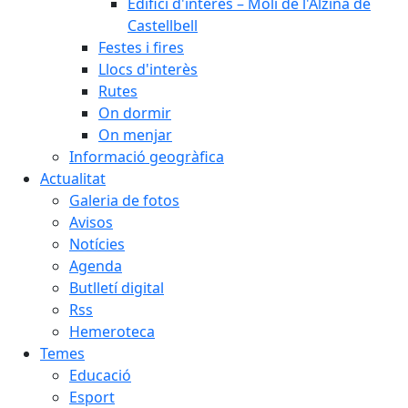
Edifici d'interès – Molí de l'Alzina de
Castellbell
Festes i fires
Llocs d'interès
Rutes
On dormir
On menjar
Informació geogràfica
Actualitat
Galeria de fotos
Avisos
Notícies
Agenda
Butlletí digital
Rss
Hemeroteca
Temes
Educació
Esport