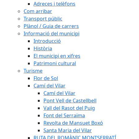
Adreces i telèfons
Com arribar
Transport públic
Plànol / Guia de carrers
Informació del municipi
Introducció
Història
El municipi en xifres
Patrimoni cultural
Turisme
Flor de Sol
Camí del Vilar
Camí del Vilar
Pont Vell de Castellbell
Vall del Rasot del Puig
Font del Serraïma
Revolta de Mansuet Boxó
Santa Maria del Vilar
RUTA DEL ROMÀNIC MONTSERRATÍ