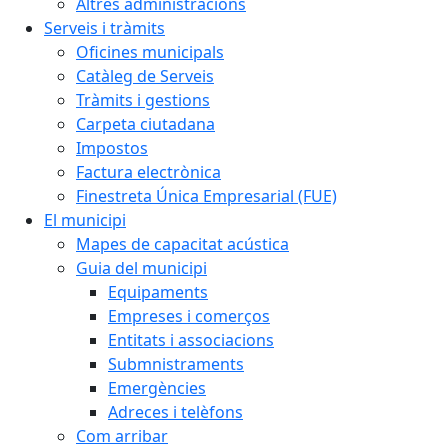
Altres administracions
Serveis i tràmits
Oficines municipals
Catàleg de Serveis
Tràmits i gestions
Carpeta ciutadana
Impostos
Factura electrònica
Finestreta Única Empresarial (FUE)
El municipi
Mapes de capacitat acústica
Guia del municipi
Equipaments
Empreses i comerços
Entitats i associacions
Submnistraments
Emergències
Adreces i telèfons
Com arribar