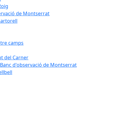
Roig
servació de Montserrat
artorell
Entre camps
ont del Carner
la – Banc d'observació de Montserrat
llbell