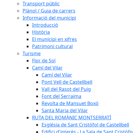
Transport públic
Plànol / Guia de carrers
Informació del municipi
Introducció
Història
El municipi en xifres
Patrimoni cultural
Turisme
Flor de Sol
Camí del Vilar
Camí del Vilar
Pont Vell de Castellbell
Vall del Rasot del Puig
Font del Serraïma
Revolta de Mansuet Boxó
Santa Maria del Vilar
RUTA DEL ROMÀNIC MONTSERRATÍ
Església de Sant Cristòfol de Castellbell
Edifici d'interès - La Sala de Sant Cristòfo