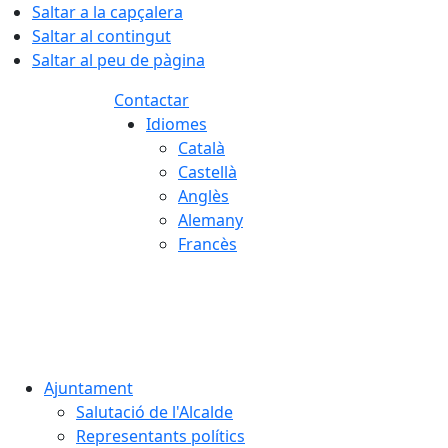
Saltar a la capçalera
Saltar al contingut
Saltar al peu de pàgina
Contactar
Idiomes
Català
Castellà
Anglès
Alemany
Francès
07.08.2026 | 08:20
Ajuntament
Salutació de l'Alcalde
Representants polítics