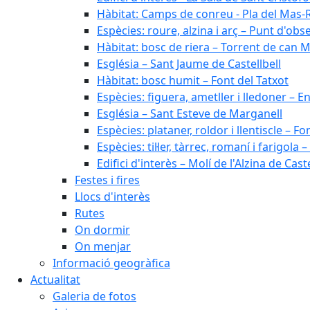
Hàbitat: Camps de conreu - Pla del Mas-
Espècies: roure, alzina i arç – Punt d'ob
Hàbitat: bosc de riera – Torrent de can M
Església – Sant Jaume de Castellbell
Hàbitat: bosc humit – Font del Tatxot
Espècies: figuera, ametller i lledoner – 
Església – Sant Esteve de Marganell
Espècies: plataner, roldor i llentiscle – F
Espècies: til·ler, tàrrec, romaní i farigo
Edifici d'interès – Molí de l'Alzina de Caste
Festes i fires
Llocs d'interès
Rutes
On dormir
On menjar
Informació geogràfica
Actualitat
Galeria de fotos