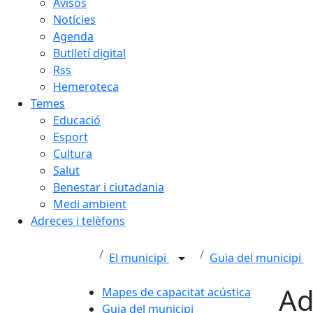
Avisos
Notícies
Agenda
Butlletí digital
Rss
Hemeroteca
Temes
Educació
Esport
Cultura
Salut
Benestar i ciutadania
Medi ambient
Adreces i telèfons
El municipi
Guia del municipi
Ad
Mapes de capacitat acústica
Guia del municipi