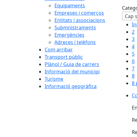
Equipaments
Categ
Empreses i comerços
Cap s
Entitats i associacions
In
Submnistraments
2
Emergències
3
Adreces i telèfons
4
Com arribar
5
Transport públic
6
Plànol / Guia de carrers
7
Informació del municipi
8
Turisme
8 
Informació geogràfica
Co
En
Re
Re