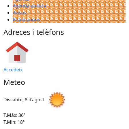
Agenda política
Avisos
Publicacions
Adreces i telèfons
Accedeix
Meteo
Dissabte, 8 d’agost
D
T.Màx: 36°
T
T.Min: 18°
T