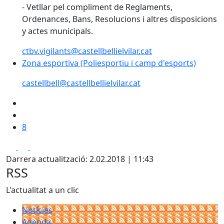
- Vetllar pel compliment de Reglaments,
Ordenances, Bans, Resolucions i altres disposicions
y actes municipals.
ctbv.vigilants@castellbellielvilar.cat
Zona esportiva (Poliesportiu i camp d'esports)
Zona esportiva (Poliesportiu i camp d'esports)
castellbell@castellbellielvilar.cat
8
Facebook
X
Pdf
Darrera actualització: 2.02.2018 | 11:43
RSS
L'actualitat a un clic
Notícies
Agenda