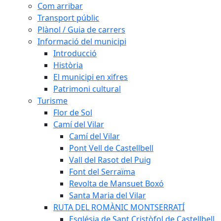
Com arribar
Transport públic
Plànol / Guia de carrers
Informació del municipi
Introducció
Història
El municipi en xifres
Patrimoni cultural
Turisme
Flor de Sol
Camí del Vilar
Camí del Vilar
Pont Vell de Castellbell
Vall del Rasot del Puig
Font del Serraïma
Revolta de Mansuet Boxó
Santa Maria del Vilar
RUTA DEL ROMÀNIC MONTSERRATÍ
Església de Sant Cristòfol de Castellbell