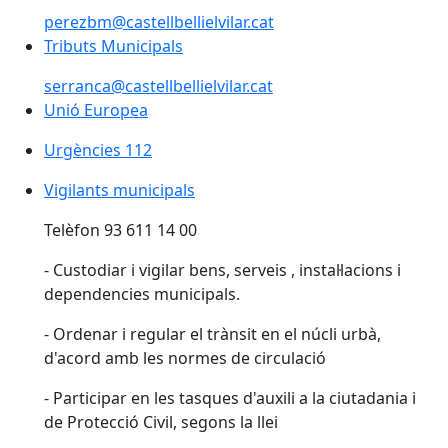
perezbm@castellbellielvilar.cat
Tributs Municipals
serranca@castellbellielvilar.cat
Unió Europea
Unió Europea
Urgències 112
Urgències 112
Vigilants municipals
Telèfon 93 611 14 00
- Custodiar i vigilar bens, serveis , instal·lacions i
dependencies municipals.
- Ordenar i regular el trànsit en el núcli urbà,
d'acord amb les normes de circulació
- Participar en les tasques d'auxili a la ciutadania i
de Protecció Civil, segons la llei