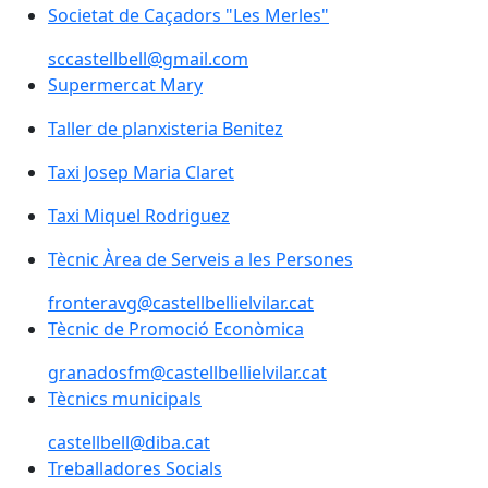
Societat de Caçadors "Les Merles"
sccastellbell@gmail.com
Supermercat Mary
Taller de planxisteria Benitez
Taxi Josep Maria Claret
Taxi Miquel Rodriguez
Tècnic Àrea de Serveis a les Persones
fronteravg@castellbellielvilar.cat
Tècnic de Promoció Econòmica
granadosfm@castellbellielvilar.cat
Tècnics municipals
castellbell@diba.cat
Treballadores Socials