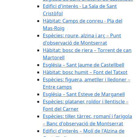
Edifici d'interès - La Sala de Sant
Cristòfol
Hàbitat: Camps de conreu - Pla del
Mas-Roig
Espècies: roure, alzina i arç – Punt
d'observació de Montserrat
Hàbitat: bosc de riera – Torrent de can
Martorell
Església – Sant Jaume de Castellbell
Hàbitat: bosc humit – Font del Tatxot
Espècies: figuera, ametller i lledoner –
Entre camps
Església – Sant Esteve de Marganell
Espècies: plataner, roldor i llentiscle –
Font del Carner
Espècies: til·ler, tàrrec, romaní i farigola
– Banc d'observació de Montserrat
Edifici d'interès – Molí de l'Alzina de