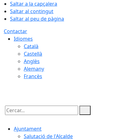
Saltar a la capçalera
Saltar al contingut
Saltar al peu de pàgina
Contactar
Idiomes
Català
Castellà
Anglès
Alemany
Francès
07.08.2026 | 20:39
Cercar:
Ajuntament
Salutació de l'Alcalde