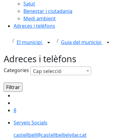
Salut
Benestar i ciutadania
Medi ambient
Adreces i telèfons
El municipi
Guia del municipi
Adreces i telèfons
Categories
Cap selecció
8
Serveis Socials
castellbell@castellbellielvilar.cat