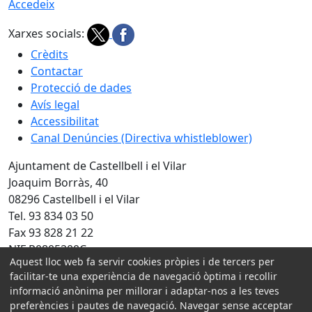
Accedeix
Xarxes socials:
Crèdits
Contactar
Protecció de dades
Avís legal
Accessibilitat
Canal Denúncies (Directiva whistleblower)
Ajuntament de Castellbell i el Vilar
Joaquim Borràs, 40
08296 Castellbell i el Vilar
Tel. 93 834 03 50
Fax 93 828 21 22
NIF P0805200C
Aquest lloc web fa servir cookies pròpies i de tercers per
Amb la col·laboració de:
facilitar-te una experiència de navegació òptima i recollir
informació anònima per millorar i adaptar-nos a les teves
preferències i pautes de navegació. Navegar sense acceptar