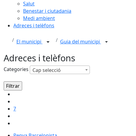
Salut
Benestar i ciutadania
Medi ambient
Adreces i telèfons
El municipi
Guia del municipi
Adreces i telèfons
Categories
Cap selecció
7
Penya Barcelonista