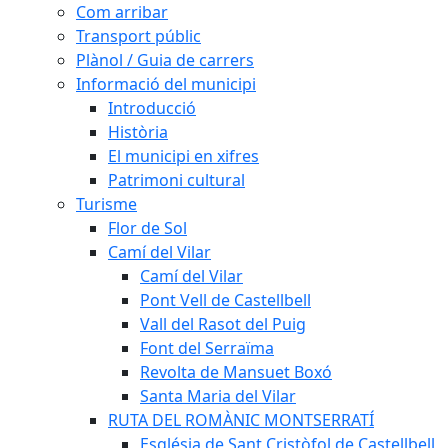
Com arribar
Transport públic
Plànol / Guia de carrers
Informació del municipi
Introducció
Història
El municipi en xifres
Patrimoni cultural
Turisme
Flor de Sol
Camí del Vilar
Camí del Vilar
Pont Vell de Castellbell
Vall del Rasot del Puig
Font del Serraïma
Revolta de Mansuet Boxó
Santa Maria del Vilar
RUTA DEL ROMÀNIC MONTSERRATÍ
Església de Sant Cristòfol de Castellbell