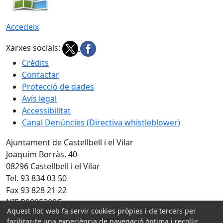
Accedeix
Xarxes socials:
Crèdits
Contactar
Protecció de dades
Avís legal
Accessibilitat
Canal Denúncies (Directiva whistleblower)
Ajuntament de Castellbell i el Vilar
Joaquim Borràs, 40
08296 Castellbell i el Vilar
Tel. 93 834 03 50
Fax 93 828 21 22
NIF P0805200C
Aquest lloc web fa servir cookies pròpies i de tercers per
Amb la col·laboració de:
facilitar-te una experiència de navegació òptima i recollir