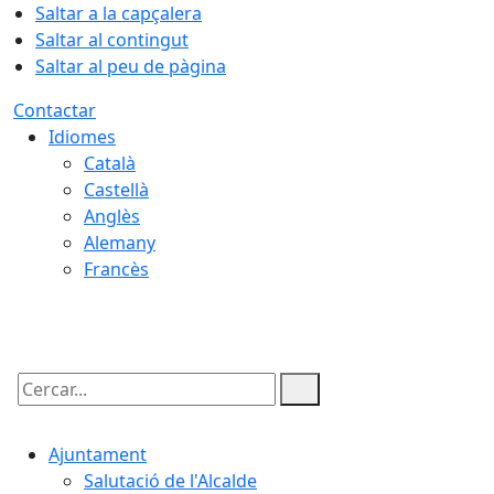
Saltar a la capçalera
Saltar al contingut
Saltar al peu de pàgina
Contactar
Idiomes
Català
Castellà
Anglès
Alemany
Francès
06.08.2026 | 05:58
Cercar:
Ajuntament
Salutació de l'Alcalde