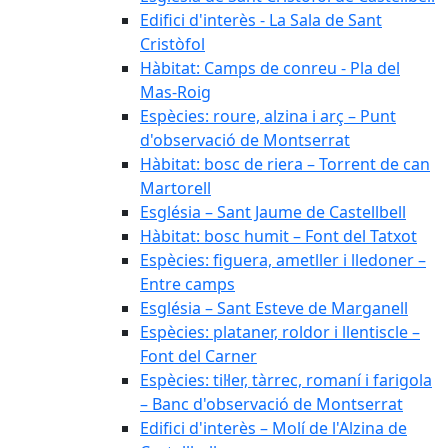
Edifici d'interès - La Sala de Sant
Cristòfol
Hàbitat: Camps de conreu - Pla del
Mas-Roig
Espècies: roure, alzina i arç – Punt
d'observació de Montserrat
Hàbitat: bosc de riera – Torrent de can
Martorell
Església – Sant Jaume de Castellbell
Hàbitat: bosc humit – Font del Tatxot
Espècies: figuera, ametller i lledoner –
Entre camps
Església – Sant Esteve de Marganell
Espècies: plataner, roldor i llentiscle –
Font del Carner
Espècies: til·ler, tàrrec, romaní i farigola
– Banc d'observació de Montserrat
Edifici d'interès – Molí de l'Alzina de