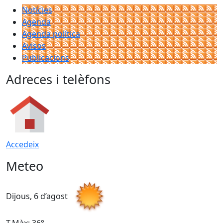
Notícies
Agenda
Agenda política
Avisos
Publicacions
Adreces i telèfons
Accedeix
Meteo
Dijous, 6 d’agost
D