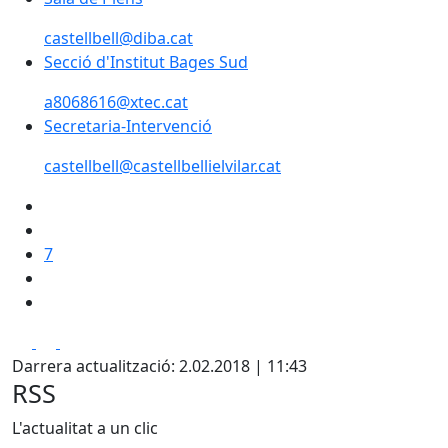
castellbell@diba.cat
Secció d'Institut Bages Sud
Secció d'Institut Bages Sud
a8068616@xtec.cat
Secretaria-Intervenció
castellbell@castellbellielvilar.cat
7
Facebook
X
Pdf
Darrera actualització: 2.02.2018 | 11:43
RSS
L'actualitat a un clic