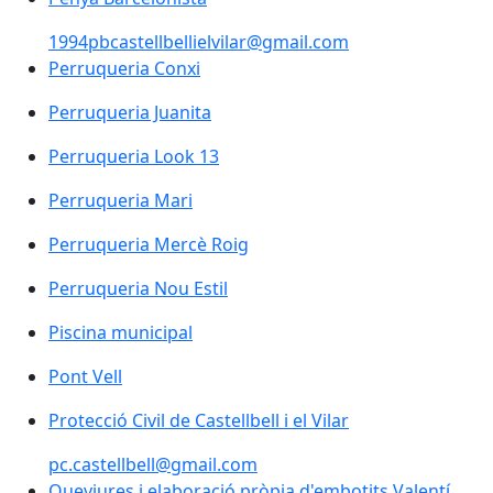
1994pbcastellbellielvilar@gmail.com
Perruqueria Conxi
Perruqueria Juanita
Perruqueria Look 13
Perruqueria Mari
Perruqueria Mercè Roig
Perruqueria Nou Estil
Piscina municipal
Piscina municipal
Pont Vell
Pont Vell
Protecció Civil de Castellbell i el Vilar
pc.castellbell@gmail.com
Queviures i elaboració pròpia d'embotits Valentí