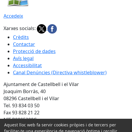
Accedeix
Xarxes socials:
Crèdits
Contactar
Protecció de dades
Avís legal
Accessibilitat
Canal Denúncies (Directiva whistleblower)
Ajuntament de Castellbell i el Vilar
Joaquim Borràs, 40
08296 Castellbell i el Vilar
Tel. 93 834 03 50
Fax 93 828 21 22
NIF P0805200C
Aquest lloc web fa servir cookies pròpies i de tercers per
Amb la col·laboració de:
facilitar-te una experiència de navegació òptima i recollir