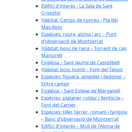
Edifici d'interès - La Sala de Sant
Cristòfol
Hàbitat: Camps de conreu - Pla del
Mas-Roig
Espècies: roure, alzina i arç – Punt
d'observació de Montserrat
Hàbitat: bosc de riera – Torrent de can
Martorell
Església – Sant Jaume de Castellbell
Hàbitat: bosc humit – Font del Tatxot
Espècies: figuera, ametller i lledoner –
Entre camps
Església – Sant Esteve de Marganell
Espècies: plataner, roldor i llentiscle –
Font del Carner
Espècies: til·ler, tàrrec, romaní i farigola
– Banc d'observació de Montserrat
Edifici d'interès – Molí de l'Alzina de