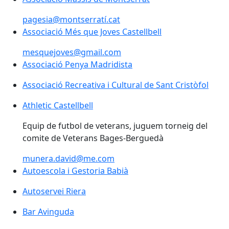
pagesia@montserratí.cat
Associació Més que Joves Castellbell
Associació Més que Joves Castellbell
mesquejoves@gmail.com
Associació Penya Madridista
Associació Recreativa i Cultural de Sant Cristòfol
Athletic Castellbell
Equip de futbol de veterans, juguem torneig del
comite de Veterans Bages-Berguedà
munera.david@me.com
Autoescola i Gestoria Babià
Autoservei Riera
Bar Avinguda