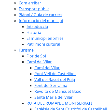
Com arribar
Transport públic
Plànol / Guia de carrers
Informació del municipi
Introducció
Història
El municipi en xifres
Patrimoni cultural
Turisme
Flor de Sol
Camí del Vilar
Camí del Vilar
Pont Vell de Castellbell
Vall del Rasot del Puig
Font del Serraïma
Revolta de Mansuet Boxó
Santa Maria del Vilar
RUTA DEL ROMÀNIC MONTSERRATÍ
Església de Sant Cristòfol de Castellbell