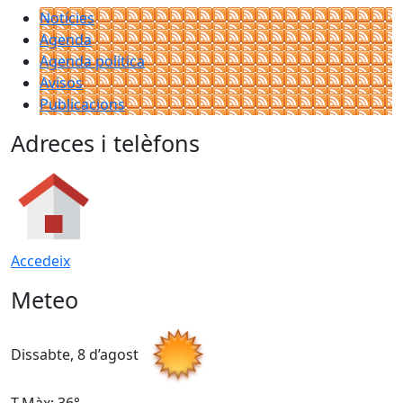
Notícies
Agenda
Agenda política
Avisos
Publicacions
Adreces i telèfons
Accedeix
Meteo
Dissabte, 8 d’agost
D