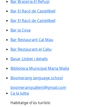
Bar Braseria El Refugi
Bar El Racó de Castellbell
Bar El Racó de Castellbell
Bar la Cova
Bar Restaurant Cal Mau
Bar Restaurant el Caliu
Basar Llobet i detalls
Biblioteca Municipal Maria Malla
Boomerang language school
Boomerang language school
boomerangsallent@gmail.com
Ca la Julita
Habitatge d'ús turístic