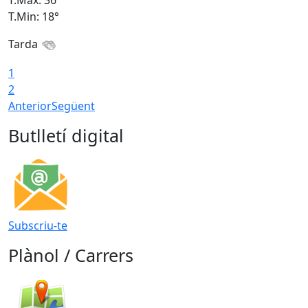
T.Màx: 36°
T
T.Min: 18°
T
Tarda
1
2
Anterior
Següent
Butlletí digital
Subscriu-te
Plànol / Carrers