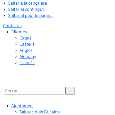
Saltar a la capçalera
Saltar al contingut
Saltar al peu de pàgina
Contactar
Idiomes
Català
Castellà
Anglès
Alemany
Francès
07.08.2026 | 20:19
Cercar:
Ajuntament
Salutació de l'Alcalde