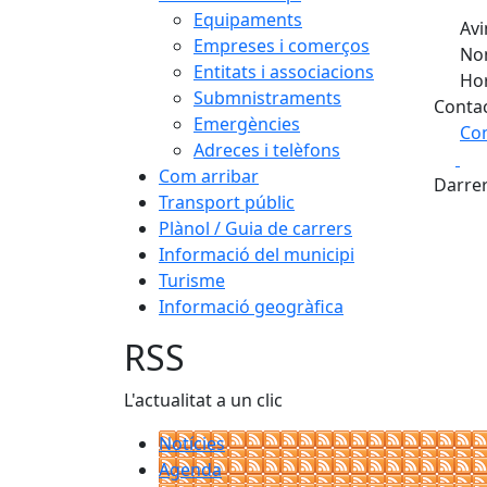
Equipaments
Avin
Empreses i comerços
Nom
Entitats i associacions
Hor
Submnistraments
Conta
Emergències
Com
Adreces i telèfons
Fa
+
Com arribar
Darrer
Transport públic
−
Plànol / Guia de carrers
Informació del municipi
Turisme
Informació geogràfica
RSS
L'actualitat a un clic
Notícies
Agenda