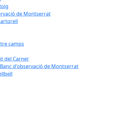
Roig
servació de Montserrat
artorell
Entre camps
ont del Carner
la – Banc d'observació de Montserrat
llbell