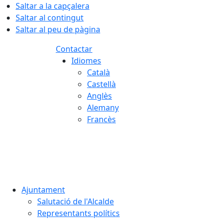
Saltar a la capçalera
Saltar al contingut
Saltar al peu de pàgina
Contactar
Idiomes
Català
Castellà
Anglès
Alemany
Francès
08.08.2026 | 12:43
Ajuntament
Salutació de l'Alcalde
Representants polítics