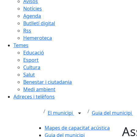
Avisos
Notícies
Agenda
Butlletí digital
Rss
Hemeroteca
Temes
Educació
Esport
Cultura
Salut
Benestar i ciutadania
Medi ambient
Adreces i telèfons
El municipi
Guia del municipi
As
Mapes de capacitat acústica
Guia del municipi