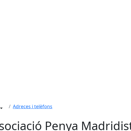
Adreces i telèfons
sociació Penya Madridis