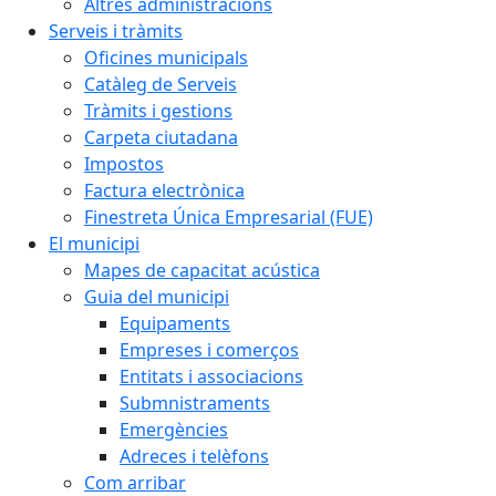
Altres administracions
Serveis i tràmits
Oficines municipals
Catàleg de Serveis
Tràmits i gestions
Carpeta ciutadana
Impostos
Factura electrònica
Finestreta Única Empresarial (FUE)
El municipi
Mapes de capacitat acústica
Guia del municipi
Equipaments
Empreses i comerços
Entitats i associacions
Submnistraments
Emergències
Adreces i telèfons
Com arribar