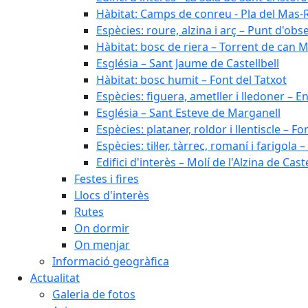
Hàbitat: Camps de conreu - Pla del Mas-
Espècies: roure, alzina i arç – Punt d'ob
Hàbitat: bosc de riera – Torrent de can M
Església – Sant Jaume de Castellbell
Hàbitat: bosc humit – Font del Tatxot
Espècies: figuera, ametller i lledoner – 
Església – Sant Esteve de Marganell
Espècies: plataner, roldor i llentiscle – F
Espècies: til·ler, tàrrec, romaní i farigo
Edifici d'interès – Molí de l'Alzina de Caste
Festes i fires
Llocs d'interès
Rutes
On dormir
On menjar
Informació geogràfica
Actualitat
Galeria de fotos