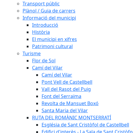
Transport públic
Plànol / Guia de carrers
Informació del municipi
Introducció
Història
El municipi en xifres
Patrimoni cultural
Turisme
Flor de Sol
Camí del Vilar
Camí del Vilar
Pont Vell de Castellbell
Vall del Rasot del Puig
Font del Serraïma
Revolta de Mansuet Boxó
Santa Maria del Vilar
RUTA DEL ROMÀNIC MONTSERRATÍ
Església de Sant Cristòfol de Castellbell
Edifici d'interès - La Sala de Sant Cristòfo