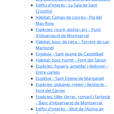
Edifici d'interès - La Sala de Sant
Cristòfol
Hàbitat: Camps de conreu - Pla del
Mas-Roig
Espècies: roure, alzina i arç – Punt
d'observació de Montserrat
Hàbitat: bosc de riera – Torrent de can
Martorell
Església – Sant Jaume de Castellbell
Hàbitat: bosc humit – Font del Tatxot
Espècies: figuera, ametller i lledoner –
Entre camps
Església – Sant Esteve de Marganell
Espècies: plataner, roldor i llentiscle –
Font del Carner
Espècies: til·ler, tàrrec, romaní i farigola
– Banc d'observació de Montserrat
Edifici d'interès – Molí de l'Alzina de