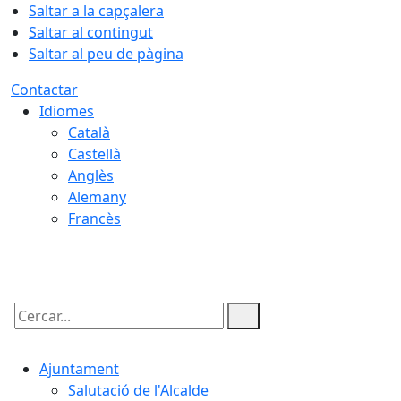
Saltar a la capçalera
Saltar al contingut
Saltar al peu de pàgina
Contactar
Idiomes
Català
Castellà
Anglès
Alemany
Francès
06.08.2026 | 23:12
Cercar:
Ajuntament
Salutació de l'Alcalde