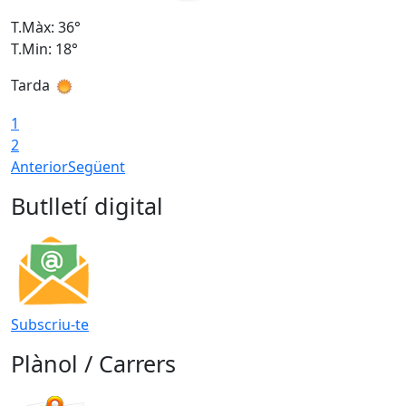
T.Màx: 36°
T
T.Min: 18°
T
Tarda
T
1
2
Anterior
Següent
Butlletí digital
Subscriu-te
Plànol / Carrers