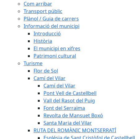
Com arribar
Transport públic
Plànol / Guia de carrers
Informació del municipi
Introducció
Història
El municipi en xifres
Patrimoni cultural
Turisme
Flor de Sol
Camí del Vilar
Camí del Vilar
Pont Vell de Castellbell
Vall del Rasot del Puig
Font del Serraïma
Revolta de Mansuet Boxó
Santa Maria del Vilar
RUTA DEL ROMÀNIC MONTSERRATÍ
Església de Sant Cristòfol de Castellbell