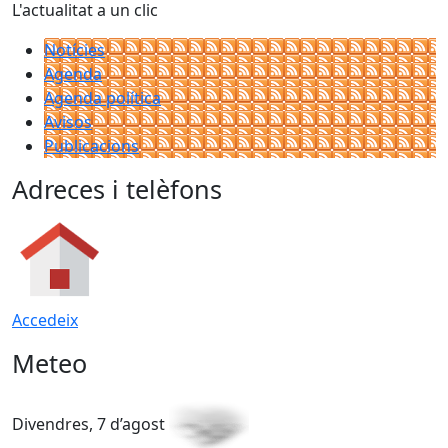
L'actualitat a un clic
Notícies
Agenda
Agenda política
Avisos
Publicacions
Adreces i telèfons
Accedeix
Meteo
Divendres, 7 d’agost
D