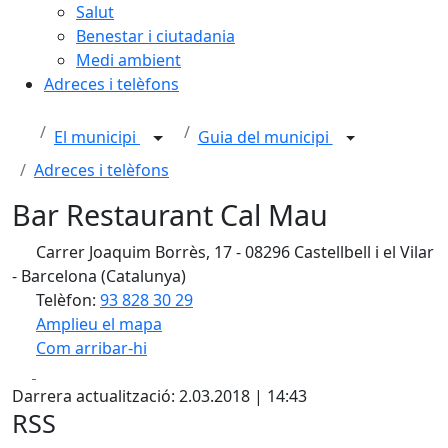
Salut
Benestar i ciutadania
Medi ambient
Adreces i telèfons
El municipi
Guia del municipi
Adreces i telèfons
Bar Restaurant Cal Mau
Carrer Joaquim Borrès, 17 - 08296 Castellbell i el Vilar
- Barcelona (Catalunya)
Telèfon:
93 828 30 29
Amplieu el mapa
Com arribar-hi
Leaflet
| ©
OpenStreetMap
contributors
Facebook
X
+
Darrera actualització: 2.03.2018 | 14:43
−
RSS