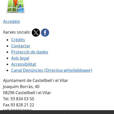
Accedeix
Xarxes socials:
Crèdits
Contactar
Protecció de dades
Avís legal
Accessibilitat
Canal Denúncies (Directiva whistleblower)
Ajuntament de Castellbell i el Vilar
Joaquim Borràs, 40
08296 Castellbell i el Vilar
Tel. 93 834 03 50
Fax 93 828 21 22
NIF P0805200C