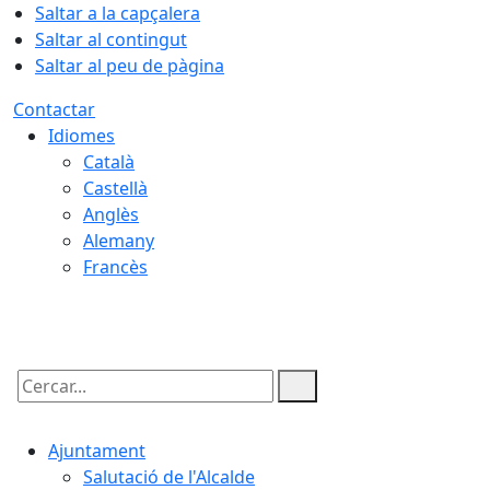
Saltar a la capçalera
Saltar al contingut
Saltar al peu de pàgina
Contactar
Idiomes
Català
Castellà
Anglès
Alemany
Francès
08.08.2026 | 08:59
Cercar:
Ajuntament
Salutació de l'Alcalde