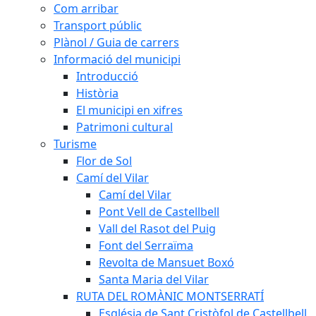
Com arribar
Transport públic
Plànol / Guia de carrers
Informació del municipi
Introducció
Història
El municipi en xifres
Patrimoni cultural
Turisme
Flor de Sol
Camí del Vilar
Camí del Vilar
Pont Vell de Castellbell
Vall del Rasot del Puig
Font del Serraïma
Revolta de Mansuet Boxó
Santa Maria del Vilar
RUTA DEL ROMÀNIC MONTSERRATÍ
Església de Sant Cristòfol de Castellbell