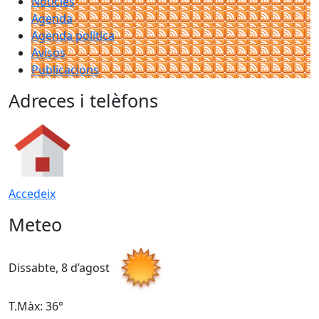
Notícies
Agenda
Agenda política
Avisos
Publicacions
Adreces i telèfons
Accedeix
Meteo
Dissabte, 8 d’agost
D
T.Màx: 36°
T