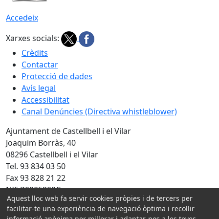
Accedeix
Xarxes socials:
Crèdits
Contactar
Protecció de dades
Avís legal
Accessibilitat
Canal Denúncies (Directiva whistleblower)
Ajuntament de Castellbell i el Vilar
Joaquim Borràs, 40
08296 Castellbell i el Vilar
Tel. 93 834 03 50
Fax 93 828 21 22
NIF P0805200C
Aquest lloc web fa servir cookies pròpies i de tercers per
Amb la col·laboració de:
facilitar-te una experiència de navegació òptima i recollir
informació anònima per millorar i adaptar-nos a les teves