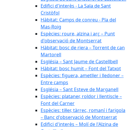
Edifici d'interès - La Sala de Sant
Cristòfol
Hàbitat: Camps de conreu - Pla del
Mas-Roig
Espècies: roure, alzina i arç – Punt
d'observació de Montserrat
Hàbitat: bosc de riera – Torrent de can
Martorell
Església – Sant Jaume de Castellbell
Hàbitat: bosc humit – Font del Tatxot
Espècies: figuera, ametller i lledoner –
Entre camps
Església – Sant Esteve de Marganell
Espècies: plataner, roldor i llentiscle –
Font del Carner
Espècies: til·ler, tàrrec, romaní i farigola
– Banc d'observació de Montserrat
Edifici d'interès – Molí de l'Alzina de