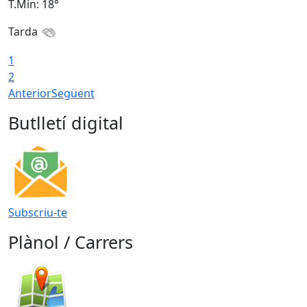
T.Min: 18°
T
Tarda
1
2
Anterior
Següent
Butlletí digital
Subscriu-te
Plànol / Carrers