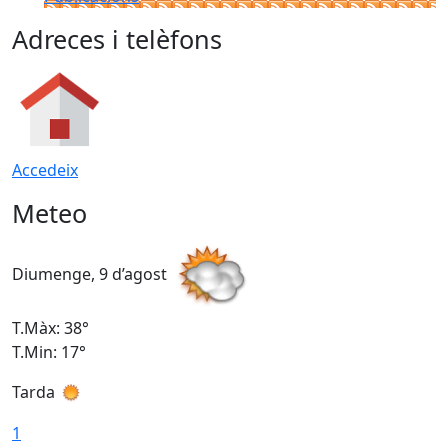
Adreces i telèfons
Accedeix
Meteo
Diumenge, 9 d’agost
D
T.Màx: 38°
T
T.Min: 17°
T
Tarda
T
1