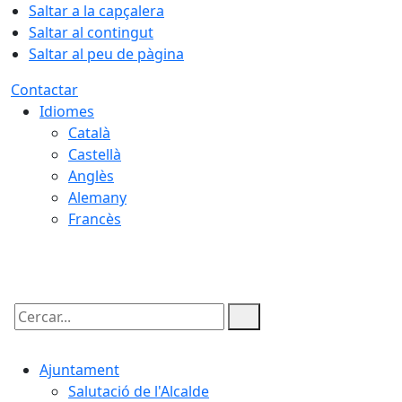
Saltar a la capçalera
Saltar al contingut
Saltar al peu de pàgina
Contactar
Idiomes
Català
Castellà
Anglès
Alemany
Francès
09.08.2026 | 08:12
Cercar:
Ajuntament
Salutació de l'Alcalde