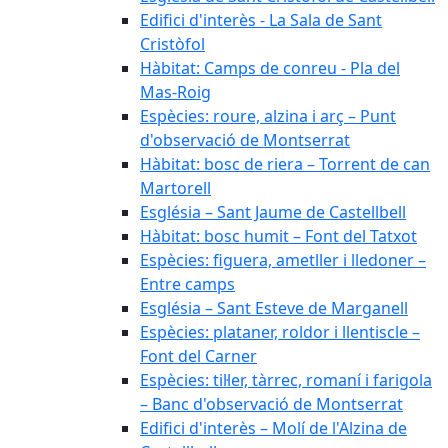
Edifici d'interès - La Sala de Sant
Cristòfol
Hàbitat: Camps de conreu - Pla del
Mas-Roig
Espècies: roure, alzina i arç – Punt
d'observació de Montserrat
Hàbitat: bosc de riera – Torrent de can
Martorell
Església – Sant Jaume de Castellbell
Hàbitat: bosc humit – Font del Tatxot
Espècies: figuera, ametller i lledoner –
Entre camps
Església – Sant Esteve de Marganell
Espècies: plataner, roldor i llentiscle –
Font del Carner
Espècies: til·ler, tàrrec, romaní i farigola
– Banc d'observació de Montserrat
Edifici d'interès – Molí de l'Alzina de