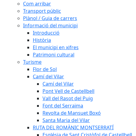
Com arribar
Transport públic
Plànol / Guia de carrers
Informació del municipi
Introducció
Història
El municipi en xifres
Patrimoni cultural
Turisme
Flor de Sol
Camí del Vilar
Camí del Vilar
Pont Vell de Castellbell
Vall del Rasot del Puig
Font del Serraïma
Revolta de Mansuet Boxó
Santa Maria del Vilar
RUTA DEL ROMÀNIC MONTSERRATÍ
Església de Sant Cristòfol de Castellbell