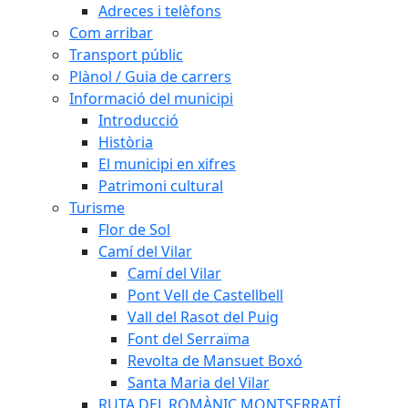
Adreces i telèfons
Com arribar
Transport públic
Plànol / Guia de carrers
Informació del municipi
Introducció
Història
El municipi en xifres
Patrimoni cultural
Turisme
Flor de Sol
Camí del Vilar
Camí del Vilar
Pont Vell de Castellbell
Vall del Rasot del Puig
Font del Serraïma
Revolta de Mansuet Boxó
Santa Maria del Vilar
RUTA DEL ROMÀNIC MONTSERRATÍ