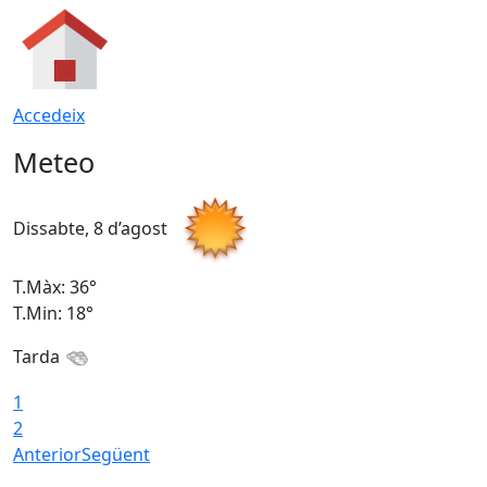
Accedeix
Meteo
Dissabte, 8 d’agost
D
T.Màx: 36°
T
T.Min: 18°
T
Tarda
1
2
Anterior
Següent