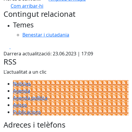
Com arribar-hi
Leaflet
| ©
OpenStreetMap
contributors
Contingut relacionat
+
Temes
−
Benestar i ciutadania
Facebook
X
Darrera actualització: 23.06.2023 | 17:09
RSS
L'actualitat a un clic
Notícies
Agenda
Agenda política
Avisos
Publicacions
Adreces i telèfons