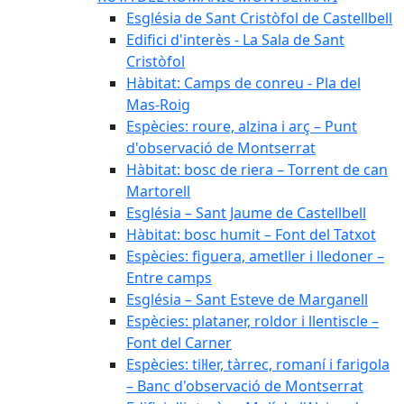
Església de Sant Cristòfol de Castellbell
Edifici d'interès - La Sala de Sant
Cristòfol
Hàbitat: Camps de conreu - Pla del
Mas-Roig
Espècies: roure, alzina i arç – Punt
d'observació de Montserrat
Hàbitat: bosc de riera – Torrent de can
Martorell
Església – Sant Jaume de Castellbell
Hàbitat: bosc humit – Font del Tatxot
Espècies: figuera, ametller i lledoner –
Entre camps
Església – Sant Esteve de Marganell
Espècies: plataner, roldor i llentiscle –
Font del Carner
Espècies: til·ler, tàrrec, romaní i farigola
– Banc d'observació de Montserrat