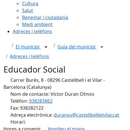
Cultura
Salut
Benestar i ciutadania
Medi ambient
Adreces i telèfons
El municipi
Guia del municipi
Adreces i telèfons
Educador Social
Carrer Burés, 8 - 08296 Castellbell i el Vilar -
Barcelona (Catalunya)
Nom de contacte: Víctor Duran Olmos
Telèfon:
938283862
Fax: 938282122
Adreça electrònica:
duranov@castellbellielvilar.cat
Horari:
Hores a convenir
Amplieu el mapa