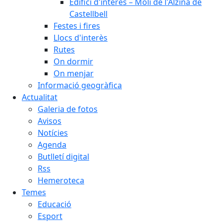
Edifici d'interès – Molí de l'Alzina de
Castellbell
Festes i fires
Llocs d'interès
Rutes
On dormir
On menjar
Informació geogràfica
Actualitat
Galeria de fotos
Avisos
Notícies
Agenda
Butlletí digital
Rss
Hemeroteca
Temes
Educació
Esport