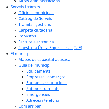
Altres administracions
Serveis i tràmits
Oficines municipals
Catàleg de Serveis
Tràmits i gestions
Carpeta ciutadana
Impostos
Factura electrònica
Finestreta Única Empresarial (FUE)
El municipi
Mapes de capacitat acústica
Guia del municipi
Equipaments
Empreses i comerços
Entitats i associacions
Submnistraments
Emergències
Adreces i telèfons
Com arribar