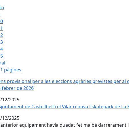
ici
9
00
01
02
03
04
05
nal
1 pàgines
ns provisional per a les eleccions agràries previstes per al 
 febrer de 2026
/12/2025
Ajuntament de Castellbell i el Vilar renova l'skatepark de L
Ajuntament de Castellbell i el Vilar renova l'skatepark de L
/12/2025
'anterior equipament havia quedat fet malbé darrerament i