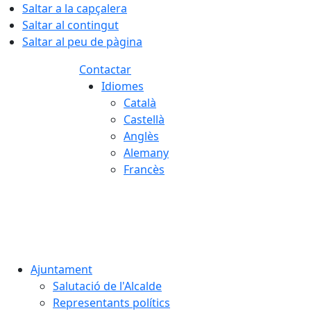
Saltar a la capçalera
Saltar al contingut
Saltar al peu de pàgina
Contactar
Idiomes
Català
Castellà
Anglès
Alemany
Francès
08.08.2026 | 11:24
Ajuntament
Salutació de l'Alcalde
Representants polítics