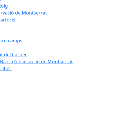
Roig
servació de Montserrat
artorell
Entre camps
ont del Carner
la – Banc d'observació de Montserrat
llbell