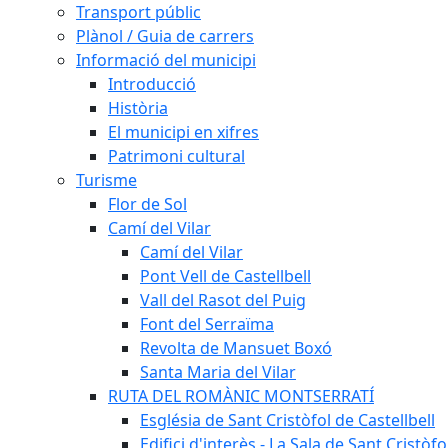
Transport públic
Plànol / Guia de carrers
Informació del municipi
Introducció
Història
El municipi en xifres
Patrimoni cultural
Turisme
Flor de Sol
Camí del Vilar
Camí del Vilar
Pont Vell de Castellbell
Vall del Rasot del Puig
Font del Serraïma
Revolta de Mansuet Boxó
Santa Maria del Vilar
RUTA DEL ROMÀNIC MONTSERRATÍ
Església de Sant Cristòfol de Castellbell
Edifici d'interès - La Sala de Sant Cristòfo