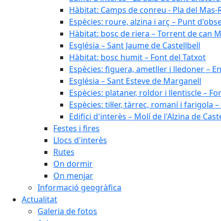
Hàbitat: Camps de conreu - Pla del Mas-
Espècies: roure, alzina i arç – Punt d'ob
Hàbitat: bosc de riera – Torrent de can M
Església – Sant Jaume de Castellbell
Hàbitat: bosc humit – Font del Tatxot
Espècies: figuera, ametller i lledoner – 
Església – Sant Esteve de Marganell
Espècies: plataner, roldor i llentiscle – F
Espècies: til·ler, tàrrec, romaní i farigo
Edifici d'interès – Molí de l'Alzina de Caste
Festes i fires
Llocs d'interès
Rutes
On dormir
On menjar
Informació geogràfica
Actualitat
Galeria de fotos