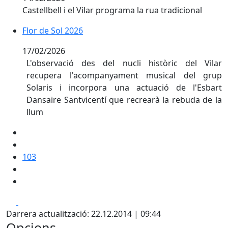
Castellbell i el Vilar programa la rua tradicional
Flor de Sol 2026
Flor de Sol 2026
17/02/2026
L'observació des del nucli històric del Vilar
recupera l'acompanyament musical del grup
Solaris i incorpora una actuació de l'Esbart
Dansaire Santvicentí que recrearà la rebuda de la
llum
103
Facebook
X
Darrera actualització: 22.12.2014 | 09:44
Opcions