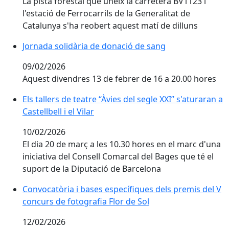
La pista forestal que uneix la carretera BV1123 i
l'estació de Ferrocarrils de la Generalitat de
Catalunya s'ha reobert aquest matí de dilluns
Jornada solidària de donació de sang
Jornada solidària de donació de sang
09/02/2026
Aquest divendres 13 de febrer de 16 a 20.00 hores
Els tallers de teatre “Àvies del segle XXI” s'aturaran a Ca
Els tallers de teatre “Àvies del segle XXI” s'aturaran a
Castellbell i el Vilar
10/02/2026
El dia 20 de març a les 10.30 hores en el marc d'una
iniciativa del Consell Comarcal del Bages que té el
suport de la Diputació de Barcelona
Convocatòria i bases específiques dels premis del V c
Convocatòria i bases específiques dels premis del V
concurs de fotografia Flor de Sol
12/02/2026