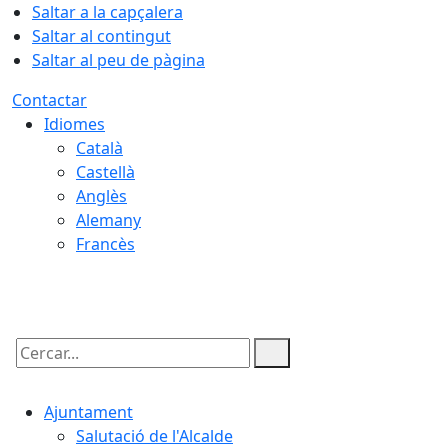
Saltar a la capçalera
Saltar al contingut
Saltar al peu de pàgina
Contactar
Idiomes
Català
Castellà
Anglès
Alemany
Francès
10.08.2026 | 20:05
Cercar:
Ajuntament
Salutació de l'Alcalde