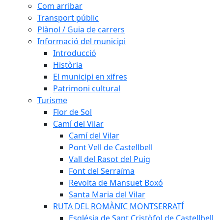
Com arribar
Transport públic
Plànol / Guia de carrers
Informació del municipi
Introducció
Història
El municipi en xifres
Patrimoni cultural
Turisme
Flor de Sol
Camí del Vilar
Camí del Vilar
Pont Vell de Castellbell
Vall del Rasot del Puig
Font del Serraïma
Revolta de Mansuet Boxó
Santa Maria del Vilar
RUTA DEL ROMÀNIC MONTSERRATÍ
Església de Sant Cristòfol de Castellbell