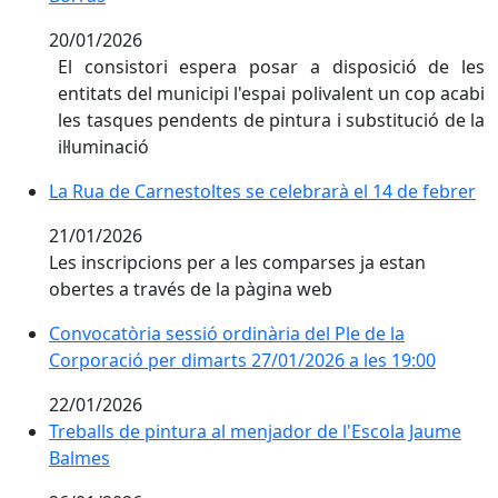
20/01/2026
El consistori espera posar a disposició de les
entitats del municipi l'espai polivalent un cop acabi
les tasques pendents de pintura i substitució de la
il·luminació
La Rua de Carnestoltes se celebrarà el 14 de febrer
La Rua de Carnestoltes se celebrarà el 14 de febrer
21/01/2026
Les inscripcions per a les comparses ja estan
obertes a través de la pàgina web
Convocatòria sessió ordinària del Ple de la
Corporació per dimarts 27/01/2026 a les 19:00
22/01/2026
Treballs de pintura al menjador de l'Escola Jaume Ba
Treballs de pintura al menjador de l'Escola Jaume
Balmes