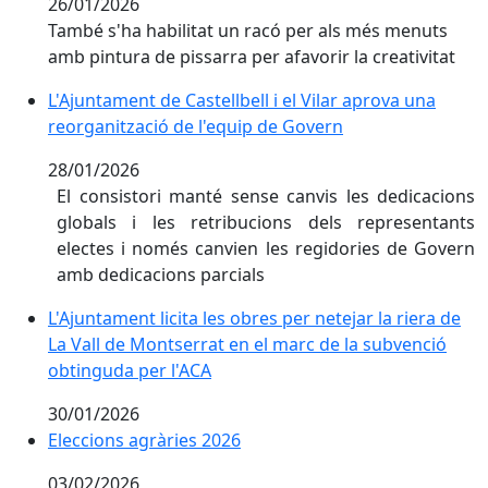
26/01/2026
També s'ha habilitat un racó per als més menuts
amb pintura de pissarra per afavorir la creativitat
L'Ajuntament de Castellbell i el Vilar aprova una reor
L'Ajuntament de Castellbell i el Vilar aprova una
reorganització de l'equip de Govern
28/01/2026
El consistori manté sense canvis les dedicacions
globals i les retribucions dels representants
electes i només canvien les regidories de Govern
amb dedicacions parcials
L'Ajuntament licita les obres per netejar la riera de 
L'Ajuntament licita les obres per netejar la riera de
La Vall de Montserrat en el marc de la subvenció
obtinguda per l'ACA
30/01/2026
Eleccions agràries 2026
03/02/2026