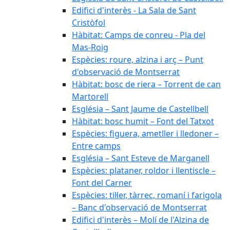
Edifici d'interès - La Sala de Sant
Cristòfol
Hàbitat: Camps de conreu - Pla del
Mas-Roig
Espècies: roure, alzina i arç – Punt
d'observació de Montserrat
Hàbitat: bosc de riera – Torrent de can
Martorell
Església – Sant Jaume de Castellbell
Hàbitat: bosc humit – Font del Tatxot
Espècies: figuera, ametller i lledoner –
Entre camps
Església – Sant Esteve de Marganell
Espècies: plataner, roldor i llentiscle –
Font del Carner
Espècies: til·ler, tàrrec, romaní i farigola
– Banc d'observació de Montserrat
Edifici d'interès – Molí de l'Alzina de