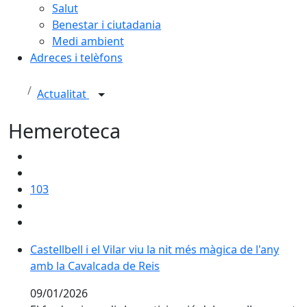
Salut
Benestar i ciutadania
Medi ambient
Adreces i telèfons
Actualitat
Hemeroteca
103
Castellbell i el Vilar viu la nit més màgica de l'any am
Castellbell i el Vilar viu la nit més màgica de l'any
amb la Cavalcada de Reis
09/01/2026