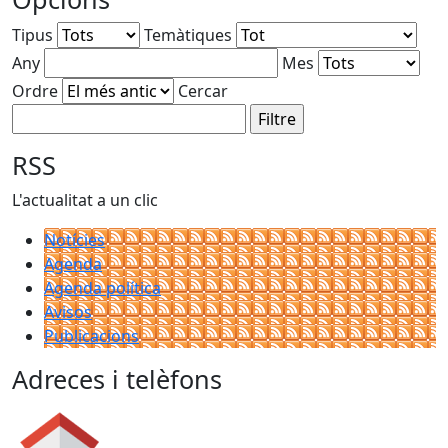
Tipus
Temàtiques
Any
Mes
Ordre
Cercar
RSS
L'actualitat a un clic
Notícies
Agenda
Agenda política
Avisos
Publicacions
Adreces i telèfons