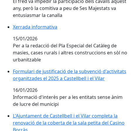
El fred va impedir la participació dels cavalls aquest
any, però la comitiva a peu de Ses Majestats va
entusiasmar la canalla
Xerrada informativa
Xerrada informativa
15/01/2026
Per a la redacció del Pla Especial del Catàleg de
masies, cases rurals i altres construccions en sòl no
urbanitzable
Formulari de justificació de la subvenció d'activitats
organitzades el 2025 a Castellbell i el Vilar
16/01/2026
Informació d'interès per a les entitats sense ànim
de lucre del municipi
L'Ajuntament de Castellbell i el Vilar completa la reno
L'Ajuntament de Castellbell i el Vilar completa la
renovació de la coberta de la sala petita del Casino
Borràs