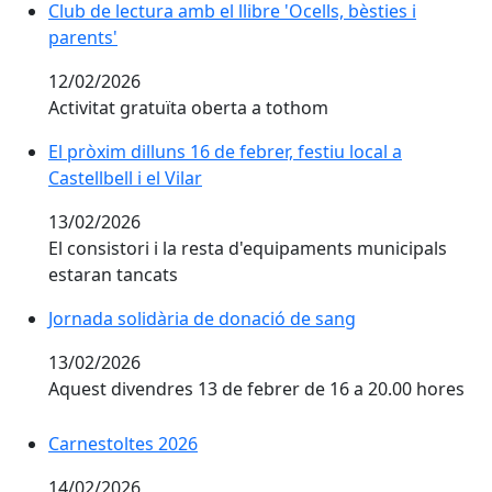
Club de lectura amb el llibre 'Ocells, bèsties i parents'
Club de lectura amb el llibre 'Ocells, bèsties i
parents'
12/02/2026
Activitat gratuïta oberta a tothom
El pròxim dilluns 16 de febrer, festiu local a
Castellbell i el Vilar
13/02/2026
El consistori i la resta d'equipaments municipals
estaran tancats
Jornada solidària de donació de sang
Jornada solidària de donació de sang
13/02/2026
Aquest divendres 13 de febrer de 16 a 20.00 hores
Carnestoltes 2026
Carnestoltes 2026
14/02/2026