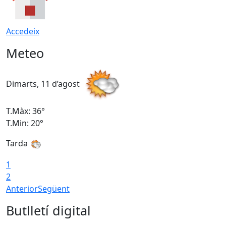
Accedeix
Meteo
Dimarts, 11 d’agost
D
T.Màx: 36°
T
T.Min: 20°
T
Tarda
T
1
2
Anterior
Següent
Butlletí digital