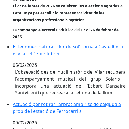
El 27 de febrer de 2026 se celebren les eleccions agràries a
Catalunya per escollir la representativitat de les
organitzacions professionals agràries.
La
campanya electoral
tindrà lloc del
12 al 26 de febrer de
2026
.
El fenomen natural ‘Flor de Sol' torna a Castellbell i el
El fenomen natural ‘Flor de Sol' torna a Castellbell i
el Vilar el 17 de febrer
05/02/2026
L'obsevació des del nucli històric del Vilar recupera
l'acompanyament musical del grup Solaris i
incorpora una actuació de l'Esbart Dansaire
Santvicentí que recrearà la rebuda de la llum
Actuació per retirar l'arbrat amb risc de caiguda a pro
Actuació per retirar l'arbrat amb risc de caiguda a
prop de l'estació de Ferrocarrils
09/02/2026