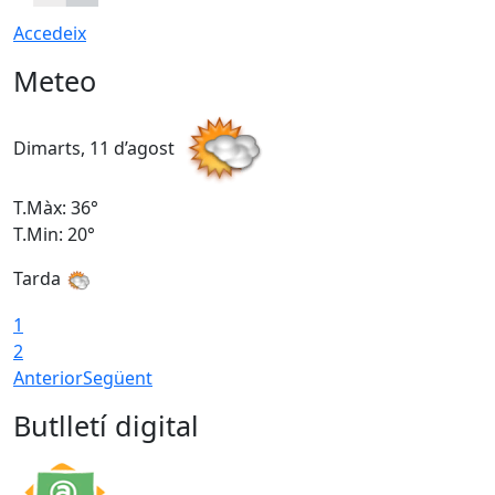
Accedeix
Meteo
Dimarts, 11 d’agost
D
T.Màx: 36°
T
T.Min: 20°
T
Tarda
T
1
2
Anterior
Següent
Butlletí digital