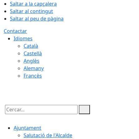
Saltar a la capçalera
Saltar al contingut
Saltar al peu de pàgina
Contactar
Idiomes
Català
Castellà
Anglès
Alemany
Francès
10.08.2026 | 19:42
Cercar:
Ajuntament
Salutació de l'Alcalde