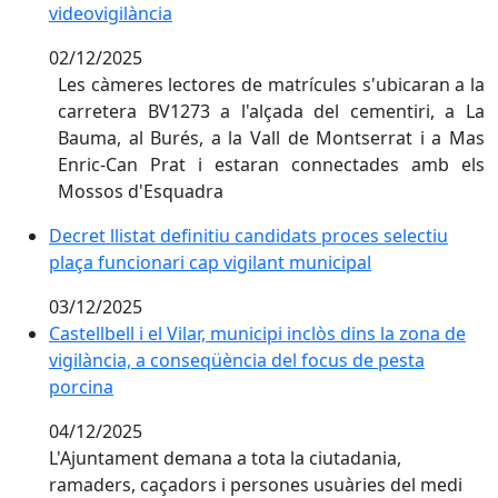
videovigilància
02/12/2025
Les càmeres lectores de matrícules s'ubicaran a la
carretera BV1273 a l'alçada del cementiri, a La
Bauma, al Burés, a la Vall de Montserrat i a Mas
Enric-Can Prat i estaran connectades amb els
Mossos d'Esquadra
Decret llistat definitiu candidats proces selectiu
plaça funcionari cap vigilant municipal
03/12/2025
Castellbell i el Vilar, municipi inclòs dins la zona de 
Castellbell i el Vilar, municipi inclòs dins la zona de
vigilància, a conseqüència del focus de pesta
porcina
04/12/2025
L'Ajuntament demana a tota la ciutadania,
ramaders, caçadors i persones usuàries del medi