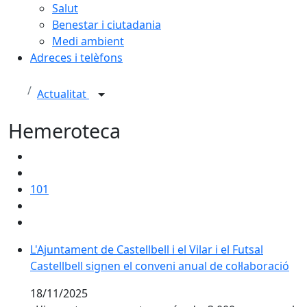
Salut
Benestar i ciutadania
Medi ambient
Adreces i telèfons
Actualitat
Hemeroteca
101
L'Ajuntament de Castellbell i el Vilar i el Futsal Castel
L'Ajuntament de Castellbell i el Vilar i el Futsal
Castellbell signen el conveni anual de col·laboració
18/11/2025