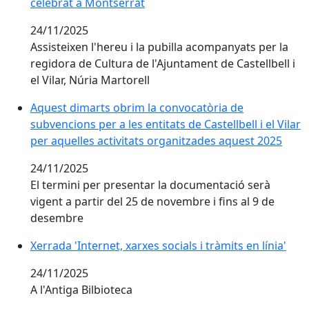
celebrat a Montserrat
24/11/2025
Assisteixen l'hereu i la pubilla acompanyats per la
regidora de Cultura de l'Ajuntament de Castellbell i
el Vilar, Núria Martorell
Aquest dimarts obrim la convocatòria de subvencions pe
Aquest dimarts obrim la convocatòria de
subvencions per a les entitats de Castellbell i el Vilar
per aquelles activitats organitzades aquest 2025
24/11/2025
El termini per presentar la documentació serà
vigent a partir del 25 de novembre i fins al 9 de
desembre
Xerrada 'Internet, xarxes socials i tràmits en línia'
Xerrada 'Internet, xarxes socials i tràmits en línia'
24/11/2025
A l'Antiga Bilbioteca