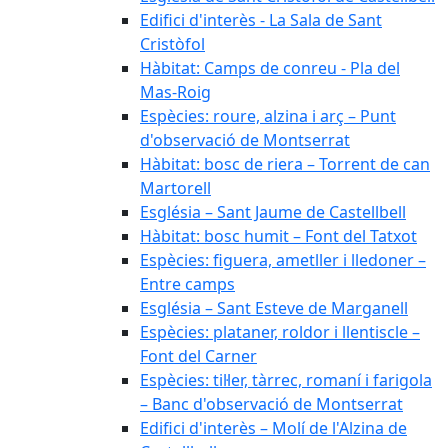
Edifici d'interès - La Sala de Sant
Cristòfol
Hàbitat: Camps de conreu - Pla del
Mas-Roig
Espècies: roure, alzina i arç – Punt
d'observació de Montserrat
Hàbitat: bosc de riera – Torrent de can
Martorell
Església – Sant Jaume de Castellbell
Hàbitat: bosc humit – Font del Tatxot
Espècies: figuera, ametller i lledoner –
Entre camps
Església – Sant Esteve de Marganell
Espècies: plataner, roldor i llentiscle –
Font del Carner
Espècies: til·ler, tàrrec, romaní i farigola
– Banc d'observació de Montserrat
Edifici d'interès – Molí de l'Alzina de