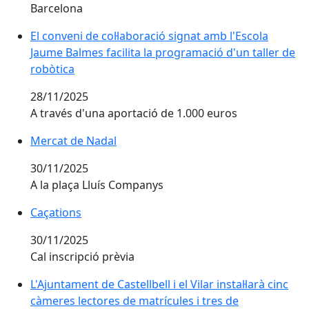
Barcelona
El conveni de col·laboració signat amb l'Escola Jaume 
El conveni de col·laboració signat amb l'Escola
Jaume Balmes facilita la programació d'un taller de
robòtica
28/11/2025
A través d'una aportació de 1.000 euros
Mercat de Nadal
Mercat de Nadal
30/11/2025
A la plaça Lluís Companys
Caçations
Caçations
30/11/2025
Cal inscripció prèvia
L'Ajuntament de Castellbell i el Vilar instal·larà cinc c
L'Ajuntament de Castellbell i el Vilar instal·larà cinc
càmeres lectores de matrícules i tres de