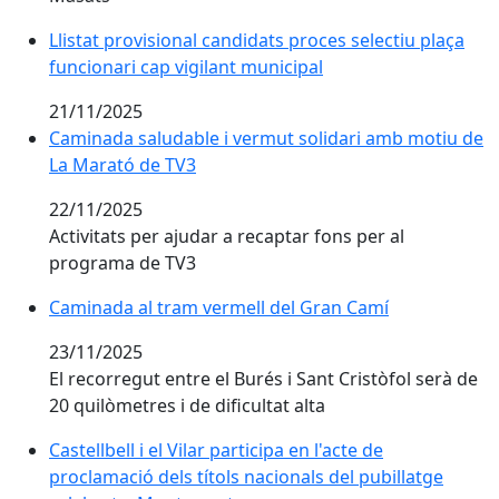
Llistat provisional candidats proces selectiu plaça
funcionari cap vigilant municipal
21/11/2025
Caminada saludable i vermut solidari amb motiu de 
Caminada saludable i vermut solidari amb motiu de
La Marató de TV3
22/11/2025
Activitats per ajudar a recaptar fons per al
programa de TV3
Caminada al tram vermell del Gran Camí
Caminada al tram vermell del Gran Camí
23/11/2025
El recorregut entre el Burés i Sant Cristòfol serà de
20 quilòmetres i de dificultat alta
Castellbell i el Vilar participa en l'acte de proclamaci
Castellbell i el Vilar participa en l'acte de
proclamació dels títols nacionals del pubillatge