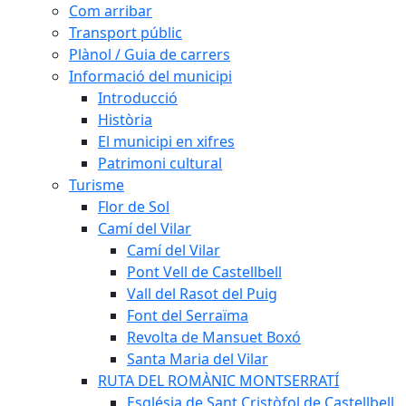
Com arribar
Transport públic
Plànol / Guia de carrers
Informació del municipi
Introducció
Història
El municipi en xifres
Patrimoni cultural
Turisme
Flor de Sol
Camí del Vilar
Camí del Vilar
Pont Vell de Castellbell
Vall del Rasot del Puig
Font del Serraïma
Revolta de Mansuet Boxó
Santa Maria del Vilar
RUTA DEL ROMÀNIC MONTSERRATÍ
Església de Sant Cristòfol de Castellbell