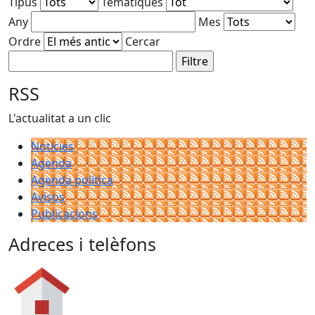
Tipus
Temàtiques
Any
Mes
Ordre
Cercar
RSS
L'actualitat a un clic
Notícies
Agenda
Agenda política
Avisos
Publicacions
Adreces i telèfons