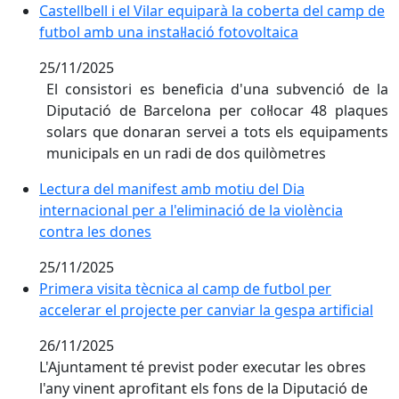
Castellbell i el Vilar equiparà la coberta del camp de f
Castellbell i el Vilar equiparà la coberta del camp de
futbol amb una instal·lació fotovoltaica
25/11/2025
El consistori es beneficia d'una subvenció de la
Diputació de Barcelona per col·locar 48 plaques
solars que donaran servei a tots els equipaments
municipals en un radi de dos quilòmetres
Lectura del manifest amb motiu del Dia internacional p
Lectura del manifest amb motiu del Dia
internacional per a l'eliminació de la violència
contra les dones
25/11/2025
Primera visita tècnica al camp de futbol per accelerar e
Primera visita tècnica al camp de futbol per
accelerar el projecte per canviar la gespa artificial
26/11/2025
L'Ajuntament té previst poder executar les obres
l'any vinent aprofitant els fons de la Diputació de