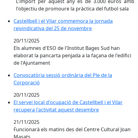
L'import per aquest any és de 3.000 euros amb
l'objectiu de promoure la pràctica del futbol sala
Castellbell i el Vilar commemora la jornada reivindic
Castellbell i el Vilar commemora la jornada
reivindicativa del 25 de novembre
20/11/2025
Els alumnes d'ESO de l'Institut Bages Sud han
elaborat la pancarta penjada a la façana de l'edifici
de l'Ajuntament
Convocatòria sessió ordinària del Ple de la
Corporació
20/11/2025
El servei local d'ocupació de Castellbell i el Vilar
recupera l'activitat aquest desembre
21/11/2025
Funcionarà els matins des del Centre Cultural Joan
Masats