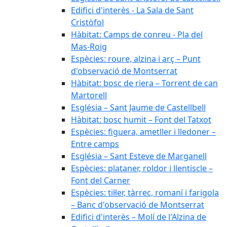
Edifici d'interès - La Sala de Sant
Cristòfol
Hàbitat: Camps de conreu - Pla del
Mas-Roig
Espècies: roure, alzina i arç – Punt
d'observació de Montserrat
Hàbitat: bosc de riera – Torrent de can
Martorell
Església – Sant Jaume de Castellbell
Hàbitat: bosc humit – Font del Tatxot
Espècies: figuera, ametller i lledoner –
Entre camps
Església – Sant Esteve de Marganell
Espècies: plataner, roldor i llentiscle –
Font del Carner
Espècies: til·ler, tàrrec, romaní i farigola
– Banc d'observació de Montserrat
Edifici d'interès – Molí de l'Alzina de