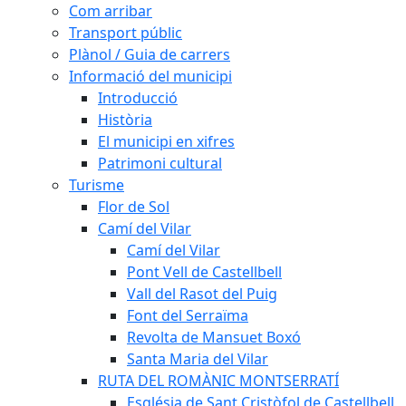
Com arribar
Transport públic
Plànol / Guia de carrers
Informació del municipi
Introducció
Història
El municipi en xifres
Patrimoni cultural
Turisme
Flor de Sol
Camí del Vilar
Camí del Vilar
Pont Vell de Castellbell
Vall del Rasot del Puig
Font del Serraïma
Revolta de Mansuet Boxó
Santa Maria del Vilar
RUTA DEL ROMÀNIC MONTSERRATÍ
Església de Sant Cristòfol de Castellbell