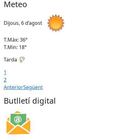
Meteo
Dijous, 6 d’agost
D
T.Màx: 36°
T
T.Min: 18°
T
Tarda
T
1
2
Anterior
Següent
Butlletí digital