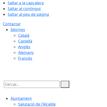
Saltar a la capçalera
Saltar al contingut
Saltar al peu de pàgina
Contactar
Idiomes
Català
Castellà
Anglès
Alemany
Francès
06.08.2026 | 04:13
Cercar:
Ajuntament
Salutació de l'Alcalde