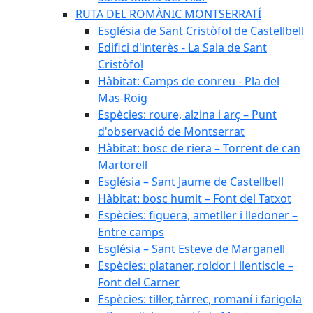
RUTA DEL ROMÀNIC MONTSERRATÍ
Església de Sant Cristòfol de Castellbell
Edifici d'interès - La Sala de Sant
Cristòfol
Hàbitat: Camps de conreu - Pla del
Mas-Roig
Espècies: roure, alzina i arç – Punt
d'observació de Montserrat
Hàbitat: bosc de riera – Torrent de can
Martorell
Església – Sant Jaume de Castellbell
Hàbitat: bosc humit – Font del Tatxot
Espècies: figuera, ametller i lledoner –
Entre camps
Església – Sant Esteve de Marganell
Espècies: plataner, roldor i llentiscle –
Font del Carner
Espècies: til·ler, tàrrec, romaní i farigola