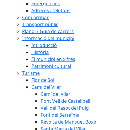
Emergències
Adreces i telèfons
Com arribar
Transport públic
Plànol / Guia de carrers
Informació del municipi
Introducció
Història
El municipi en xifres
Patrimoni cultural
Turisme
Flor de Sol
Camí del Vilar
Camí del Vilar
Pont Vell de Castellbell
Vall del Rasot del Puig
Font del Serraïma
Revolta de Mansuet Boxó
Santa Maria del Vilar