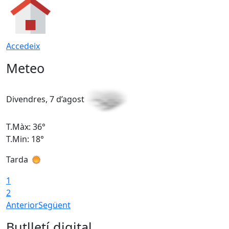
Accedeix
Meteo
Divendres, 7 d’agost
D
T.Màx: 36°
T
T.Min: 18°
T
Tarda
T
1
2
Anterior
Següent
Butlletí digital